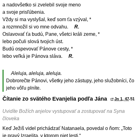
a nadovšetko si zvelebil svoje meno
a svoje prisľúbenia.
Vždy si ma vyslyšal, keď som ťa vzýval, *
a rozmnožil si vo mne odvahu.
R.
Oslavovať ťa budú, Pane, všetci králi zeme, *
lebo počuli slová tvojich úst.
Budú ospevovať Pánove cesty, *
lebo veľká je Pánova sláva.
R.
Aleluja, aleluja, aleluja.
Dobrorečte Pánovi, všetky jeho zástupy, jeho služobníci, čo
jeho vôľu plníte.
Čítanie zo svätého Evanjelia podľa Jána
Jn 1, 47
-51
Uvidíte Božích anjelov vystupovať a zostupovať na Syna
človeka
Keď Ježiš videl prichádzať Natanaela, povedal o ňom: „Toto
je pravý Izraelita, v ktorom niet lesti.“