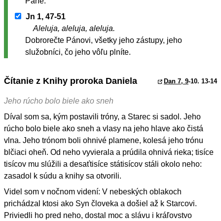
Pane.
Jn 1, 47-51
Aleluja, aleluja, aleluja.
Dobrorečte Pánovi, všetky jeho zástupy, jeho
služobníci, čo jeho vôľu plníte.
Čítanie z Knihy proroka Daniela
Dan 7, 9
-10. 13-14
Jeho rúcho bolo biele ako sneh
Díval som sa, kým postavili tróny, a Starec si sadol. Jeho
rúcho bolo biele ako sneh a vlasy na jeho hlave ako čistá
vlna. Jeho trónom boli ohnivé plamene, kolesá jeho trónu
blčiaci oheň. Od neho vyvierala a prúdila ohnivá rieka; tisíce
tisícov mu slúžili a desaťtisíce státisícov stáli okolo neho:
zasadol k súdu a knihy sa otvorili.
Videl som v nočnom videní: V nebeských oblakoch
prichádzal ktosi ako Syn človeka a došiel až k Starcovi.
Priviedli ho pred neho, dostal moc a slávu i kráľovstvo