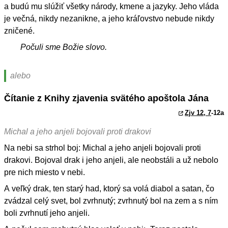
a budú mu slúžiť všetky národy, kmene a jazyky. Jeho vláda
je večná, nikdy nezanikne, a jeho kráľovstvo nebude nikdy
zničené.
Počuli sme Božie slovo.
alebo
Čítanie z Knihy zjavenia svätého apoštola Jána
Zjv 12, 7
-12a
Michal a jeho anjeli bojovali proti drakovi
Na nebi sa strhol boj: Michal a jeho anjeli bojovali proti
drakovi. Bojoval drak i jeho anjeli, ale neobstáli a už nebolo
pre nich miesto v nebi.
A veľký drak, ten starý had, ktorý sa volá diabol a satan, čo
zvádzal celý svet, bol zvrhnutý; zvrhnutý bol na zem a s ním
boli zvrhnutí jeho anjeli.