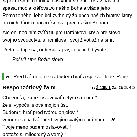
A počul som mohutný hlas volať v nebi: „Teraz nastala
spása, moc a kráľovstvo nášho Boha a vláda jeho
Pomazaného, lebo bol zvrhnutý žalobca našich bratov, ktorý
na nich dňom i nocou žaloval pred naším Bohom.
Ale oni nad ním zvíťazili pre Baránkovu krv a pre slovo
svojho svedectva; a nemilovali svoj život až na smrť.
Preto radujte sa, nebesia, aj vy, čo v nich bývate.
Počuli sme Božie slovo.
R.:
Pred tvárou anjelov budem hrať a spievať tebe, Pane.
Responzóriový žalm
Ž 138, 1
-2a. 2b-3. 4-5
Chcem ťa, Pane, oslavovať celým srdcom, *
že si vypočul slová mojich úst.
Budem ti hrať pred tvárou anjelov, *
vrhnem sa na tvár pred tvojím svätým chrámom.
R.
Tvoje meno budem oslavovať, †
pretože si milosrdný a verný *