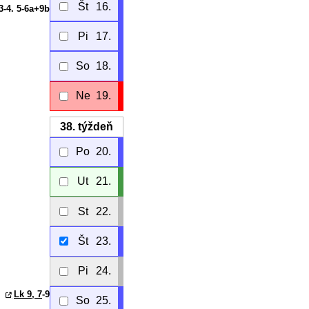
Št
16.
 3-4. 5-6a+9b
Pi
17.
So
18.
Ne
19.
38.
týždeň
Po
20.
Ut
21.
St
22.
Št
23.
Pi
24.
Lk 9, 7
-9
So
25.