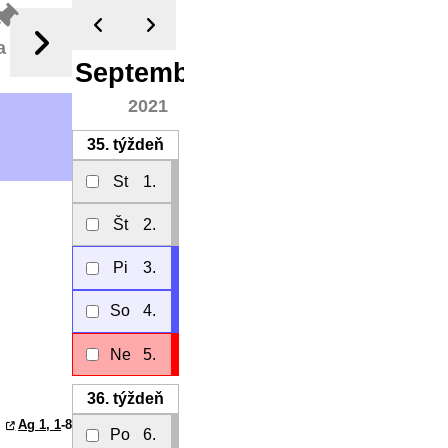
a
September
2021
35.
týždeň
St
1.
Št
2.
Pi
3.
So
4.
Ne
5.
36.
týždeň
Ag 1, 1
-8
Po
6.