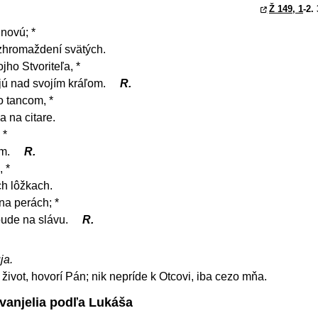
Ž 149, 1
-2.
novú; *
 zhromaždení svätých.
jho Stvoriteľa, *
jú nad svojím kráľom.
R.
 tancom, *
 na citare.
 *
om.
R.
, *
ch lôžkach.
a perách; *
bude na slávu.
R.
ja.
život, hovorí Pán; nik nepríde k Otcovi, iba cezo mňa.
Evanjelia podľa Lukáša