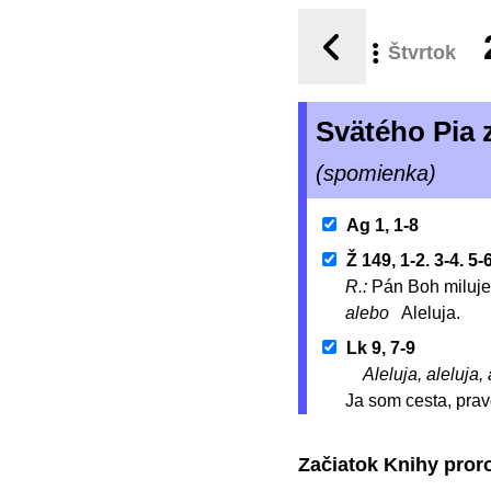
Štvrtok
Svätého Pia z
(spomienka)
Ag 1, 1-8
Ž 149, 1-2. 3-4. 5
R.:
Pán Boh miluje 
alebo
Aleluja.
Lk 9, 7-9
Aleluja, aleluja, 
Ja som cesta, prav
Začiatok Knihy pror