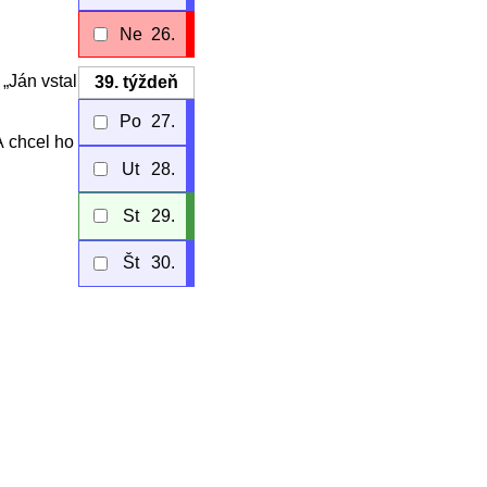
Ne
26.
 „Ján vstal
39.
týždeň
Po
27.
A chcel ho
Ut
28.
St
29.
Št
30.