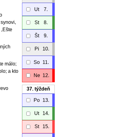
Ut
7.
o
 synovi,
St
8.
 ‚Ešte
Št
9.
aných
Pi
10.
So
11.
te málo;
olo; a kto
Ne
12.
revo
37.
týždeň
Po
13.
Ut
14.
St
15.