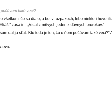
m počúvam také veci?
 všetkom, čo sa dialo, a bol v rozpakoch, lebo niektorí hovorili:
a Eliáš,“ zasa iní: „Vstal z mŕtvych jeden z dávnych prorokov.“
som dal ja sťať. Kto teda je ten, čo o ňom počúvam také veci?“ 
ánovo.