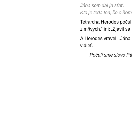
Jána som dal ja sťať.
Kto je teda ten, čo o ňo
Tetrarcha Herodes počul o
z mŕtvych,“ iní: „Zjavil s
A Herodes vravel: „Jána 
vidieť.
Počuli sme slovo P