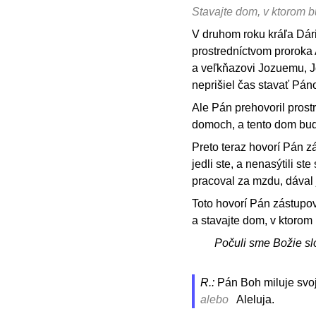
Stavajte dom, v ktorom
V druhom roku kráľa Dár
prostredníctvom proroka
a veľkňazovi Jozuemu, Jo
neprišiel čas stavať Pán
Ale Pán prehovoril prost
domoch, a tento dom bu
Preto teraz hovorí Pán zá
jedli ste, a nenasýtili ste
pracoval za mzdu, dával 
Toto hovorí Pán zástupov
a stavajte dom, v ktorom
Počuli sme Božie sl
R.:
Pán Boh miluje svoj
alebo
Aleluja.