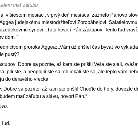
 budem mať záľubu
ia, v šiestom mesiaci, v prvý deň mesiaca, zaznelo Pánovo slov
 Aggea judejskému miestodržiteľovi Zorobábelovi, Salatielovmu
zedekovmu synovi: „Toto hovorí Pán zástupov: Tento ľud vraví:
ov dom.‘“
redníctvom proroka Aggea: „Vám už prišiel čas bývať vo vyklad
de pustý?
stupov: Dobre sa pozrite, až kam ste prišli! Veľa ste siali, zváža
 sa; pili ste, a neopojili ste sa; obliekali ste sa, ale teplo vám neb
ju do deravého vrecka.
: Dobre sa pozrite, až kam ste prišli! Choďte do hory, dovezte d
 budem mať záľubu a slávu, hovorí Pán.“
ovo.
 ľud.