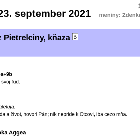
23.
september 2021
meniny: Zdenk
 Pietrelciny, kňaza
B
-6a+9b
svoj ľud.
aleluja.
da a život, hovorí Pán; nik nepríde k Otcovi, iba cezo mňa.
oka Aggea