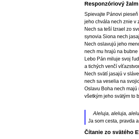
Responzóriový žalm
Spievajte Pánovi pieseň 
jeho chvála nech znie v
Nech sa teší Izrael zo svo
synovia Siona nech jasa
Nech oslavujú jeho meno
nech mu hrajú na bubne a
Lebo Pán miluje svoj ľud
a tichých venčí víťazstv
Nech svätí jasajú v sláve
nech sa veselia na svoji
Oslavu Boha nech majú n
všetkým jeho svätým to 
Aleluja, aleluja, alelu
Ja som cesta, pravda a 
Čítanie zo svätého 