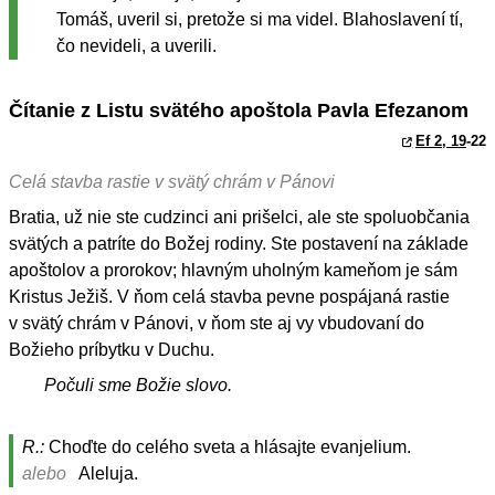
Tomáš, uveril si, pretože si ma videl. Blahoslavení tí,
čo nevideli, a uverili.
Čítanie z Listu svätého apoštola Pavla Efezanom
Ef 2, 19
-22
Celá stavba rastie v svätý chrám v Pánovi
Bratia, už nie ste cudzinci ani prišelci, ale ste spoluobčania
svätých a patríte do Božej rodiny. Ste postavení na základe
apoštolov a prorokov; hlavným uholným kameňom je sám
Kristus Ježiš. V ňom celá stavba pevne pospájaná rastie
v svätý chrám v Pánovi, v ňom ste aj vy vbudovaní do
Božieho príbytku v Duchu.
Počuli sme Božie slovo.
R.:
Choďte do celého sveta a hlásajte evanjelium.
alebo
Aleluja.