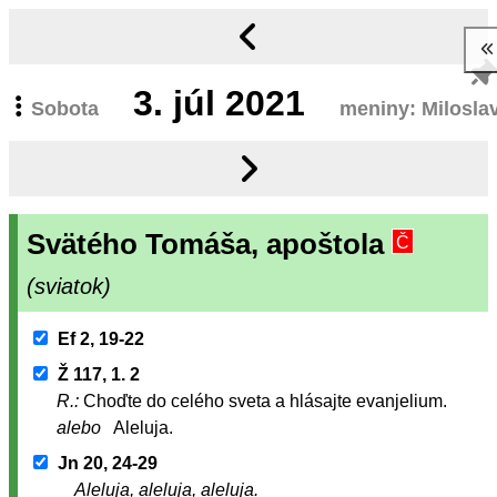
3.
júl 2021
Sobota
meniny: Milosla
Svätého Tomáša, apoštola
Č
(sviatok)
Ef 2, 19-22
Ž 117, 1. 2
R.:
Choďte do celého sveta a hlásajte evanjelium.
alebo
Aleluja.
Jn 20, 24-29
Aleluja, aleluja, aleluja.