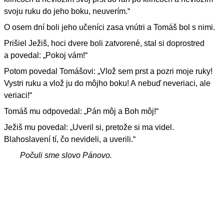
svoju ruku do jeho boku, neuverím.“
O osem dní boli jeho učeníci zasa vnútri a Tomáš bol s nimi.
Prišiel Ježiš, hoci dvere boli zatvorené, stal si doprostred
a povedal: „Pokoj vám!“
Potom povedal Tomášovi: „Vlož sem prst a pozri moje ruky!
Vystri ruku a vlož ju do môjho boku! A nebuď neveriaci, ale
veriaci!“
Tomáš mu odpovedal: „Pán môj a Boh môj!“
Ježiš mu povedal: „Uveril si, pretože si ma videl.
Blahoslavení tí, čo nevideli, a uverili.“
Počuli sme slovo Pánovo.