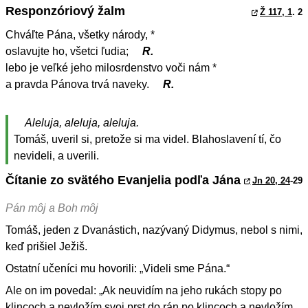
Responzóriový žalm
Ž 117, 1
. 2
Chváľte Pána, všetky národy, *
oslavujte ho, všetci ľudia;
R.
lebo je veľké jeho milosrdenstvo voči nám *
a pravda Pánova trvá naveky.
R.
Aleluja, aleluja, aleluja.
Tomáš, uveril si, pretože si ma videl. Blahoslavení tí, čo
nevideli, a uverili.
Čítanie zo svätého Evanjelia podľa Jána
Jn 20, 24
-29
Pán môj a Boh môj
Tomáš, jeden z Dvanástich, nazývaný Didymus, nebol s nimi,
keď prišiel Ježiš.
Ostatní učeníci mu hovorili: „Videli sme Pána.“
Ale on im povedal: „Ak neuvidím na jeho rukách stopy po
klincoch a nevložím svoj prst do rán po klincoch a nevložím