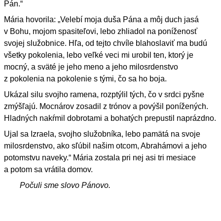
Pán.“
Mária hovorila: „Velebí moja duša Pána a môj duch jasá
v Bohu, mojom spasiteľovi, lebo zhliadol na poníženosť
svojej služobnice. Hľa, od tejto chvíle blahoslaviť ma budú
všetky pokolenia, lebo veľké veci mi urobil ten, ktorý je
mocný, a sväté je jeho meno a jeho milosrdenstvo
z pokolenia na pokolenie s tými, čo sa ho boja.
Ukázal silu svojho ramena, rozptýlil tých, čo v srdci pyšne
zmýšľajú. Mocnárov zosadil z trónov a povýšil ponížených.
Hladných nakŕmil dobrotami a bohatých prepustil naprázdno.
Ujal sa Izraela, svojho služobníka, lebo pamätá na svoje
milosrdenstvo, ako sľúbil našim otcom, Abrahámovi a jeho
potomstvu naveky.“ Mária zostala pri nej asi tri mesiace
a potom sa vrátila domov.
Počuli sme slovo Pánovo.