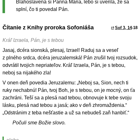
Blahoslavená si Panna Mária, lebo si uverila, že sa
splní, čo ti povedal Pán.
Čítanie z Knihy proroka Sofoniáša
Sof 3, 14
-18
Kráľ Izraela, Pán, je s tebou
Jasaj, dcéra sionská, plesaj, Izrael! Raduj sa a veseľ
z plného srdca, dcéra jeruzalemská! Pán zrušil tvoj rozsudok,
odvrátil tvojich nepriateľov. Kráľ Izraela, Pán, je s tebou,
neboj sa nijakého zla!
V onen deň povedia Jeruzalemu: „Neboj sa, Sion, nech ti
ruky nechabnú! Pán, tvoj Boh, je s tebou, on je mocný, on ťa
zachráni. Teší sa a plesá nad tebou, obnovuje k tebe svoju
lásku, plesá nad tebou a jasá; ako v deň zhromaždenia.“
„Odstránim z teba nešťastie a už sa nebudeš zaň hanbiť.“
Počuli sme Božie slovo.