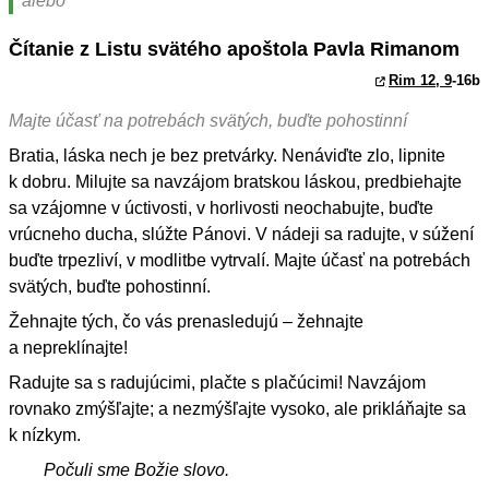
alebo
Čítanie z Listu svätého apoštola Pavla Rimanom
Rim 12, 9
-16b
Majte účasť na potrebách svätých, buďte pohostinní
Bratia, láska nech je bez pretvárky. Nenáviďte zlo, lipnite
k dobru. Milujte sa navzájom bratskou láskou, predbiehajte
sa vzájomne v úctivosti, v horlivosti neochabujte, buďte
vrúcneho ducha, slúžte Pánovi. V nádeji sa radujte, v súžení
buďte trpezliví, v modlitbe vytrvalí. Majte účasť na potrebách
svätých, buďte pohostinní.
Žehnajte tých, čo vás prenasledujú – žehnajte
a nepreklínajte!
Radujte sa s radujúcimi, plačte s plačúcimi! Navzájom
rovnako zmýšľajte; a nezmýšľajte vysoko, ale prikláňajte sa
k nízkym.
Počuli sme Božie slovo.