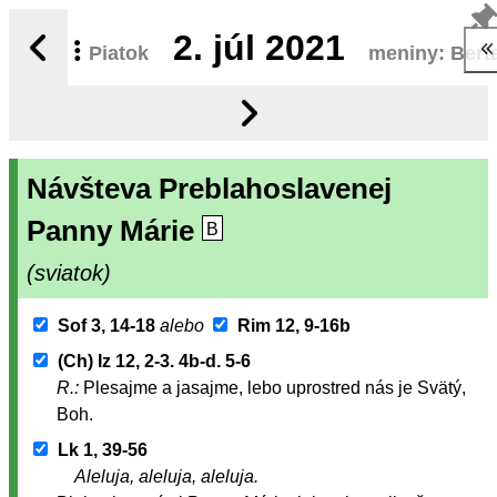
2.
júl 2021
Piatok
meniny: Bert
Návšteva Preblahoslavenej
Panny Márie
B
(sviatok)
Sof 3, 14-18
alebo
Rim 12, 9-16b
(Ch) Iz 12, 2-3. 4b-d. 5-6
R.:
Plesajme a jasajme, lebo uprostred nás je Svätý,
Boh.
Lk 1, 39-56
Aleluja, aleluja, aleluja.