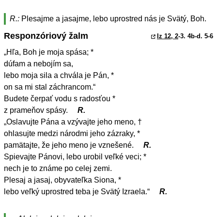
R.:
Plesajme a jasajme, lebo uprostred nás je Svätý, Boh.
Responzóriový žalm
Iz 12, 2
-3. 4b-d. 5-6
„Hľa, Boh je moja spása; *
dúfam a nebojím sa,
lebo moja sila a chvála je Pán, *
on sa mi stal záchrancom.“
Budete čerpať vodu s radosťou *
z prameňov spásy.
R.
„Oslavujte Pána a vzývajte jeho meno, †
ohlasujte medzi národmi jeho zázraky, *
pamätajte, že jeho meno je vznešené.
R.
Spievajte Pánovi, lebo urobil veľké veci; *
nech je to známe po celej zemi.
Plesaj a jasaj, obyvateľka Siona, *
lebo veľký uprostred teba je Svätý Izraela.“
R.