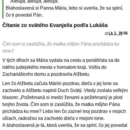
Aleluja, aleluja, aleluja.
Blahoslavená si Panna Mária, lebo si uverila, že sa splní,
čo ti povedal Pán.
Čítanie zo svätého Evanjelia podľa Lukáša
Lk 1, 39
-56
Čím som si zaslúžila, že matka môjho Pána prichádza ku
mne?
V tých dňoch sa Mária vydala na cestu a ponáhľala sa do
istého judejského mesta v hornatom kraji. Vošla do
Zachariášovho domu a pozdravila Alžbetu.
Len čo Alžbeta začula Máriin pozdrav, dieťa v jej lone sa
zachvelo a Alžbetu naplnil Duch Svätý. Vtedy zvolala veľkým
hlasom: „Požehnaná si medzi ženami a požehnaný je plod
tvojho života. Čím som si zaslúžila, že matka môjho Pána
prichádza ku mne? Lebo len čo zaznel tvoj pozdrav v mojich
ušiach, radosťou sa zachvelo dieťa v mojom lone.
A blahoslavená je tá, ktorá uverila, že sa splní, čo jej povedal