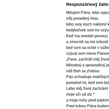
Responzóriový žalm
Milujem Pána, lebo vypo
môj prosebný hlas,
lebo svoj sluch naklonil 
kedykoľvek som ho vzýv
Keď ma omotali povrazy s
a zmocnili sa ma úzkosti
keď som sa ocitol v súžen
vzýval som meno Pánovo
„Pane, zachráň môj život
Milostivý a spravodlivý j
náš Boh sa zľutúva.
Pán ochraňuje maličkých
pomohol mi, keď som bol
Lebo môj život zachránil 
moje oči od sĺz *
a moje nohy pred pádom
Pred tvárou Pána budem 