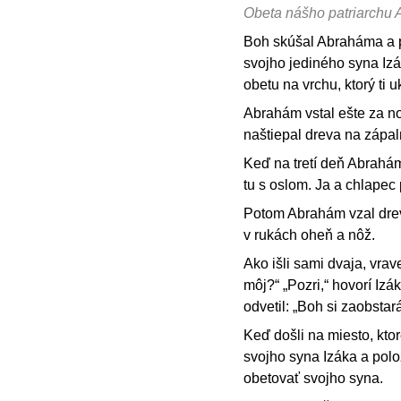
Obeta nášho patriarchu
Boh skúšal Abraháma a p
svojho jediného syna Izá
obetu na vrchu, ktorý ti 
Abrahám vstal ešte za no
naštiepal dreva na zápal
Keď na tretí deň Abrahám
tu s oslom. Ja a chlapec
Potom Abrahám vzal drev
v rukách oheň a nôž.
Ako išli sami dvaja, vra
môj?“ „Pozri,“ hovorí Iz
odvetil: „Boh si zaobstar
Keď došli na miesto, kto
svojho syna Izáka a polož
obetovať svojho syna.