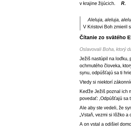
v krajine žijúcich.
R.
Aleluja, aleluja, alelu
V Kristovi Boh zmieril
Čítanie zo svätého 
Oslavovali Boha, ktorý 
Ježiš nastúpil na loďku, 
ochrnutého človeka, ktorý
synu, odpúšťajú sa ti hri
Vtedy si niektorí zákonní
Keďže Ježiš poznal ich m
povedať: ‚Odpúšťajú sa t
Ale aby ste vedeli, že 
„Vstaň, vezmi si lôžko a
A on vstal a odišiel domo