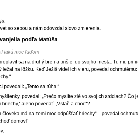
ja.
 svet so sebou a nám odovzdal slovo zmierenia.
Evanjelia podľa Matúša
dal takú moc ľuďom
preplavil sa na druhý breh a prišiel do svojho mesta. Tu mu prini
 ležal na lôžku. Keď Ježiš videl ich vieru, povedal ochrnutému: 
echy.“
ci povedali: „Tento sa rúha.“
yšlienky, povedal: „Prečo myslíte zlé vo svojich srdciach? Čo j
i hriechy,‘ alebo povedať: ‚Vstaň a choď‘?
syn človeka má na zemi moc odpúšťať hriechy“ – povedal ochrnu
 choď domov!“
v.