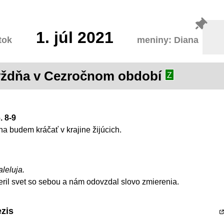
1.
júl 2021
tok
meniny: Diana
týždňa v Cezročnom období
Z
. 8-9
a budem kráčať v krajine žijúcich.
aleluja.
eril svet so sebou a nám odovzdal slovo zmierenia.
ezis