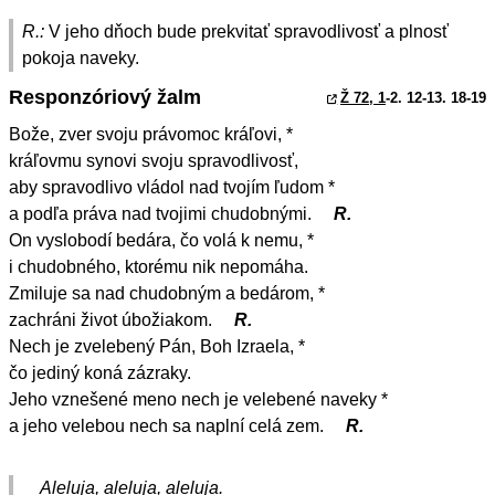
R.:
V jeho dňoch bude prekvitať spravodlivosť a plnosť
pokoja naveky.
Responzóriový žalm
Ž 72, 1
-2. 12-13. 18-19
Bože, zver svoju právomoc kráľovi, *
kráľovmu synovi svoju spravodlivosť,
aby spravodlivo vládol nad tvojím ľudom *
a podľa práva nad tvojimi chudobnými.
R.
On vyslobodí bedára, čo volá k nemu, *
i chudobného, ktorému nik nepomáha.
Zmiluje sa nad chudobným a bedárom, *
zachráni život úbožiakom.
R.
Nech je zvelebený Pán, Boh Izraela, *
čo jediný koná zázraky.
Jeho vznešené meno nech je velebené naveky *
a jeho velebou nech sa naplní celá zem.
R.
Aleluja, aleluja, aleluja.