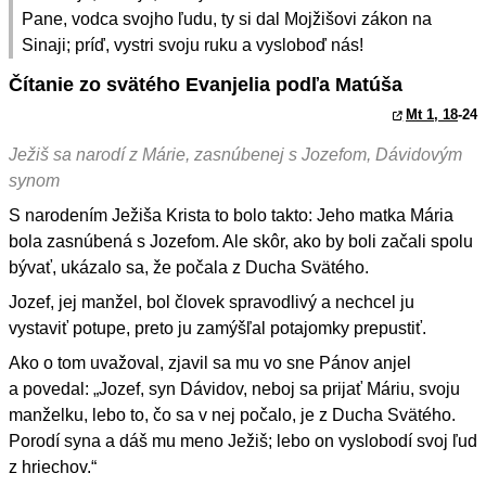
Pane, vodca svojho ľudu, ty si dal Mojžišovi zákon na
Sinaji; príď, vystri svoju ruku a vysloboď nás!
Čítanie zo svätého Evanjelia podľa Matúša
Mt 1, 18
-24
Ježiš sa narodí z Márie, zasnúbenej s Jozefom, Dávidovým
synom
S narodením Ježiša Krista to bolo takto: Jeho matka Mária
bola zasnúbená s Jozefom. Ale skôr, ako by boli začali spolu
bývať, ukázalo sa, že počala z Ducha Svätého.
Jozef, jej manžel, bol človek spravodlivý a nechcel ju
vystaviť potupe, preto ju zamýšľal potajomky prepustiť.
Ako o tom uvažoval, zjavil sa mu vo sne Pánov anjel
a povedal: „Jozef, syn Dávidov, neboj sa prijať Máriu, svoju
manželku, lebo to, čo sa v nej počalo, je z Ducha Svätého.
Porodí syna a dáš mu meno Ježiš; lebo on vyslobodí svoj ľud
z hriechov.“