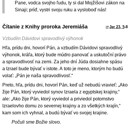
Pane, vodca svojho ľudu, ty si dal Mojžišovi zákon na
Sinaji; príď, vystri svoju ruku a vysloboď nás!
Čítanie z Knihy proroka Jeremiáša
Jer 23, 5
-8
Vzbudím Dávidovi spravodlivý výhonok
Hľa, prídu dni, hovorí Pán, a vzbudím Dávidovi spravodlivý
výhonok, kráľa, ktorý bude múdro panovať a uskutoční právo
a spravodlivosť na zemi. Za jeho dní Júda dosiahne spásu
a Izrael bude bývať v istote. A toto je meno, ktorým ho budú
volať: „Pán je naša spravodlivosť.“
Preto, hľa, prídu dni, hovorí Pán, keď už nebudú vravieť: „Ako
žije Pán, ktorý vyviedol synov Izraela z egyptskej krajiny,“
ale: „Ako žije Pán, ktorý vyviedol a priviedol potomstvo
Izraelovho domu zo severnej krajiny a zo všetkých krajín,“
kam som ich vyhnal, a budú bývať vo svojej krajine.
Počuli sme Božie slovo.