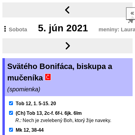
5.
jún 2021
Sobota
meniny: Laur
Svätého Bonifáca, biskupa a
mučeníka
Č
(spomienka)
Tob 12, 1. 5-15. 20
(Ch) Tob 13, 2c-f. 6f-i. 6jk. 6lm
R.:
Nech je zvelebený Boh, ktorý žije naveky.
Mk 12, 38-44