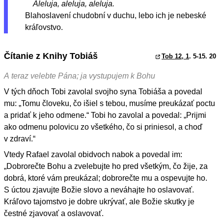
Aleluja, aleluja, aleluja.
Blahoslavení chudobní v duchu, lebo ich je nebeské
kráľovstvo.
Čítanie z Knihy Tobiáš
Tob 12, 1
. 5-15. 20
A teraz velebte Pána; ja vystupujem k Bohu
V tých dňoch Tobi zavolal svojho syna Tobiáša a povedal
mu: „Tomu človeku, čo išiel s tebou, musíme preukázať poctu
a pridať k jeho odmene.“ Tobi ho zavolal a povedal: „Prijmi
ako odmenu polovicu zo všetkého, čo si priniesol, a choď
v zdraví.“
Vtedy Rafael zavolal obidvoch nabok a povedal im:
„Dobrorečte Bohu a zvelebujte ho pred všetkým, čo žije, za
dobrá, ktoré vám preukázal; dobrorečte mu a ospevujte ho.
S úctou zjavujte Božie slovo a neváhajte ho oslavovať.
Kráľovo tajomstvo je dobre ukrývať, ale Božie skutky je
čestné zjavovať a oslavovať.