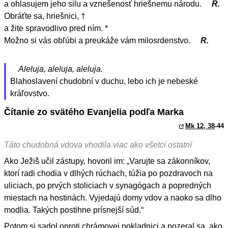
a ohlasujem jeho silu a vznešenosť hriešnemu národu.
R.
Obráťte sa, hriešnici, †
a žite spravodlivo pred ním. *
Možno si vás obľúbi a preukáže vám milosrdenstvo.
R.
Aleluja, aleluja, aleluja.
Blahoslavení chudobní v duchu, lebo ich je nebeské
kráľovstvo.
Čítanie zo svätého Evanjelia podľa Marka
Mk 12, 38
-44
Táto chudobná vdova vhodila viac ako všetci ostatní
Ako Ježiš učil zástupy, hovoril im: „Varujte sa zákonníkov,
ktorí radi chodia v dlhých rúchach, túžia po pozdravoch na
uliciach, po prvých stoliciach v synagógach a popredných
miestach na hostinách. Vyjedajú domy vdov a naoko sa dlho
modlia. Takých postihne prísnejší súd.“
Potom si sadol oproti chrámovej pokladnici a pozeral sa, ako