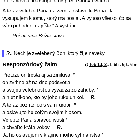
pri Pánovi a predstupujeme pred Pánovu velebu.
A teraz velebte Pána na zemi a oslavujte Boha. Ja
vystupujem k tomu, ktorý ma poslal. A vy toto všetko, čo sa
vám prihodilo, napíšte.“ A vystúpil.
Počuli sme Božie slovo.
R.:
Nech je zvelebený Boh, ktorý žije naveky.
Responzóriový žalm
Tob 13, 2
c-f. 6f-i. 6jk. 6lm
Pretože on trestá aj sa zmilúva, *
on zvrhne až na dno podsvetia
a svojou velebnosťou vyvádza zo záhuby; *
a niet nikoho, kto by jeho ruke unikol.
R.
A teraz pozrite, čo s vami urobil, *
a oslavujte ho celým svojím hlasom.
Velebte Pána spravodlivosti *
a chváľte kráľa vekov.
R.
Ja ho oslavujem v krajine môjho vyhnanstva *