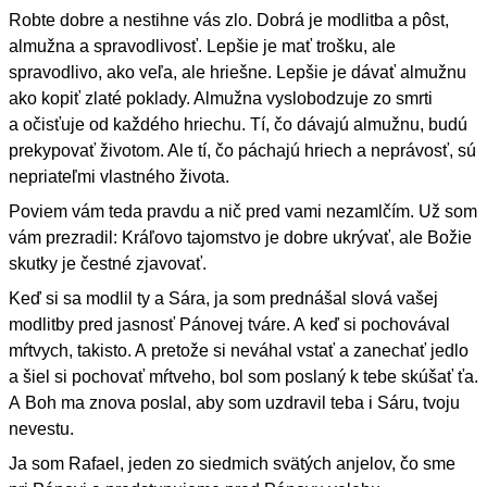
Robte dobre a nestihne vás zlo. Dobrá je modlitba a pôst,
almužna a spravodlivosť. Lepšie je mať trošku, ale
spravodlivo, ako veľa, ale hriešne. Lepšie je dávať almužnu
ako kopiť zlaté poklady. Almužna vyslobodzuje zo smrti
a očisťuje od každého hriechu. Tí, čo dávajú almužnu, budú
prekypovať životom. Ale tí, čo páchajú hriech a neprávosť, sú
nepriateľmi vlastného života.
Poviem vám teda pravdu a nič pred vami nezamlčím. Už som
vám prezradil: Kráľovo tajomstvo je dobre ukrývať, ale Božie
skutky je čestné zjavovať.
Keď si sa modlil ty a Sára, ja som prednášal slová vašej
modlitby pred jasnosť Pánovej tváre. A keď si pochovával
mŕtvych, takisto. A pretože si neváhal vstať a zanechať jedlo
a šiel si pochovať mŕtveho, bol som poslaný k tebe skúšať ťa.
A Boh ma znova poslal, aby som uzdravil teba i Sáru, tvoju
nevestu.
Ja som Rafael, jeden zo siedmich svätých anjelov, čo sme