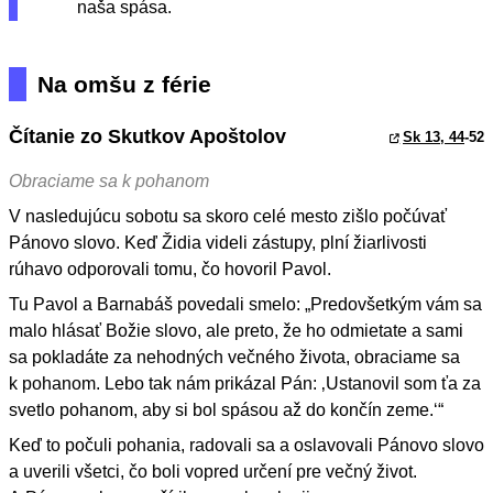
naša spása.
Na omšu z férie
Čítanie zo Skutkov Apoštolov
Sk 13, 44
-52
Obraciame sa k pohanom
V nasledujúcu sobotu sa skoro celé mesto zišlo počúvať
Pánovo slovo. Keď Židia videli zástupy, plní žiarlivosti
rúhavo odporovali tomu, čo hovoril Pavol.
Tu Pavol a Barnabáš povedali smelo: „Predovšetkým vám sa
malo hlásať Božie slovo, ale preto, že ho odmietate a sami
sa pokladáte za nehodných večného života, obraciame sa
k pohanom. Lebo tak nám prikázal Pán: ‚Ustanovil som ťa za
svetlo pohanom, aby si bol spásou až do končín zeme.‘“
Keď to počuli pohania, radovali sa a oslavovali Pánovo slovo
a uverili všetci, čo boli vopred určení pre večný život.