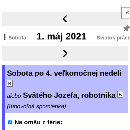
1.
máj 2021
Sobota
Sviatok prác
Sobota po 4. veľkonočnej nedeli
B
Svätého Jozefa, robotníka
alebo
B
(ľubovoľná spomienka)
Na omšu z férie