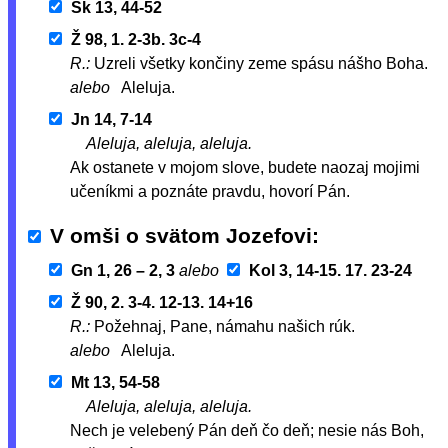
Sk 13, 44-52
Ž 98, 1. 2-3b. 3c-4
R.:
Uzreli všetky končiny zeme spásu nášho Boha.
alebo
Aleluja.
Jn 14, 7-14
Aleluja, aleluja, aleluja.
Ak ostanete v mojom slove, budete naozaj mojimi
učeníkmi a poznáte pravdu, hovorí Pán.
V omši o svätom Jozefovi
Gn 1, 26 – 2, 3
alebo
Kol 3, 14-15. 17. 23-24
Ž 90, 2. 3-4. 12-13. 14+16
R.:
Požehnaj, Pane, námahu našich rúk.
alebo
Aleluja.
Mt 13, 54-58
Aleluja, aleluja, aleluja.
Nech je velebený Pán deň čo deň; nesie nás Boh,