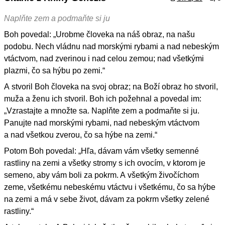
Naplňte zem a podmaňte si ju
Boh povedal: „Urobme človeka na náš obraz, na našu
podobu. Nech vládnu nad morskými rybami a nad nebeským
vtáctvom, nad zverinou i nad celou zemou; nad všetkými
plazmi, čo sa hýbu po zemi.“
A stvoril Boh človeka na svoj obraz; na Boží obraz ho stvoril,
muža a ženu ich stvoril. Boh ich požehnal a povedal im:
„Vzrastajte a množte sa. Naplňte zem a podmaňte si ju.
Panujte nad morskými rybami, nad nebeským vtáctvom
a nad všetkou zverou, čo sa hýbe na zemi.“
Potom Boh povedal: „Hľa, dávam vám všetky semenné
rastliny na zemi a všetky stromy s ich ovocím, v ktorom je
semeno, aby vám boli za pokrm. A všetkým živočíchom
zeme, všetkému nebeskému vtáctvu i všetkému, čo sa hýbe
na zemi a má v sebe život, dávam za pokrm všetky zelené
rastliny.“