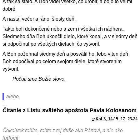
A tak sa stalo. A Boh videl všetko, čo urobil; a bolo to veľmi
dobré.
A nastal večer a ráno, šiesty deň.
Takto boli dokončené nebo a zem i všetka ich nádhera.
Siedmeho dňa Boh ukončil dielo, ktoré konal, a v siedmy deň
si odpočinul po všetkých dielach, čo vytvoril.
A Boh požehnal siedmy deň a posvätil ho, lebo v ten deň
Boh odpočíval po celom svojom diele, ktoré stvorením
vytvoril.
Počuli sme Božie slovo.
alebo
Čítanie z Listu svätého apoštola Pavla Kolosanom
Kol 3, 14
-15. 17. 23-24
Čokoľvek robíte, robte z tej duše ako Pánovi, a nie ako
ľuďom!