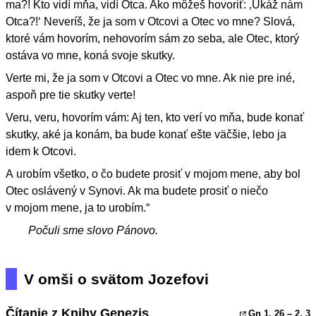
ma?! Kto vidí mňa, vidí Otca. Ako môžeš hovoriť: ‚Ukáž nám
Otca?!‘ Neveríš, že ja som v Otcovi a Otec vo mne? Slová,
ktoré vám hovorím, nehovorím sám zo seba, ale Otec, ktorý
ostáva vo mne, koná svoje skutky.
Verte mi, že ja som v Otcovi a Otec vo mne. Ak nie pre iné,
aspoň pre tie skutky verte!
Veru, veru, hovorím vám: Aj ten, kto verí vo mňa, bude konať
skutky, aké ja konám, ba bude konať ešte väčšie, lebo ja
idem k Otcovi.
A urobím všetko, o čo budete prosiť v mojom mene, aby bol
Otec oslávený v Synovi. Ak ma budete prosiť o niečo
v mojom mene, ja to urobím.“
Počuli sme slovo Pánovo.
V omši o svätom Jozefovi
Čítanie z Knihy Genezis
Gn 1, 26
– 2, 3