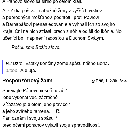
A Pánovo slovo sa šírilo po celom kraji.
Ale Židia poštvali nábožné ženy z vyšších vrstiev
a popredných mešťanov, podnietili proti Pavlovi
a Barnabášovi prenasledovanie a vyhnali ich zo svojho
kraja. Oni na nich striasli prach z nôh a odišli do Ikónia. No
učeníci boli naplnení radosťou a Duchom Svätým.
Počuli sme Božie slovo.
R.:
Uzreli všetky končiny zeme spásu nášho Boha.
alebo
Aleluja.
Responzóriový žalm
Ž 98, 1
. 2-3b. 3c-4
Spievajte Pánovi pieseň novú, *
lebo vykonal veci zázračné.
Víťazstvo je dielom jeho pravice *
a jeho svätého ramena.
R.
Pán oznámil svoju spásu, *
pred očami pohanov vyjavil svoju spravodlivosť.