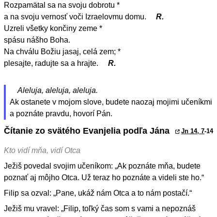
Rozpamätal sa na svoju dobrotu *
a na svoju vernosť voči Izraelovmu domu.
R.
Uzreli všetky končiny zeme *
spásu nášho Boha.
Na chválu Božiu jasaj, celá zem; *
plesajte, radujte sa a hrajte.
R.
Aleluja, aleluja, aleluja.
Ak ostanete v mojom slove, budete naozaj mojimi učeníkmi
a poznáte pravdu, hovorí Pán.
Čítanie zo svätého Evanjelia podľa Jána
Jn 14, 7
-14
Kto vidí mňa, vidí Otca
Ježiš povedal svojim učeníkom: „Ak poznáte mňa, budete
poznať aj môjho Otca. Už teraz ho poznáte a videli ste ho.“
Filip sa ozval: „Pane, ukáž nám Otca a to nám postačí.“
Ježiš mu vravel: „Filip, toľký čas som s vami a nepoznáš