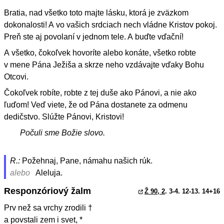
Bratia, nad všetko toto majte lásku, ktorá je zväzkom
dokonalosti! A vo vašich srdciach nech vládne Kristov pokoj.
Preň ste aj povolaní v jednom tele. A buďte vďační!
A všetko, čokoľvek hovoríte alebo konáte, všetko robte
v mene Pána Ježiša a skrze neho vzdávajte vďaky Bohu
Otcovi.
Čokoľvek robíte, robte z tej duše ako Pánovi, a nie ako
ľuďom! Veď viete, že od Pána dostanete za odmenu
dedičstvo. Slúžte Pánovi, Kristovi!
Počuli sme Božie slovo.
R.:
Požehnaj, Pane, námahu našich rúk.
alebo
Aleluja.
Responzóriový žalm
Ž 90, 2
. 3-4. 12-13. 14+16
Prv než sa vrchy zrodili †
a povstali zem i svet, *