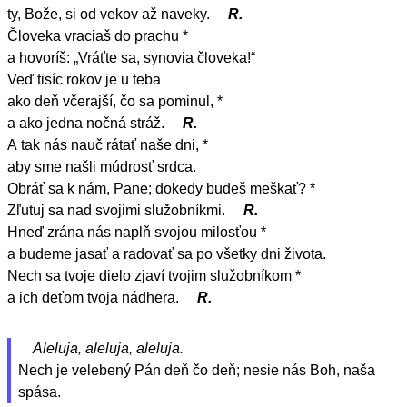
ty, Bože, si od vekov až naveky.
R.
Človeka vraciaš do prachu *
a hovoríš: „Vráťte sa, synovia človeka!“
Veď tisíc rokov je u teba
ako deň včerajší, čo sa pominul, *
a ako jedna nočná stráž.
R.
A tak nás nauč rátať naše dni, *
aby sme našli múdrosť srdca.
Obráť sa k nám, Pane; dokedy budeš meškať? *
Zľutuj sa nad svojimi služobníkmi.
R.
Hneď zrána nás naplň svojou milosťou *
a budeme jasať a radovať sa po všetky dni života.
Nech sa tvoje dielo zjaví tvojim služobníkom *
a ich deťom tvoja nádhera.
R.
Aleluja, aleluja, aleluja.
Nech je velebený Pán deň čo deň; nesie nás Boh, naša
spása.