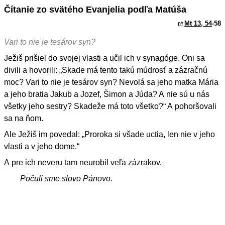
Čítanie zo svätého Evanjelia podľa Matúša
Mt 13, 54
-58
Vari to nie je tesárov syn?
Ježiš prišiel do svojej vlasti a učil ich v synagóge. Oni sa
divili a hovorili: „Skade má tento takú múdrosť a zázračnú
moc? Vari to nie je tesárov syn? Nevolá sa jeho matka Mária
a jeho bratia Jakub a Jozef, Šimon a Júda? A nie sú u nás
všetky jeho sestry? Skadeže má toto všetko?“ A pohoršovali
sa na ňom.
Ale Ježiš im povedal: „Proroka si všade uctia, len nie v jeho
vlasti a v jeho dome.“
A pre ich neveru tam neurobil veľa zázrakov.
Počuli sme slovo Pánovo.