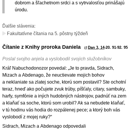
dobrom a šľachetnom srdci a s vytrvalosťou prinášajú
úrodu.
Ďalšie slávenia:
Fakultatívne čítania na 5. pôstny týždeň
Čítanie z Knihy proroka Daniela
Dan 3, 14
-20. 91-92. 95
Poslal svojho anjela a vyslobodil svojich služobníkov
Kráľ Nabuchodonozor povedal: „Je to pravda, Sidrach,
Mizach a Abdenago, že neuctievate mojich bohov
a neklaniate sa zlatej soche, ktorú som postavil? Ste ochotní
teraz, hneď ako počujete zvuk trúby, píšťaly, citary, sambuky,
harfy, symfónie a iných hudobných nástrojov, padnúť na zem
a klaňať sa soche, ktorú som urobil? Ak sa nebudete klaňať,
v tú hodinu vás hodia do rozpálenej pece; a ktorý boh vás
vyslobodí z mojej ruky?“
Sidrach, Mizach a Abdenago odpovedali