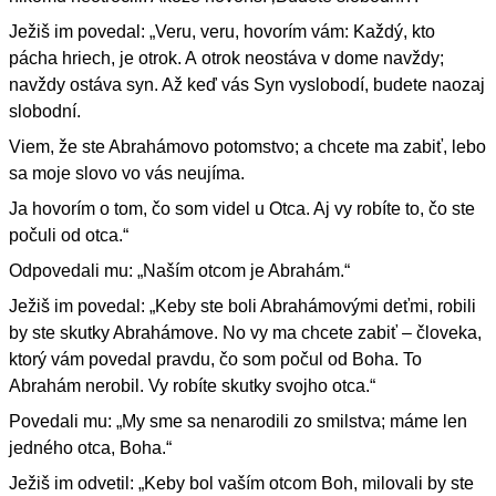
Ježiš im povedal: „Veru, veru, hovorím vám: Každý, kto
pácha hriech, je otrok. A otrok neostáva v dome navždy;
navždy ostáva syn. Až keď vás Syn vyslobodí, budete naozaj
slobodní.
Viem, že ste Abrahámovo potomstvo; a chcete ma zabiť, lebo
sa moje slovo vo vás neujíma.
Ja hovorím o tom, čo som videl u Otca. Aj vy robíte to, čo ste
počuli od otca.“
Odpovedali mu: „Naším otcom je Abrahám.“
Ježiš im povedal: „Keby ste boli Abrahámovými deťmi, robili
by ste skutky Abrahámove. No vy ma chcete zabiť – človeka,
ktorý vám povedal pravdu, čo som počul od Boha. To
Abrahám nerobil. Vy robíte skutky svojho otca.“
Povedali mu: „My sme sa nenarodili zo smilstva; máme len
jedného otca, Boha.“
Ježiš im odvetil: „Keby bol vaším otcom Boh, milovali by ste