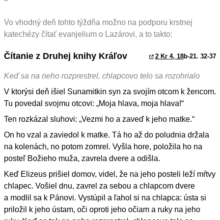
Vo vhodný deň tohto týždňa možno na podporu krstnej
katechézy čítať evanjelium o Lazárovi, a to takto:
Čítanie z Druhej knihy Kráľov
2 Kr 4, 18
b-21. 32-37
Keď sa na neho rozprestrel, chlapcovo telo sa rozohrialo
V ktorýsi deň išiel Sunamitkin syn za svojím otcom k žencom.
Tu povedal svojmu otcovi: „Moja hlava, moja hlava!“
Ten rozkázal sluhovi: „Vezmi ho a zaveď k jeho matke.“
On ho vzal a zaviedol k matke. Tá ho až do poludnia držala
na kolenách, no potom zomrel. Vyšla hore, položila ho na
posteľ Božieho muža, zavrela dvere a odišla.
Keď Elizeus prišiel domov, videl, že na jeho posteli leží mŕtvy
chlapec. Vošiel dnu, zavrel za sebou a chlapcom dvere
a modlil sa k Pánovi. Vystúpil a ľahol si na chlapca: ústa si
priložil k jeho ústam, oči oproti jeho očiam a ruky na jeho