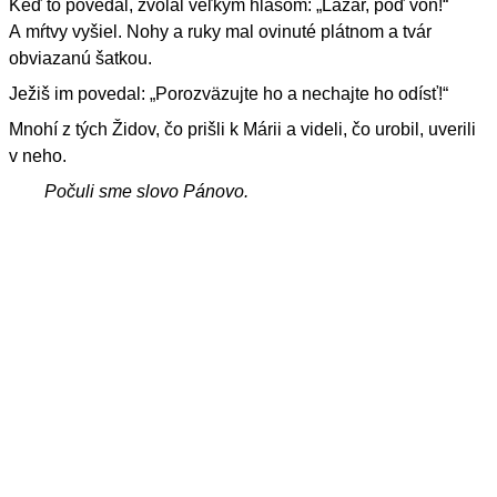
Keď to povedal, zvolal veľkým hlasom: „Lazár, poď von!“
A mŕtvy vyšiel. Nohy a ruky mal ovinuté plátnom a tvár
obviazanú šatkou.
Ježiš im povedal: „Porozväzujte ho a nechajte ho odísť!“
Mnohí z tých Židov, čo prišli k Márii a videli, čo urobil, uverili
v neho.
Počuli sme slovo Pánovo.