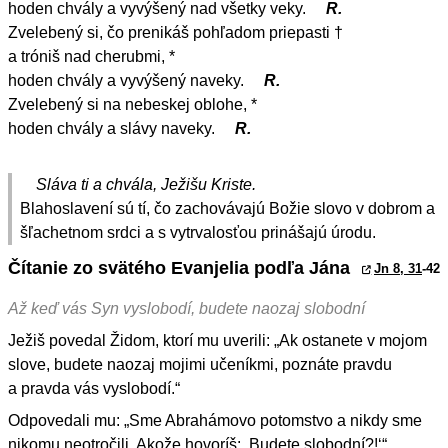
hoden chvály a vyvýšený nad všetky veky.
R.
Zvelebený si, čo prenikáš pohľadom priepasti †
a tróniš nad cherubmi, *
hoden chvály a vyvýšený naveky.
R.
Zvelebený si na nebeskej oblohe, *
hoden chvály a slávy naveky.
R.
Sláva ti a chvála, Ježišu Kriste.
Blahoslavení sú tí, čo zachovávajú Božie slovo v dobrom a
šľachetnom srdci a s vytrvalosťou prinášajú úrodu.
Čítanie zo svätého Evanjelia podľa Jána
Jn 8, 31
-42
Až keď vás Syn vyslobodí, budete naozaj slobodní
Ježiš povedal Židom, ktorí mu uverili: „Ak ostanete v mojom
slove, budete naozaj mojimi učeníkmi, poznáte pravdu
a pravda vás vyslobodí.“
Odpovedali mu: „Sme Abrahámovo potomstvo a nikdy sme
nikomu neotročili. Akože hovoríš: ‚Budete slobodní?!‘“