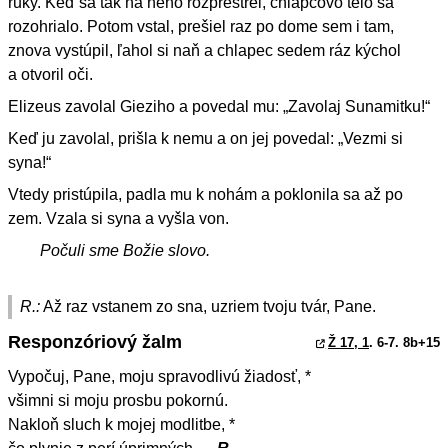
ruky. Keď sa tak na neho rozprestrel, chlapcovo telo sa
rozohrialo. Potom vstal, prešiel raz po dome sem i tam,
znova vystúpil, ľahol si naň a chlapec sedem ráz kýchol
a otvoril oči.
Elizeus zavolal Gieziho a povedal mu: „Zavolaj Sunamitku!“
Keď ju zavolal, prišla k nemu a on jej povedal: „Vezmi si
syna!“
Vtedy pristúpila, padla mu k nohám a poklonila sa až po
zem. Vzala si syna a vyšla von.
Počuli sme Božie slovo.
R.:
Až raz vstanem zo sna, uzriem tvoju tvár, Pane.
Responzóriový žalm
Ž 17, 1
. 6-7. 8b+15
Vypočuj, Pane, moju spravodlivú žiadosť, *
všimni si moju prosbu pokornú.
Nakloň sluch k mojej modlitbe, *