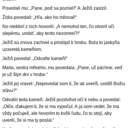
Povedali mu: „Pane, poď sa pozrieť!“ A Ježiš zaslzil.
Židia povedali: „Hľa, ako ho miloval!“
No niektorí z nich hovorili: „A nemohol ten, čo otvoril oči
slepému, urobiť, aby tento nezomrel?!“
Ježiš sa znova zachvel a pristúpil k hrobu. Bola to jaskyňa
uzavretá kameňom.
Ježiš povedal: „Odvaľte kameň!“
Marta, sestra mŕtveho, mu povedala: „Pane, už páchne, veď
je už štyri dni v hrobe.“
Ježiš jej vravel: „Nepovedal som ti, že ak uveríš, uvidíš Božiu
slávu?“
Odvalili teda kameň. Ježiš pozdvihol oči k nebu a povedal:
„Otče, ďakujem ti, že si ma vypočul. A ja som vedel, že ma
vždy počuješ, ale hovorím to kvôli ľudu, čo tu stojí, aby
uverili, že si ma ty poslal.“