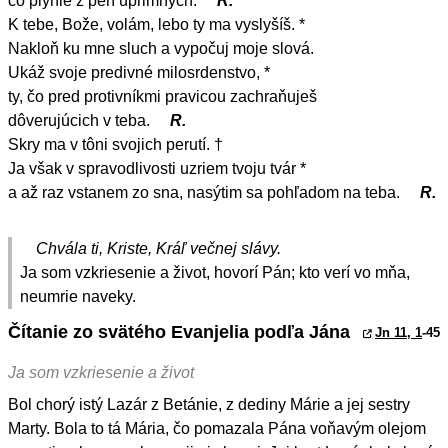
čo plynie z perí úprimných.
R.
K tebe, Bože, volám, lebo ty ma vyslyšíš. *
Nakloň ku mne sluch a vypočuj moje slová.
Ukáž svoje predivné milosrdenstvo, *
ty, čo pred protivníkmi pravicou zachraňuješ
dôverujúcich v teba.
R.
Skry ma v tôni svojich perutí. †
Ja však v spravodlivosti uzriem tvoju tvár *
a až raz vstanem zo sna, nasýtim sa pohľadom na teba.
R.
Chvála ti, Kriste, Kráľ večnej slávy.
Ja som vzkriesenie a život, hovorí Pán; kto verí vo mňa,
neumrie naveky.
Čítanie zo svätého Evanjelia podľa Jána
Jn 11, 1
-45
Ja som vzkriesenie a život
Bol chorý istý Lazár z Betánie, z dediny Márie a jej sestry
Marty. Bola to tá Mária, čo pomazala Pána voňavým olejom