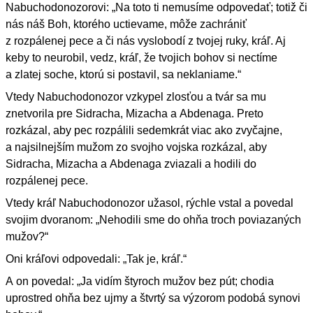
Nabuchodonozorovi: „Na toto ti nemusíme odpovedať; totiž či
nás náš Boh, ktorého uctievame, môže zachrániť
z rozpálenej pece a či nás vyslobodí z tvojej ruky, kráľ. Aj
keby to neurobil, vedz, kráľ, že tvojich bohov si nectíme
a zlatej soche, ktorú si postavil, sa neklaniame.“
Vtedy Nabuchodonozor vzkypel zlosťou a tvár sa mu
znetvorila pre Sidracha, Mizacha a Abdenaga. Preto
rozkázal, aby pec rozpálili sedemkrát viac ako zvyčajne,
a najsilnejším mužom zo svojho vojska rozkázal, aby
Sidracha, Mizacha a Abdenaga zviazali a hodili do
rozpálenej pece.
Vtedy kráľ Nabuchodonozor užasol, rýchle vstal a povedal
svojim dvoranom: „Nehodili sme do ohňa troch poviazaných
mužov?“
Oni kráľovi odpovedali: „Tak je, kráľ.“
A on povedal: „Ja vidím štyroch mužov bez pút; chodia
uprostred ohňa bez ujmy a štvrtý sa výzorom podobá synovi