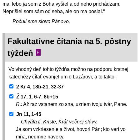
ma, lebo ja som z Boha vyšiel a od neho prichádzam.
Neprišiel som sám od seba, ale on ma poslal.“
Počuli sme slovo Pánovo.
Fakultatívne čítania na 5. pôstny
týždeň
F
Vo vhodný deň tohto týždňa možno na podporu krstnej
katechézy čítať evanjelium o Lazárovi, a to takto:
2 Kr 4, 18b-21. 32-37
Ž 17, 1. 6-7. 8b+15
R.:
Až raz vstanem zo sna, uzriem tvoju tvár, Pane.
Jn 11, 1-45
Chvála ti, Kriste, Kráľ večnej slávy.
Ja som vzkriesenie a život, hovorí Pán; kto verí vo
mňa, neumrie naveky.