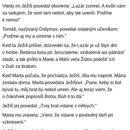
Vtedy im Ježiš povedal otvorene: „Lazár zomrel. A kvôli vám
sa radujem, že som tam nebol, aby ste uverili. Poďme
k nemu!“
Tomáš, nazývaný Didymus, povedal ostatným učeníkom:
„Poďme aj my a umrime s ním.“
Keď ta Ježiš prišiel, dozvedel sa, že Lazár je už štyri dni
v hrobe. Betánia bola pri Jeruzaleme, vzdialená asi pätnásť
stadií, a tak prišlo k Marte a Márii veľa Židov potešiť ich
v žiali za bratom.
Keď Marta počula, že prichádza Ježiš, išla mu naproti. Mária
zostala doma. Marta povedala Ježišovi: „Pane, keby si bol
býval tu, môj brat by nebol umrel. Ale aj teraz viem, že
o čokoľvek poprosíš Boha, Boh ti to dá.“
Ježiš jej povedal: „Tvoj brat vstane z mŕtvych.“
Marta mu vravela: „Viem, že vstane v posledný deň pri
vzkriesení.“