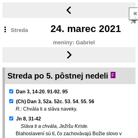
24.
marec 2021
Streda
meniny: Gabriel
Streda po 5. pôstnej nedeli
F
Dan 3, 14-20. 91-92. 95
(Ch) Dan 3, 52a. 52c. 53. 54. 55. 56
R.:
Chvála ti a sláva naveky.
Jn 8, 31-42
Sláva ti a chvála, Ježišu Kriste.
Blahoslavení sú tí, čo zachovávajú Božie slovo v