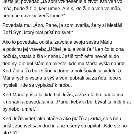
Ježiš jej povedal: „Ja som vzkriesenie a život. Kto verí vo
mňa, bude žiť, aj keď umrie. A nik, kto žije a verí vo mňa,
neumrie naveky. Veríš tomu?“
Povedala mu: „Áno, Pane, ja som uverila, že ty si Mesiáš,
Boží Syn, ktorý mal prísť na svet.“
Ako to povedala, odišla, zavolala svoju sestru Máriu
a potichu jej vravela: „Učiteľ je tu a volá ťa.“ Len čo to ona
počula, vstala a šla k nemu. Ježiš totiž ešte nevošiel do
dediny, ale bol stále na mieste, kde mu Marta vyšla naproti.
Keď Židia, čo boli s ňou v dome a potešovali ju, videli, že
Mária rýchlo vstala a vyšla von, pobrali sa za ňou, lebo si
mysleli: „Ide sa vyplakať k hrobu.“
Keď Mária prišla ta, kde bol Ježiš, a zazrela ho, padla mu
k nohám a povedala mu: „Pane, keby si bol býval tu, môj brat
by nebol umrel.“
Keď Ježiš videl, ako plače a ako plačú aj Židia, čo s ňou
prišli, zachvel sa v duchu a vzrušený sa opýtal: „Kde ste ho
uložili?“