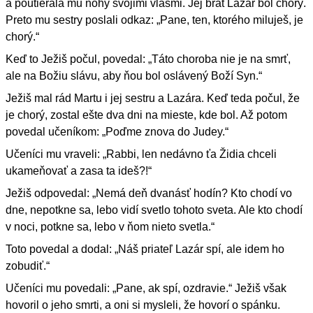
a poutierala mu nohy svojimi vlasmi. Jej brat Lazár bol chorý.
Preto mu sestry poslali odkaz: „Pane, ten, ktorého miluješ, je
chorý.“
Keď to Ježiš počul, povedal: „Táto choroba nie je na smrť,
ale na Božiu slávu, aby ňou bol oslávený Boží Syn.“
Ježiš mal rád Martu i jej sestru a Lazára. Keď teda počul, že
je chorý, zostal ešte dva dni na mieste, kde bol. Až potom
povedal učeníkom: „Poďme znova do Judey.“
Učeníci mu vraveli: „Rabbi, len nedávno ťa Židia chceli
ukameňovať a zasa ta ideš?!“
Ježiš odpovedal: „Nemá deň dvanásť hodín? Kto chodí vo
dne, nepotkne sa, lebo vidí svetlo tohoto sveta. Ale kto chodí
v noci, potkne sa, lebo v ňom nieto svetla.“
Toto povedal a dodal: „Náš priateľ Lazár spí, ale idem ho
zobudiť.“
Učeníci mu povedali: „Pane, ak spí, ozdravie.“ Ježiš však
hovoril o jeho smrti, a oni si mysleli, že hovorí o spánku.