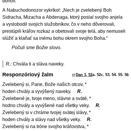
bohov.“
A Nabuchodonozor vykríkol: „Nech je zvelebený Boh
Sidracha, Mizacha a Abdenaga, ktorý poslal svojho anjela
a vyslobodil svojich služobníkov, čo v neho dôverovali,
prestúpili kráľov rozkaz a obetovali svoje telá, aby nemuseli
slúžiť a klaňať sa inému bohu okrem svojho Boha.“
Počuli sme Božie slovo.
R.:
Chvála ti a sláva naveky.
Responzóriový žalm
Dan 3, 52
a. 52c. 53. 54. 55. 56
Zvelebený si, Pane, Bože našich otcov, *
hoden chvály a vyvýšený naveky.
R.
Zvelebené je, tvoje meno, slávne a sväté, *
hodno chvály a vyvýšené nad všetky veky.
R.
Zvelebený si v chráme tvojej svätej slávy, *
hoden chvály a slávy nad všetky veky.
R.
Zvelebený si na tróne svojho kráľovstva, *