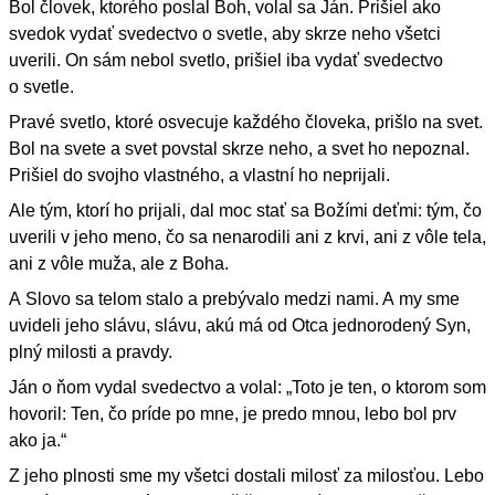
Bol človek, ktorého poslal Boh, volal sa Ján. Prišiel ako
svedok vydať svedectvo o svetle, aby skrze neho všetci
uverili. On sám nebol svetlo, prišiel iba vydať svedectvo
o svetle.
Pravé svetlo, ktoré osvecuje každého človeka, prišlo na svet.
Bol na svete a svet povstal skrze neho, a svet ho nepoznal.
Prišiel do svojho vlastného, a vlastní ho neprijali.
Ale tým, ktorí ho prijali, dal moc stať sa Božími deťmi: tým, čo
uverili v jeho meno, čo sa nenarodili ani z krvi, ani z vôle tela,
ani z vôle muža, ale z Boha.
A Slovo sa telom stalo a prebývalo medzi nami. A my sme
uvideli jeho slávu, slávu, akú má od Otca jednorodený Syn,
plný milosti a pravdy.
Ján o ňom vydal svedectvo a volal: „Toto je ten, o ktorom som
hovoril: Ten, čo príde po mne, je predo mnou, lebo bol prv
ako ja.“
Z jeho plnosti sme my všetci dostali milosť za milosťou. Lebo