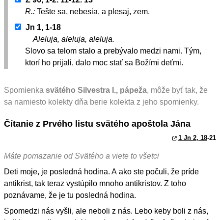
R.:
Tešte sa, nebesia, a plesaj, zem.
Jn 1, 1-18
Aleluja, aleluja, aleluja.
Slovo sa telom stalo a prebývalo medzi nami. Tým,
ktorí ho prijali, dalo moc stať sa Božími deťmi.
Spomienka
svätého Silvestra I., pápeža
, môže byť tak, že
sa namiesto kolekty dňa berie kolekta z jeho spomienky.
Čítanie z Prvého listu svätého apoštola Jána
1 Jn 2, 18
-21
Máte pomazanie od Svätého a viete to všetci
Deti moje, je posledná hodina. A ako ste počuli, že príde
antikrist, tak teraz vystúpilo mnoho antikristov. Z toho
poznávame, že je tu posledná hodina.
Spomedzi nás vyšli, ale neboli z nás. Lebo keby boli z nás,