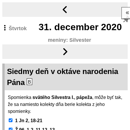
31.
december 2020
Štvrtok
meniny: Silvester
Siedmy deň v oktáve narodenia
Pána
B
Spomienka
svätého Silvestra I., pápeža
, môže byť tak,
že sa namiesto kolekty dňa berie kolekta z jeho
spomienky.
1 Jn 2, 18-21
Ž 96, 1-2. 11-12. 13