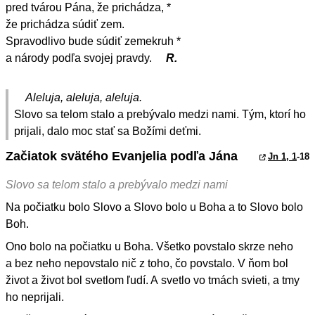
pred tvárou Pána, že prichádza, *
že prichádza súdiť zem.
Spravodlivo bude súdiť zemekruh *
a národy podľa svojej pravdy.
R.
Aleluja, aleluja, aleluja.
Slovo sa telom stalo a prebývalo medzi nami. Tým, ktorí ho
prijali, dalo moc stať sa Božími deťmi.
Začiatok svätého Evanjelia podľa Jána
Jn 1, 1
-18
Slovo sa telom stalo a prebývalo medzi nami
Na počiatku bolo Slovo a Slovo bolo u Boha a to Slovo bolo
Boh.
Ono bolo na počiatku u Boha. Všetko povstalo skrze neho
a bez neho nepovstalo nič z toho, čo povstalo. V ňom bol
život a život bol svetlom ľudí. A svetlo vo tmách svieti, a tmy
ho neprijali.