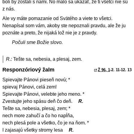
boli by zostali s nami. No malo sa ukázať, že tí všetci nie sú
z nás.
Ale vy máte pomazanie od Svätého a viete to všetci.
Nenapísal som vám, akoby ste nepoznali pravdu, ale že ju
poznáte a preto, že nijaká lož nie je z pravdy.
Počuli sme Božie slovo.
R.:
Tešte sa, nebesia, a plesaj, zem.
Responzóriový žalm
Ž 96, 1
-2. 11-12. 13
Spievajte Pánovi pieseň novú; *
spievaj Pánovi, celá zem!
Spievajte Pánovi, velebte jeho meno. *
Zvestujte jeho spásu deň čo deň.
R.
Tešte sa, nebesia, plesaj, zem; *
nech more zahučí a čo ho napĺňa,
nech plesá pole a všetko, čo je na ňom. *
I zajasajú všetky stromy lesa
R.