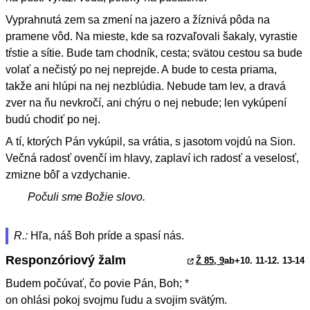
Vyprahnutá zem sa zmení na jazero a žíznivá pôda na
pramene vôd. Na mieste, kde sa rozvaľovali šakaly, vyrastie
tŕstie a sítie. Bude tam chodník, cesta; svätou cestou sa bude
volať a nečistý po nej neprejde. A bude to cesta priama,
takže ani hlúpi na nej nezblúdia. Nebude tam lev, a dravá
zver na ňu nevkročí, ani chýru o nej nebude; len vykúpení
budú chodiť po nej.
A tí, ktorých Pán vykúpil, sa vrátia, s jasotom vojdú na Sion.
Večná radosť ovenčí im hlavy, zaplaví ich radosť a veselosť,
zmizne bôľ a vzdychanie.
Počuli sme Božie slovo.
R.:
Hľa, náš Boh príde a spasí nás.
Responzóriový žalm
Ž 85, 9
ab+10. 11-12. 13-14
Budem počúvať, čo povie Pán, Boh; *
on ohlási pokoj svojmu ľudu a svojim svätým.