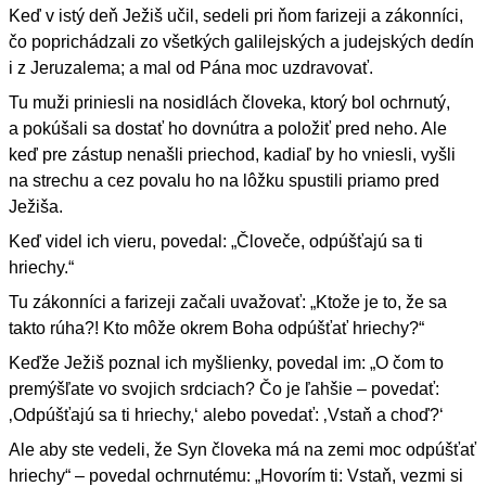
Keď v istý deň Ježiš učil, sedeli pri ňom farizeji a zákonníci,
čo poprichádzali zo všetkých galilejských a judejských dedín
i z Jeruzalema; a mal od Pána moc uzdravovať.
Tu muži priniesli na nosidlách človeka, ktorý bol ochrnutý,
a pokúšali sa dostať ho dovnútra a položiť pred neho. Ale
keď pre zástup nenašli priechod, kadiaľ by ho vniesli, vyšli
na strechu a cez povalu ho na lôžku spustili priamo pred
Ježiša.
Keď videl ich vieru, povedal: „Človeče, odpúšťajú sa ti
hriechy.“
Tu zákonníci a farizeji začali uvažovať: „Ktože je to, že sa
takto rúha?! Kto môže okrem Boha odpúšťať hriechy?“
Keďže Ježiš poznal ich myšlienky, povedal im: „O čom to
premýšľate vo svojich srdciach? Čo je ľahšie – povedať:
‚Odpúšťajú sa ti hriechy,‘ alebo povedať: ‚Vstaň a choď?‘
Ale aby ste vedeli, že Syn človeka má na zemi moc odpúšťať
hriechy“ – povedal ochrnutému: „Hovorím ti: Vstaň, vezmi si