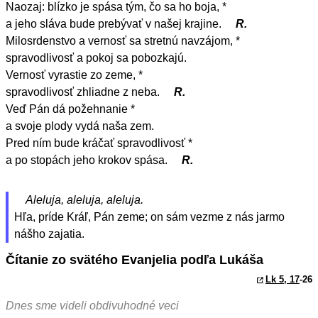
Naozaj: blízko je spása tým, čo sa ho boja, *
a jeho sláva bude prebývať v našej krajine.
R.
Milosrdenstvo a vernosť sa stretnú navzájom, *
spravodlivosť a pokoj sa pobozkajú.
Vernosť vyrastie zo zeme, *
spravodlivosť zhliadne z neba.
R.
Veď Pán dá požehnanie *
a svoje plody vydá naša zem.
Pred ním bude kráčať spravodlivosť *
a po stopách jeho krokov spása.
R.
Aleluja, aleluja, aleluja.
Hľa, príde Kráľ, Pán zeme; on sám vezme z nás jarmo
nášho zajatia.
Čítanie zo svätého Evanjelia podľa Lukáša
Lk 5, 17
-26
Dnes sme videli obdivuhodné veci