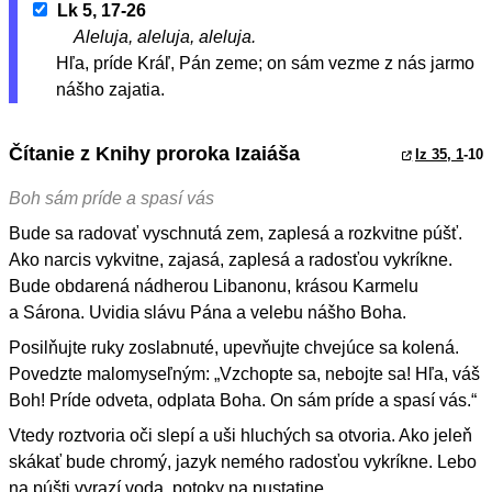
Lk 5, 17-26
Aleluja, aleluja, aleluja.
Hľa, príde Kráľ, Pán zeme; on sám vezme z nás jarmo
nášho zajatia.
Čítanie z Knihy proroka Izaiáša
Iz 35, 1
-10
Boh sám príde a spasí vás
Bude sa radovať vyschnutá zem, zaplesá a rozkvitne púšť.
Ako narcis vykvitne, zajasá, zaplesá a radosťou vykríkne.
Bude obdarená nádherou Libanonu, krásou Karmelu
a Sárona. Uvidia slávu Pána a velebu nášho Boha.
Posilňujte ruky zoslabnuté, upevňujte chvejúce sa kolená.
Povedzte malomyseľným: „Vzchopte sa, nebojte sa! Hľa, váš
Boh! Príde odveta, odplata Boha. On sám príde a spasí vás.“
Vtedy roztvoria oči slepí a uši hluchých sa otvoria. Ako jeleň
skákať bude chromý, jazyk nemého radosťou vykríkne. Lebo
na púšti vyrazí voda, potoky na pustatine.