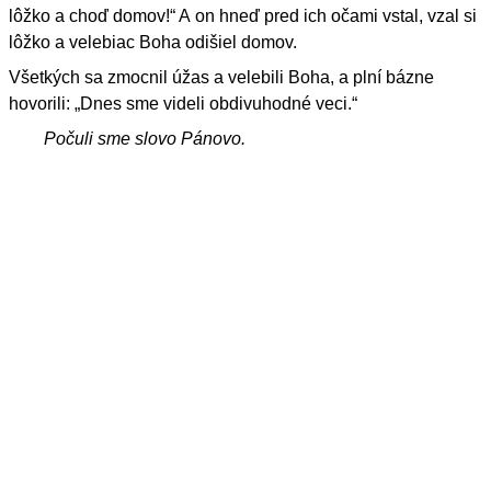
lôžko a choď domov!“ A on hneď pred ich očami vstal, vzal si
lôžko a velebiac Boha odišiel domov.
Všetkých sa zmocnil úžas a velebili Boha, a plní bázne
hovorili: „Dnes sme videli obdivuhodné veci.“
Počuli sme slovo Pánovo.