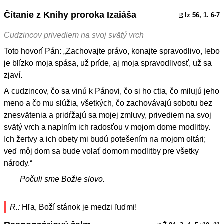
Čítanie z Knihy proroka Izaiáša
Iz 56, 1
. 6-7
Cudzincov privediem na svoj svätý vrch
Toto hovorí Pán: „Zachovajte právo, konajte spravodlivo, lebo
je blízko moja spása, už príde, aj moja spravodlivosť, už sa
zjaví.
A cudzincov, čo sa vinú k Pánovi, čo si ho ctia, čo milujú jeho
meno a čo mu slúžia, všetkých, čo zachovávajú sobotu bez
znesvätenia a pridŕžajú sa mojej zmluvy, privediem na svoj
svätý vrch a naplním ich radosťou v mojom dome modlitby.
Ich žertvy a ich obety mi budú potešením na mojom oltári;
veď môj dom sa bude volať domom modlitby pre všetky
národy.“
Počuli sme Božie slovo.
R.:
Hľa, Boží stánok je medzi ľuďmi!