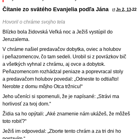
Čítanie zo svätého Evanjelia podľa Jána
Jn 2, 13
-22
Hovoril o chráme svojho tela
Blízko bola židovská Veľká noc a Ježiš vystúpil do
Jeruzalema.
V chráme našiel predavačov dobytka, oviec a holubov
i peňazomencov, čo tam sedeli. Urobil si z povrázkov bič
a všetkých vyhnal z chrámu, aj ovce a dobytok.
Peňazomencom rozhádzal peniaze a poprevracal stoly
a predavačom holubov povedal: „Odneste to odtiaľto!
Nerobte z domu môjho Otca tržnicu!“
Jeho učeníci si spomenuli, že je napísané: „Strávi ma
horlivosť za tvoj dom.“
Židia sa ho opýtali: „Aké znamenie nám ukážeš, že môžeš
toto robiť?“
Ježiš im odpovedal: „Zborte tento chrám a za tri dni ho
postavím.“