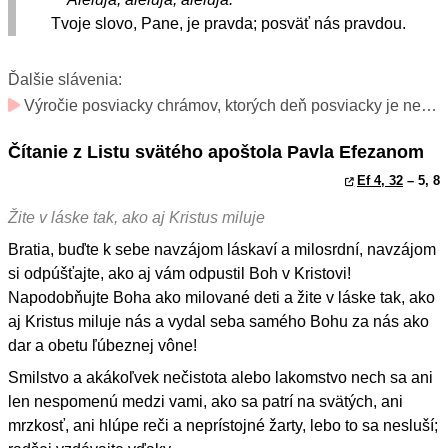
Tvoje slovo, Pane, je pravda; posväť nás pravdou.
Ďalšie slávenia:
Výročie posviacky chrámov, ktorých deň posviacky je neznámy (slávnosť – len v konsekrovaných kostoloch)
Čítanie z Listu svätého apoštola Pavla Efezanom
Ef 4, 32
– 5, 8
Žite v láske tak, ako aj Kristus miluje
Bratia, buďte k sebe navzájom láskaví a milosrdní, navzájom
si odpúšťajte, ako aj vám odpustil Boh v Kristovi!
Napodobňujte Boha ako milované deti a žite v láske tak, ako
aj Kristus miluje nás a vydal seba samého Bohu za nás ako
dar a obetu ľúbeznej vône!
Smilstvo a akákoľvek nečistota alebo lakomstvo nech sa ani
len nespomenú medzi vami, ako sa patrí na svätých, ani
mrzkosť, ani hlúpe reči a neprístojné žarty, lebo to sa nesluší;