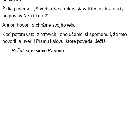
Židia povedali: „Štyridsaťšesť rokov stavali tento chrám a ty
ho postavíš za tri dni?“
Ale on hovoril o chráme svojho tela.
Keď potom vstal z mŕtvych, jeho učeníci si spomenuli, že toto
hovoril, a uverili Písmu i slovu, ktoré povedal Ježiš.
Počuli sme slovo Pánovo.