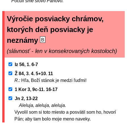
Počuli sme slovo Pánovo.
Výročie posviacky chrámov,
ktorých deň posviacky je
neznámy
B
(slávnosť - len v konsekrovaných kostoloch)
Iz 56, 1. 6-7
Ž 84, 3. 4. 5+10. 11
R.:
Hľa, Boží stánok je medzi ľuďmi!
1 Kor 3, 9c-11. 16-17
Jn 2, 13-22
Aleluja, aleluja, aleluja.
Vyvolil som si toto miesto a posvätil som ho, hovorí
Pán; aby tam bolo moje meno naveky.