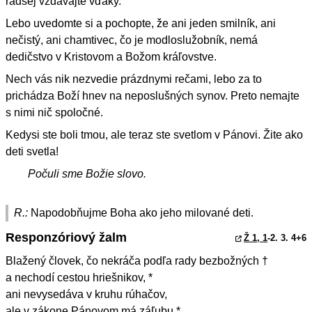
radšej vzdávajte vďaky.
Lebo uvedomte si a pochopte, že ani jeden smilník, ani
nečistý, ani chamtivec, čo je modloslužobník, nemá
dedičstvo v Kristovom a Božom kráľovstve.
Nech vás nik nezvedie prázdnymi rečami, lebo za to
prichádza Boží hnev na neposlušných synov. Preto nemajte
s nimi nič spoločné.
Kedysi ste boli tmou, ale teraz ste svetlom v Pánovi. Žite ako
deti svetla!
Počuli sme Božie slovo.
R.:
Napodobňujme Boha ako jeho milované deti.
Responzóriový žalm
Ž 1, 1
-2. 3. 4+6
Blažený človek, čo nekráča podľa rady bezbožných †
a nechodí cestou hriešnikov, *
ani nevysedáva v kruhu rúhačov,
ale v zákone Pánovom má záľubu *