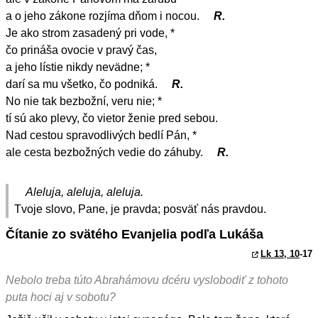
a o jeho zákone rozjíma dňom i nocou.
R.
Je ako strom zasadený pri vode, *
čo prináša ovocie v pravý čas,
a jeho lístie nikdy nevädne; *
darí sa mu všetko, čo podniká.
R.
No nie tak bezbožní, veru nie; *
tí sú ako plevy, čo vietor ženie pred sebou.
Nad cestou spravodlivých bedlí Pán, *
ale cesta bezbožných vedie do záhuby.
R.
Aleluja, aleluja, aleluja.
Tvoje slovo, Pane, je pravda; posväť nás pravdou.
Čítanie zo svätého Evanjelia podľa Lukáša
Lk 13, 10
-17
Nebolo treba túto Abrahámovu dcéru vyslobodiť z tohoto
puta hoci aj v sobotu?