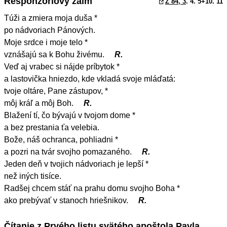
Responzóriový žalm
Ž 84, 3
. 4. 5+10. 11
Túži a zmiera moja duša *
po nádvoriach Pánových.
Moje srdce i moje telo *
vznášajú sa k Bohu živému.
R.
Veď aj vrabec si nájde príbytok *
a lastovička hniezdo, kde vkladá svoje mláďatá:
tvoje oltáre, Pane zástupov, *
môj kráľ a môj Boh.
R.
Blažení tí, čo bývajú v tvojom dome *
a bez prestania ťa velebia.
Bože, náš ochranca, pohliadni *
a pozri na tvár svojho pomazaného.
R.
Jeden deň v tvojich nádvoriach je lepší *
než iných tisíce.
Radšej chcem stáť na prahu domu svojho Boha *
ako prebývať v stanoch hriešnikov.
R.
Čítanie z Prvého listu svätého apoštola Pavla