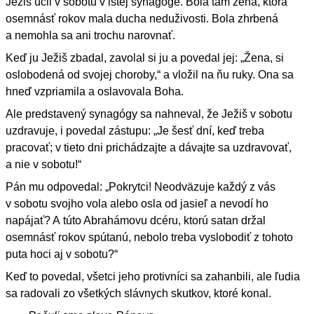
Ježiš učil v sobotu v istej synagóge. Bola tam žena, ktorá
osemnásť rokov mala ducha neduživosti. Bola zhrbená
a nemohla sa ani trochu narovnať.
Keď ju Ježiš zbadal, zavolal si ju a povedal jej: „Žena, si
oslobodená od svojej choroby,“ a vložil na ňu ruky. Ona sa
hneď vzpriamila a oslavovala Boha.
Ale predstavený synagógy sa nahneval, že Ježiš v sobotu
uzdravuje, i povedal zástupu: „Je šesť dní, keď treba
pracovať; v tieto dni prichádzajte a dávajte sa uzdravovať,
a nie v sobotu!“
Pán mu odpovedal: „Pokrytci! Neodväzuje každý z vás
v sobotu svojho vola alebo osla od jasieľ a nevodí ho
napájať? A túto Abrahámovu dcéru, ktorú satan držal
osemnásť rokov spútanú, nebolo treba vyslobodiť z tohoto
puta hoci aj v sobotu?“
Keď to povedal, všetci jeho protivníci sa zahanbili, ale ľudia
sa radovali zo všetkých slávnych skutkov, ktoré konal.