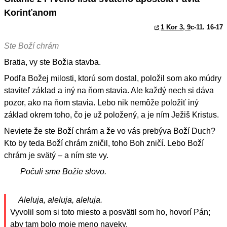
Korinťanom
1 Kor 3, 9
c-11. 16-17
Ste Boží chrám
Bratia, vy ste Božia stavba.
Podľa Božej milosti, ktorú som dostal, položil som ako múdry
staviteľ základ a iný na ňom stavia. Ale každý nech si dáva
pozor, ako na ňom stavia. Lebo nik nemôže položiť iný
základ okrem toho, čo je už položený, a je ním Ježiš Kristus.
Neviete že ste Boží chrám a že vo vás prebýva Boží Duch?
Kto by teda Boží chrám zničil, toho Boh zničí. Lebo Boží
chrám je svätý – a ním ste vy.
Počuli sme Božie slovo.
Aleluja, aleluja, aleluja.
Vyvolil som si toto miesto a posvätil som ho, hovorí Pán;
aby tam bolo moje meno naveky.