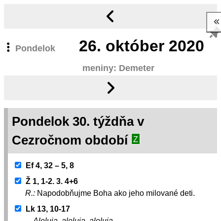
26.
október 2020
Pondelok
meniny: Demeter
Pondelok 30. týždňa v
Cezročnom období
Z
Ef 4, 32 – 5, 8
Ž 1, 1-2. 3. 4+6
R.:
Napodobňujme Boha ako jeho milované deti.
Lk 13, 10-17
Aleluja, aleluja, aleluja.