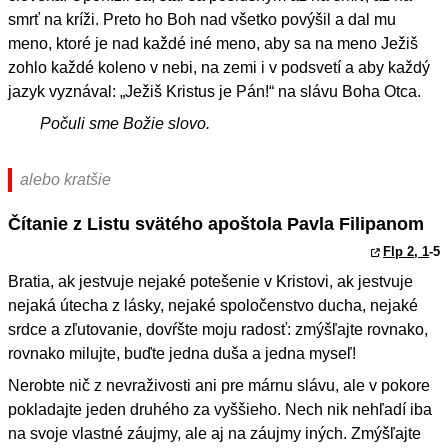
smrť na kríži. Preto ho Boh nad všetko povýšil a dal mu
meno, ktoré je nad každé iné meno, aby sa na meno Ježiš
zohlo každé koleno v nebi, na zemi i v podsvetí a aby každý
jazyk vyznával: „Ježiš Kristus je Pán!“ na slávu Boha Otca.
Počuli sme Božie slovo.
alebo kratšie
Čítanie z Listu svätého apoštola Pavla Filipanom
Flp 2, 1
-5
Bratia, ak jestvuje nejaké potešenie v Kristovi, ak jestvuje
nejaká útecha z lásky, nejaké spoločenstvo ducha, nejaké
srdce a zľutovanie, dovŕšte moju radosť: zmýšľajte rovnako,
rovnako milujte, buďte jedna duša a jedna myseľ!
Nerobte nič z nevraživosti ani pre márnu slávu, ale v pokore
pokladajte jeden druhého za vyššieho. Nech nik nehľadí iba
na svoje vlastné záujmy, ale aj na záujmy iných. Zmýšľajte