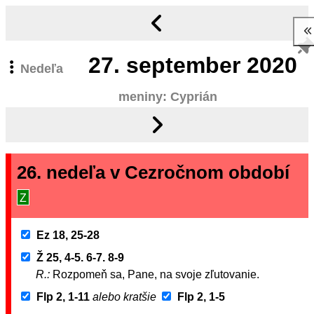
27.
september 2020
Nedeľa
meniny: Cyprián
26. nedeľa v Cezročnom období
Z
Ez 18, 25-28
Ž 25, 4-5. 6-7. 8-9
R.:
Rozpomeň sa, Pane, na svoje zľutovanie.
Flp 2, 1-11
alebo kratšie
Flp 2, 1-5