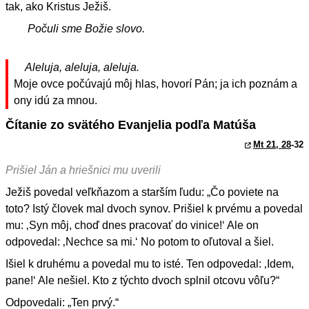
tak, ako Kristus Ježiš.
Počuli sme Božie slovo.
Aleluja, aleluja, aleluja.
Moje ovce počúvajú môj hlas, hovorí Pán; ja ich poznám a
ony idú za mnou.
Čítanie zo svätého Evanjelia podľa Matúša
Mt 21, 28
-32
Prišiel Ján a hriešnici mu uverili
Ježiš povedal veľkňazom a starším ľudu: „Čo poviete na
toto? Istý človek mal dvoch synov. Prišiel k prvému a povedal
mu: ‚Syn môj, choď dnes pracovať do vinice!‘ Ale on
odpovedal: ‚Nechce sa mi.‘ No potom to oľutoval a šiel.
Išiel k druhému a povedal mu to isté. Ten odpovedal: ‚Idem,
pane!‘ Ale nešiel. Kto z týchto dvoch splnil otcovu vôľu?“
Odpovedali: „Ten prvý.“