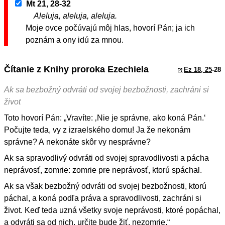
Mt 21, 28-32
Aleluja, aleluja, aleluja.
Moje ovce počúvajú môj hlas, hovorí Pán; ja ich
poznám a ony idú za mnou.
Čítanie z Knihy proroka Ezechiela
Ez 18, 25
-28
Ak sa bezbožný odvráti od svojej bezbožnosti, zachráni si
život
Toto hovorí Pán: „Vravíte: ‚Nie je správne, ako koná Pán.‘
Počujte teda, vy z izraelského domu! Ja že nekonám
správne? A nekonáte skôr vy nesprávne?
Ak sa spravodlivý odvráti od svojej spravodlivosti a pácha
neprávosť, zomrie: zomrie pre neprávosť, ktorú spáchal.
Ak sa však bezbožný odvráti od svojej bezbožnosti, ktorú
páchal, a koná podľa práva a spravodlivosti, zachráni si
život. Keď teda uzná všetky svoje neprávosti, ktoré popáchal,
a odvráti sa od nich, určite bude žiť, nezomrie.“