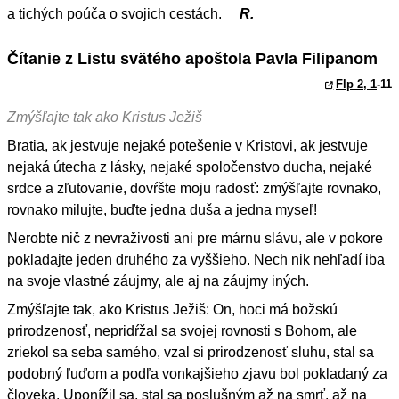
a tichých poúča o svojich cestách.
R.
Čítanie z Listu svätého apoštola Pavla Filipanom
Flp 2, 1
-11
Zmýšľajte tak ako Kristus Ježiš
Bratia, ak jestvuje nejaké potešenie v Kristovi, ak jestvuje
nejaká útecha z lásky, nejaké spoločenstvo ducha, nejaké
srdce a zľutovanie, dovŕšte moju radosť: zmýšľajte rovnako,
rovnako milujte, buďte jedna duša a jedna myseľ!
Nerobte nič z nevraživosti ani pre márnu slávu, ale v pokore
pokladajte jeden druhého za vyššieho. Nech nik nehľadí iba
na svoje vlastné záujmy, ale aj na záujmy iných.
Zmýšľajte tak, ako Kristus Ježiš: On, hoci má božskú
prirodzenosť, nepridŕžal sa svojej rovnosti s Bohom, ale
zriekol sa seba samého, vzal si prirodzenosť sluhu, stal sa
podobný ľuďom a podľa vonkajšieho zjavu bol pokladaný za
človeka. Uponížil sa, stal sa poslušným až na smrť, až na