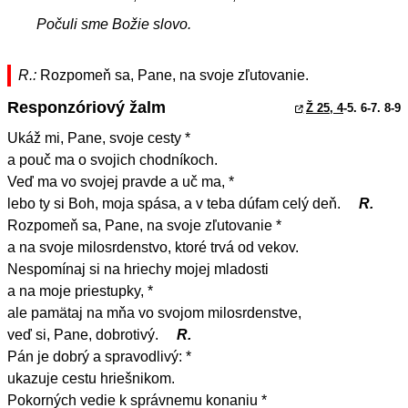
Počuli sme Božie slovo.
R.:
Rozpomeň sa, Pane, na svoje zľutovanie.
Responzóriový žalm
Ž 25, 4
-5. 6-7. 8-9
Ukáž mi, Pane, svoje cesty *
a pouč ma o svojich chodníkoch.
Veď ma vo svojej pravde a uč ma, *
lebo ty si Boh, moja spása, a v teba dúfam celý deň.
R.
Rozpomeň sa, Pane, na svoje zľutovanie *
a na svoje milosrdenstvo, ktoré trvá od vekov.
Nespomínaj si na hriechy mojej mladosti
a na moje priestupky, *
ale pamätaj na mňa vo svojom milosrdenstve,
veď si, Pane, dobrotivý.
R.
Pán je dobrý a spravodlivý: *
ukazuje cestu hriešnikom.
Pokorných vedie k správnemu konaniu *