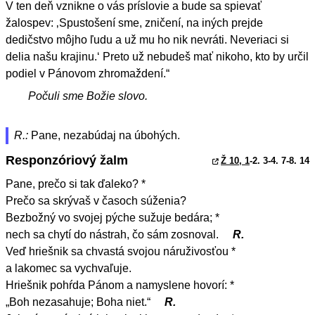
V ten deň vznikne o vás príslovie a bude sa spievať
žalospev: ‚Spustošení sme, zničení, na iných prejde
dedičstvo môjho ľudu a už mu ho nik nevráti. Neveriaci si
delia našu krajinu.‘ Preto už nebudeš mať nikoho, kto by určil
podiel v Pánovom zhromaždení.“
Počuli sme Božie slovo.
R.:
Pane, nezabúdaj na úbohých.
Responzóriový žalm
Ž 10, 1
-2. 3-4. 7-8. 14
Pane, prečo si tak ďaleko? *
Prečo sa skrývaš v časoch súženia?
Bezbožný vo svojej pýche sužuje bedára; *
nech sa chytí do nástrah, čo sám zosnoval.
R.
Veď hriešnik sa chvastá svojou náruživosťou *
a lakomec sa vychvaľuje.
Hriešnik pohŕda Pánom a namyslene hovorí: *
„Boh nezasahuje; Boha niet.“
R.