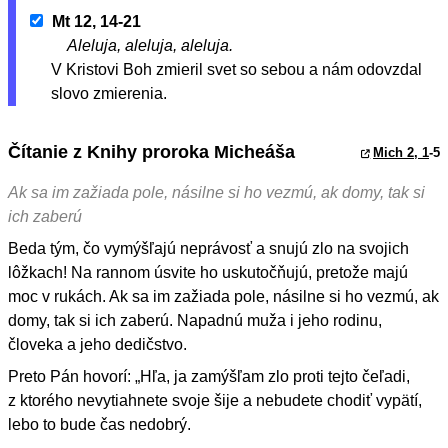
Mt 12, 14-21
Aleluja, aleluja, aleluja.
V Kristovi Boh zmieril svet so sebou a nám odovzdal
slovo zmierenia.
Čítanie z Knihy proroka Micheáša
Mich 2, 1
-5
Ak sa im zažiada pole, násilne si ho vezmú, ak domy, tak si
ich zaberú
Beda tým, čo vymýšľajú neprávosť a snujú zlo na svojich
lôžkach! Na rannom úsvite ho uskutočňujú, pretože majú
moc v rukách. Ak sa im zažiada pole, násilne si ho vezmú, ak
domy, tak si ich zaberú. Napadnú muža i jeho rodinu,
človeka a jeho dedičstvo.
Preto Pán hovorí: „Hľa, ja zamýšľam zlo proti tejto čeľadi,
z ktorého nevytiahnete svoje šije a nebudete chodiť vypätí,
lebo to bude čas nedobrý.