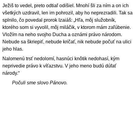
Ježiš to vedel, preto odtiaľ odišiel. Mnohí šli za ním a on ich
všetkých uzdravil, len im pohrozil, aby ho neprezradili. Tak sa
splnilo, čo povedal prorok Izaiáš: „Hľa, môj služobník,
ktorého som si vyvolil, môj miláčik, v ktorom mám zaľúbenie.
Vložím na neho svojho Ducha a oznámi právo národom.
Nebude sa škriepiť, nebude kričať, nik nebude počuť na ulici
jeho hlas.
Nalomenú trsť nedolomí, hasnúci knôtik nedohasí, kým
neprivedie právo k víťazstvu. V jeho meno budú dúfať
národy.“
Počuli sme slovo Pánovo.