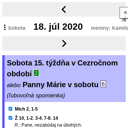
18.
júl 2020
Sobota
meniny: Kamil
Sobota 15. týždňa v Cezročnom
období
Z
Panny Márie v sobotu
alebo
B
(ľubovoľná spomienka)
Mich 2, 1-5
Ž 10, 1-2. 3-4. 7-8. 14
R.:
Pane, nezabúdaj na úbohých.