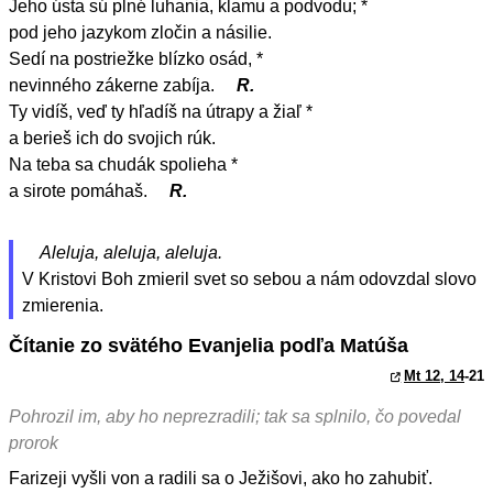
Jeho ústa sú plné luhania, klamu a podvodu; *
pod jeho jazykom zločin a násilie.
Sedí na postriežke blízko osád, *
nevinného zákerne zabíja.
R.
Ty vidíš, veď ty hľadíš na útrapy a žiaľ *
a berieš ich do svojich rúk.
Na teba sa chudák spolieha *
a sirote pomáhaš.
R.
Aleluja, aleluja, aleluja.
V Kristovi Boh zmieril svet so sebou a nám odovzdal slovo
zmierenia.
Čítanie zo svätého Evanjelia podľa Matúša
Mt 12, 14
-21
Pohrozil im, aby ho neprezradili; tak sa splnilo, čo povedal
prorok
Farizeji vyšli von a radili sa o Ježišovi, ako ho zahubiť.