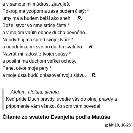
a v samote mi múdrosť zjavuješ.
Pokrop ma yzopom a zasa budem čistý; *
umy ma a budem belší ako sneh.
R.
Bože, stvor vo mne srdce čisté *
a v mojom vnútri obnov ducha pevného.
Neodvrhuj ma spred svojej tváre *
a neodnímaj mi svojho ducha svätého.
R.
Navráť mi radosť z tvojej spásy *
a posilni ma duchom veľkej ochoty.
Pane, otvor moje pery *
a moje ústa budú ohlasovať tvoju slávu.
R.
Aleluja, aleluja, aleluja.
Keď príde Duch pravdy, uvedie vás do plnej pravdy a
pripomenie vám všetko, čo som vám povedal.
Čítanie zo svätého Evanjelia podľa Matúša
Mt 10, 16
-23