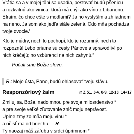
Vrátia sa a v mojej tôni sa usadia, pestovať budú pšenicu
a rozkvitnú ako vinica, ktorá má chýr ako víno z Libanonu.
Efraim, čo chce ešte s modlami? Ja ho vyslyším a zhliadnem
na neho. Ja som ako jedľa stále zelená. Odo mňa pochádza
tvoje ovocie.‘
Kto je múdry, nech to pochopí, kto je rozumný, nech to
rozpozná! Lebo priame sú cesty Pánove a spravodliví po
nich kráčajú; no vzbúrenci na nich zahynú.“
Počuli sme Božie slovo.
R.:
Moje ústa, Pane, budú ohlasovať tvoju slávu.
Responzóriový žalm
Ž 51, 3
-4. 8-9. 12-13. 14+17
Zmiluj sa, Bože, nado mnou pre svoje milosrdenstvo *
a pre svoje veľké zľutovanie znič moju neprávosť.
Úplne zmy zo mňa moju vinu *
a očisť ma od hriechu.
R.
Ty naozaj máš záľubu v srdci úprimnom *