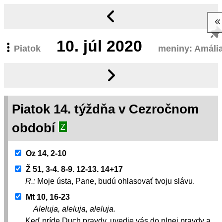
10.
júl 2020
Piatok
meniny: Amáli
Piatok 14. týždňa v Cezročnom
období
Z
Oz 14, 2-10
Ž 51, 3-4. 8-9. 12-13. 14+17
R.:
Moje ústa, Pane, budú ohlasovať tvoju slávu.
Mt 10, 16-23
Aleluja, aleluja, aleluja.
Keď príde Duch pravdy, uvedie vás do plnej pravdy a