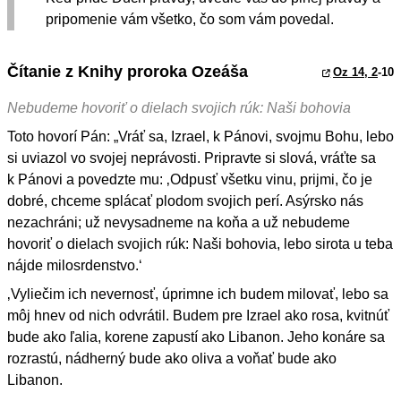
pripomenie vám všetko, čo som vám povedal.
Čítanie z Knihy proroka Ozeáša
Oz 14, 2
-10
Nebudeme hovoriť o dielach svojich rúk: Naši bohovia
Toto hovorí Pán: „Vráť sa, Izrael, k Pánovi, svojmu Bohu, lebo
si uviazol vo svojej neprávosti. Pripravte si slová, vráťte sa
k Pánovi a povedzte mu: ‚Odpusť všetku vinu, prijmi, čo je
dobré, chceme splácať plodom svojich perí. Asýrsko nás
nezachráni; už nevysadneme na koňa a už nebudeme
hovoriť o dielach svojich rúk: Naši bohovia, lebo sirota u teba
nájde milosrdenstvo.‘
‚Vyliečim ich nevernosť, úprimne ich budem milovať, lebo sa
môj hnev od nich odvrátil. Budem pre Izrael ako rosa, kvitnúť
bude ako ľalia, korene zapustí ako Libanon. Jeho konáre sa
rozrastú, nádherný bude ako oliva a voňať bude ako
Libanon.