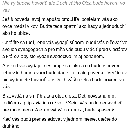
Nie vy budete hovoriť, ale Duch vášho Otca bude hovoriť vo
vás
Ježiš povedal svojim apoštolom: „Hľa, posielam vás ako
ovce medzi vlkov. Buďte teda opatrní ako hady a jednoduchí
ako holubice.
Chráňte sa ľudí, lebo vás vydajú súdom, budú vás bičovať vo
svojich synagógach a pre mňa vás budú vláčiť pred vladárov
a kráľov, aby ste vydali svedectvo im aj pohanom.
Ale keď vás vydajú, nestarajte sa, ako a čo budete hovoriť,
lebo v tú hodinu vám bude dané, čo máte povedať. Veď to už
nie vy budete hovoriť, ale Duch vášho Otca bude hovoriť vo
vás.
Brat vydá na smrť brata a otec dieťa. Deti povstanú proti
rodičom a pripravia ich o život. Všetci vás budú nenávidieť
pre moje meno. Ale kto vytrvá do konca, bude spasený.
Keď vás budú prenasledovať v jednom meste, utečte do
druhého.