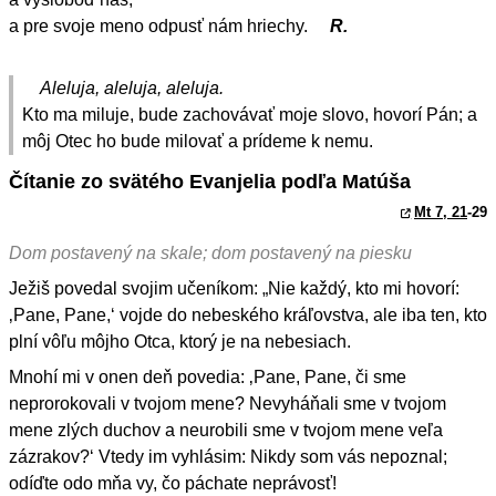
a pre svoje meno odpusť nám hriechy.
R.
Aleluja, aleluja, aleluja.
Kto ma miluje, bude zachovávať moje slovo, hovorí Pán; a
môj Otec ho bude milovať a prídeme k nemu.
Čítanie zo svätého Evanjelia podľa Matúša
Mt 7, 21
-29
Dom postavený na skale; dom postavený na piesku
Ježiš povedal svojim učeníkom: „Nie každý, kto mi hovorí:
‚Pane, Pane,‘ vojde do nebeského kráľovstva, ale iba ten, kto
plní vôľu môjho Otca, ktorý je na nebesiach.
Mnohí mi v onen deň povedia: ‚Pane, Pane, či sme
neprorokovali v tvojom mene? Nevyháňali sme v tvojom
mene zlých duchov a neurobili sme v tvojom mene veľa
zázrakov?‘ Vtedy im vyhlásim: Nikdy som vás nepoznal;
odíďte odo mňa vy, čo páchate neprávosť!