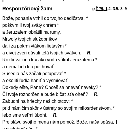
Responzóriový žalm
Ž 79, 1
-2. 3-5. 8. 9
Bože, pohania vtrhli do tvojho dedičstva, †
poškvrnili tvoj svätý chrám *
a Jeruzalem obrátili na rumy.
Mŕtvoly tvojich služobníkov
dali za pokrm vtákom lietavým *
a divej zveri dávali telá tvojich svätých.
R.
Rozlievali ich krv ako vodu vôkol Jeruzalema *
a nemal ich kto pochovať.
Susedia nás začali potupovať *
a okolití ľudia haniť a vysmievať.
Dokedy ešte, Pane? Chceš sa hnevať naveky? *
Či tvoje rozhorčenie bude blčať sťa oheň?
R.
Zabudni na hriechy našich otcov; †
príď nám čím skôr v ústrety so svojím milosrdenstvom, *
lebo sme veľmi úbohí.
R.
Pre slávu svojho mena nám pomôž, Bože, naša spása, †
a vysloboď nás; *