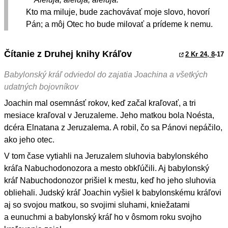
Kto ma miluje, bude zachovávať moje slovo, hovorí
Pán; a môj Otec ho bude milovať a prídeme k nemu.
Čítanie z Druhej knihy Kráľov
2 Kr 24, 8
-17
Babylonský kráľ odviedol do zajatia Joachina a všetkých
udatných bojovníkov
Joachin mal osemnásť rokov, keď začal kraľovať, a tri
mesiace kraľoval v Jeruzaleme. Jeho matkou bola Noésta,
dcéra Elnatana z Jeruzalema. A robil, čo sa Pánovi nepáčilo,
ako jeho otec.
V tom čase vytiahli na Jeruzalem sluhovia babylonského
kráľa Nabuchodonozora a mesto obkľúčili. Aj babylonský
kráľ Nabuchodonozor prišiel k mestu, keď ho jeho sluhovia
obliehali. Judský kráľ Joachin vyšiel k babylonskému kráľovi
aj so svojou matkou, so svojimi sluhami, kniežatami
a eunuchmi a babylonský kráľ ho v ôsmom roku svojho