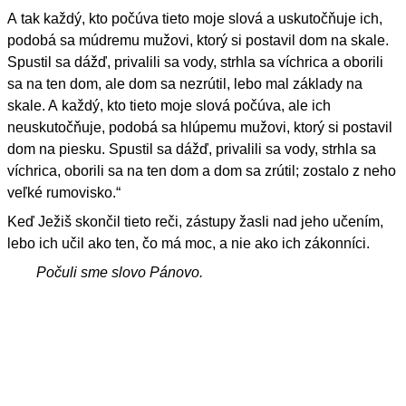
A tak každý, kto počúva tieto moje slová a uskutočňuje ich,
podobá sa múdremu mužovi, ktorý si postavil dom na skale.
Spustil sa dážď, privalili sa vody, strhla sa víchrica a oborili
sa na ten dom, ale dom sa nezrútil, lebo mal základy na
skale. A každý, kto tieto moje slová počúva, ale ich
neuskutočňuje, podobá sa hlúpemu mužovi, ktorý si postavil
dom na piesku. Spustil sa dážď, privalili sa vody, strhla sa
víchrica, oborili sa na ten dom a dom sa zrútil; zostalo z neho
veľké rumovisko.“
Keď Ježiš skončil tieto reči, zástupy žasli nad jeho učením,
lebo ich učil ako ten, čo má moc, a nie ako ich zákonníci.
Počuli sme slovo Pánovo.