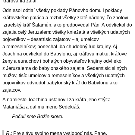
kraľovania zajal.
Odniesol odtiaľ všetky poklady Pánovho domu i poklady
kráľovského paláca a rozbil všetky zlaté nádoby, čo zhotovil
izraelský kráľ Šalamún, ako predpovedal Pán. A odvliekol do
zajatia celý Jeruzalem: všetky kniežatá a všetkých udatných
bojovníkov – desaťtisíc zajatcov – aj umelcov
a remeselníkov; ponechal iba chudobný ľud krajiny. Aj
Joachina odvliekol do Babylonu; aj kráľovu matku, kráľove
ženy a eunuchov i bohatých obyvateľov krajiny odvliekol
z Jeruzalema do babylonského zajatia. Sedemtisíc silných
mužov, tisíc umelcov a remeselníkov a všetkých udatných
bojovníkov odviedol babylonský kráľ do Babylonu ako
zajatcov.
A namiesto Joachina ustanovil za kráľa jeho strýca
Mataniáša a dal mu meno Sedekiáš.
Počuli sme Božie slovo.
R.:
Pre slávu svojho mena vysloboď nás, Pane.