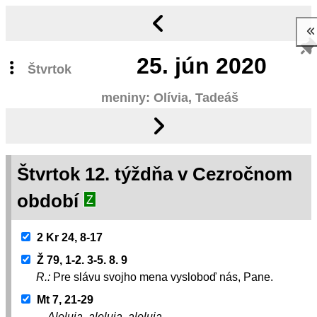
25.
jún 2020
Štvrtok
meniny: Olívia, Tadeáš
Štvrtok 12. týždňa v Cezročnom
období
Z
2 Kr 24, 8-17
Ž 79, 1-2. 3-5. 8. 9
R.:
Pre slávu svojho mena vysloboď nás, Pane.
Mt 7, 21-29
Aleluja, aleluja, aleluja.