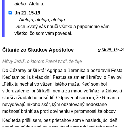
alebo
Aleluja.
Jn 21, 15-19
Aleluja, aleluja, aleluja.
Duch Svätý vás naučí všetko a pripomenie vám
všetko, čo som vám povedal.
Čítanie zo Skutkov Apoštolov
Sk 25, 13
b-21
Mŕtvy Ježiš, o ktorom Pavol tvrdí, že žije
Do Cézarey prišli kráľ Agrippa a Berenika a pozdravili Festa.
Keď tam boli už viac dní, Festus sa zmienil kráľovi o Pavlovi:
„Félix tu nechal vo väzení istého muža. Keď som bol
v Jeruzaleme, prišli kvôli nemu za mnou veľkňazi a židovskí
starší a žiadali ho odsúdiť. Odpovedal som im, že Rimania
nevydávajú nikoho skôr, kým obžalovaný nedostane
možnosť brániť sa proti obvineniu v prítomnosti žalobcov.
Keď teda prišli sem, bez prieťahov som v nasledujúci deň