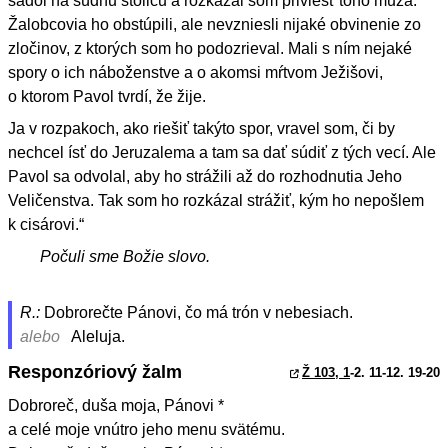
sadol na súdnu stolicu a rozkázal som priviesť toho muža.
Žalobcovia ho obstúpili, ale nevzniesli nijaké obvinenie zo
zločinov, z ktorých som ho podozrieval. Mali s ním nejaké
spory o ich náboženstve a o akomsi mŕtvom Ježišovi,
o ktorom Pavol tvrdí, že žije.
Ja v rozpakoch, ako riešiť takýto spor, vravel som, či by
nechcel ísť do Jeruzalema a tam sa dať súdiť z tých vecí. Ale
Pavol sa odvolal, aby ho strážili až do rozhodnutia Jeho
Veličenstva. Tak som ho rozkázal strážiť, kým ho nepošlem
k cisárovi.“
Počuli sme Božie slovo.
R.:
Dobrorečte Pánovi, čo má trón v nebesiach.
alebo
Aleluja.
Responzóriový žalm
Ž 103, 1
-2. 11-12. 19-20
Dobroreč, duša moja, Pánovi *
a celé moje vnútro jeho menu svätému.