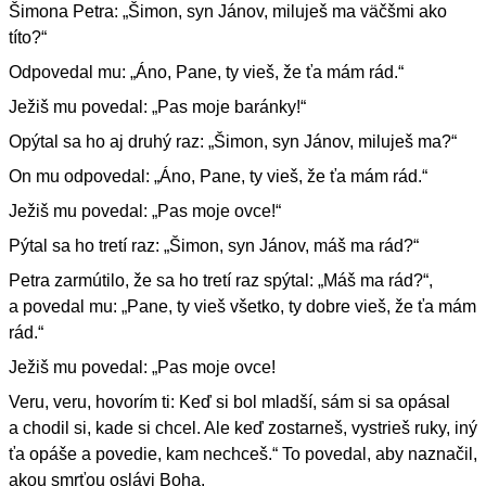
Šimona Petra: „Šimon, syn Jánov, miluješ ma väčšmi ako
títo?“
Odpovedal mu: „Áno, Pane, ty vieš, že ťa mám rád.“
Ježiš mu povedal: „Pas moje baránky!“
Opýtal sa ho aj druhý raz: „Šimon, syn Jánov, miluješ ma?“
On mu odpovedal: „Áno, Pane, ty vieš, že ťa mám rád.“
Ježiš mu povedal: „Pas moje ovce!“
Pýtal sa ho tretí raz: „Šimon, syn Jánov, máš ma rád?“
Petra zarmútilo, že sa ho tretí raz spýtal: „Máš ma rád?“,
a povedal mu: „Pane, ty vieš všetko, ty dobre vieš, že ťa mám
rád.“
Ježiš mu povedal: „Pas moje ovce!
Veru, veru, hovorím ti: Keď si bol mladší, sám si sa opásal
a chodil si, kade si chcel. Ale keď zostarneš, vystrieš ruky, iný
ťa opáše a povedie, kam nechceš.“ To povedal, aby naznačil,
akou smrťou oslávi Boha.