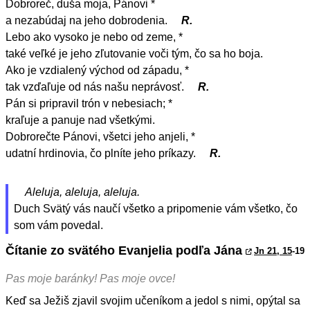
Dobroreč, duša moja, Pánovi *
a nezabúdaj na jeho dobrodenia.
R.
Lebo ako vysoko je nebo od zeme, *
také veľké je jeho zľutovanie voči tým, čo sa ho boja.
Ako je vzdialený východ od západu, *
tak vzďaľuje od nás našu neprávosť.
R.
Pán si pripravil trón v nebesiach; *
kraľuje a panuje nad všetkými.
Dobrorečte Pánovi, všetci jeho anjeli, *
udatní hrdinovia, čo plníte jeho príkazy.
R.
Aleluja, aleluja, aleluja.
Duch Svätý vás naučí všetko a pripomenie vám všetko, čo
som vám povedal.
Čítanie zo svätého Evanjelia podľa Jána
Jn 21, 15
-19
Pas moje baránky! Pas moje ovce!
Keď sa Ježiš zjavil svojim učeníkom a jedol s nimi, opýtal sa