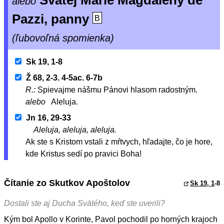
Svätej Márie Magdalény de’
alebo
Pazzi, panny
B
(ľubovoľná spomienka)
Sk 19, 1-8
Ž 68, 2-3. 4-5ac. 6-7b
R.:
Spievajme nášmu Pánovi hlasom radostným.
alebo
Aleluja.
Jn 16, 29-33
Aleluja, aleluja, aleluja.
Ak ste s Kristom vstali z mŕtvych, hľadajte, čo je hore,
kde Kristus sedí po pravici Boha!
Čítanie zo Skutkov Apoštolov
Sk 19, 1
-8
Dostali ste aj Ducha Svätého, keď ste uverili?
Kým bol Apollo v Korinte, Pavol pochodil po horných krajoch