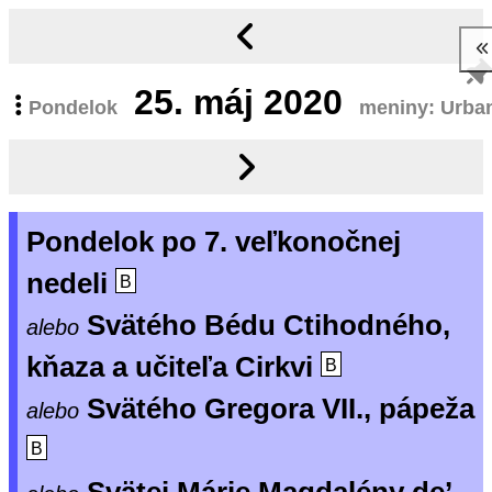
25.
máj 2020
Pondelok
meniny: Urba
Pondelok po 7. veľkonočnej
nedeli
B
Svätého Bédu Ctihodného,
alebo
kňaza a učiteľa Cirkvi
B
Svätého Gregora VII., pápeža
alebo
B