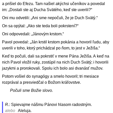
a prišiel do Efezu. Tam našiel akýchsi učeníkov a povedal
im: „Dostali ste aj Ducha Svätého, keď ste uverili?“
Oni mu odvetili: „Ani sme nepočuli, že je Duch Svätý.“
On sa opýtal: „Ako ste teda boli pokrstení?“
Oni odpovedali: „Jánovým krstom.“
Pavol povedal: „Ján krstil krstom pokánia a hovoril ľudu, aby
uverili v toho, ktorý prichádzal po ňom, to jest v Ježiša.“
Keď to počuli, dali sa pokrstiť v mene Pána Ježiša. A keď na
nich Pavol vložil ruky, zostúpil na nich Duch Svätý; i hovorili
jazykmi a prorokovali. Spolu ich bolo asi dvanásť mužov.
Potom vošiel do synagógy a smelo hovoril; tri mesiace
rozprával a presviedčal o Božom kráľovstve.
Počuli sme Božie slovo.
R.:
Spievajme nášmu Pánovi hlasom radostným.
alebo
Aleluja.