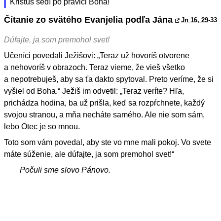
Kristus sedí po pravici Boha!
Čítanie zo svätého Evanjelia podľa Jána
Jn 16, 29
-33
Dúfajte, ja som premohol svet!
Učeníci povedali Ježišovi: „Teraz už hovoríš otvorene
a nehovoríš v obrazoch. Teraz vieme, že vieš všetko
a nepotrebuješ, aby sa ťa dakto spytoval. Preto veríme, že si
vyšiel od Boha.“ Ježiš im odvetil: „Teraz veríte? Hľa,
prichádza hodina, ba už prišla, keď sa rozpŕchnete, každý
svojou stranou, a mňa necháte samého. Ale nie som sám,
lebo Otec je so mnou.
Toto som vám povedal, aby ste vo mne mali pokoj. Vo svete
máte súženie, ale dúfajte, ja som premohol svet!“
Počuli sme slovo Pánovo.