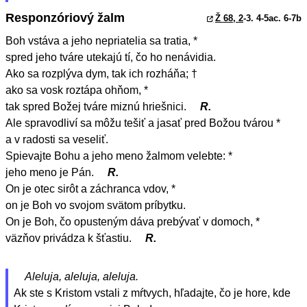
Responzóriový žalm
Ž 68, 2
-3. 4-5ac. 6-7b
Boh vstáva a jeho nepriatelia sa tratia, *
spred jeho tváre utekajú tí, čo ho nenávidia.
Ako sa rozplýva dym, tak ich rozháňa; †
ako sa vosk roztápa ohňom, *
tak spred Božej tváre miznú hriešnici.
R.
Ale spravodliví sa môžu tešiť a jasať pred Božou tvárou *
a v radosti sa veseliť.
Spievajte Bohu a jeho meno žalmom velebte: *
jeho meno je Pán.
R.
On je otec sirôt a záchranca vdov, *
on je Boh vo svojom svätom príbytku.
On je Boh, čo opusteným dáva prebývať v domoch, *
väzňov privádza k šťastiu.
R.
Aleluja, aleluja, aleluja.
Ak ste s Kristom vstali z mŕtvych, hľadajte, čo je hore, kde