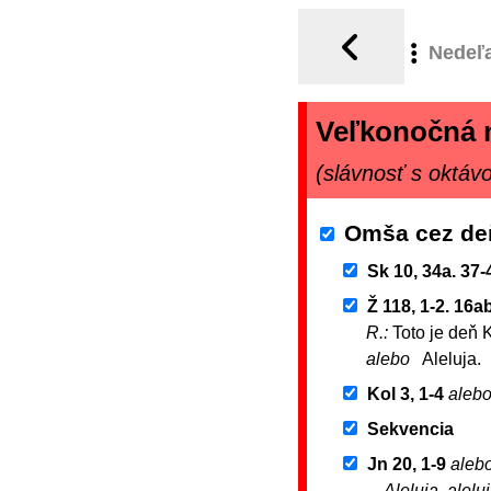
Nedeľ
Veľkonočná 
(slávnosť s oktáv
Omša cez de
Sk 10, 34a. 37-
Ž 118, 1-2. 16a
R.:
Toto je deň 
alebo
Aleluja.
Kol 3, 1-4
aleb
Sekvencia
Jn 20, 1-9
aleb
Aleluja, aleluj