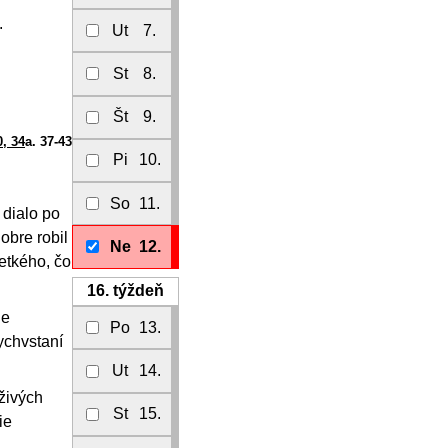
.
Ut
7.
St
8.
Št
9.
0, 34
a. 37-43
Pi
10.
So
11.
 dialo po
obre robil
Ne
12.
etkého, čo
16.
týždeň
ie
Po
13.
ychvstaní
Ut
14.
živých
St
15.
ie