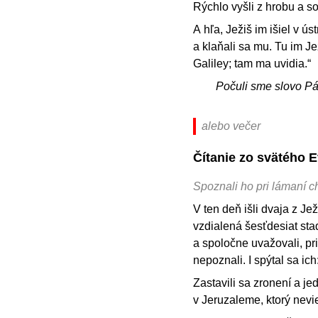
Rýchlo vyšli z hrobu a s
A hľa, Ježiš im išiel v ús
a klaňali sa mu. Tu im J
Galiley; tam ma uvidia.“
Počuli sme slovo P
alebo večer
Čítanie zo svätého 
Spoznali ho pri lámaní c
V ten deň išli dvaja z J
vzdialená šesťdesiat stad
a spoločne uvažovali, prib
nepoznali. I spýtal sa ic
Zastavili sa zronení a j
v Jeruzaleme, ktorý nevie