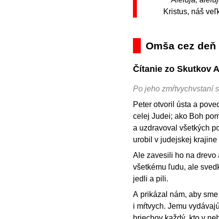
Kristus, náš ve
Omša cez deň
Čítanie zo Skutkov 
Po jeho zmŕtvychvstaní sm
Peter otvoril ústa a pove
celej Judei; ako Boh po
a uzdravoval všetkých p
urobil v judejskej krajine
Ale zavesili ho na drevo a
všetkému ľudu, ale svedk
jedli a pili.
A prikázal nám, aby sme 
i mŕtvych. Jemu vydávajú
hriechov každý, kto v neh