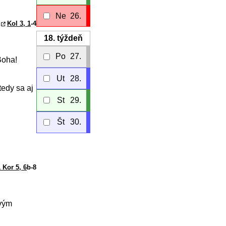
Ne
26.
Kol 3, 1
-4
18.
týždeň
Po
27.
 Boha!
Ut
28.
tedy sa aj
St
29.
Št
30.
 Kor 5, 6
b-8
ovým