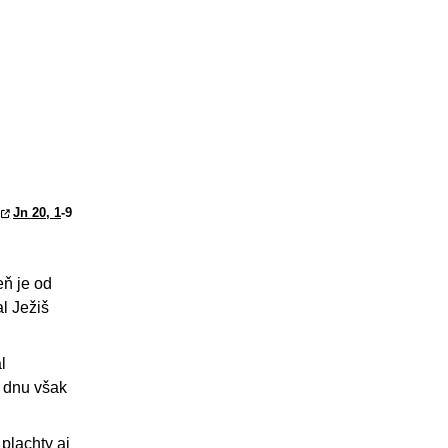
Jn 20, 1
-9
eň je od
l Ježiš
l
; dnu však
plachty aj