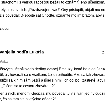
o strachom i s veľkou radosťou bežali to oznámiť jeho učeníkom.
trety a oslovil ich: „Pozdravujem vás!“ Ony pristúpili, objali mu n
ežiš povedal: „Nebojte sa! Choďte, oznámte mojim bratom, aby šl
ánovo.
Evanjelia podľa Lukáša
hleba
ežišových učeníkov do dediny zvanej Emauzy, ktorá bola od Jer
ií, a zhovárali sa o všetkom, čo sa prihodilo. Ako sa tak zhovára
lížil sa k nim sám Ježiš a išiel s nimi. Ich oči boli zastreté, aby
h: „O čom sa to cestou zhovárate?“
eden z nich, menom Kleopas, mu povedal: „Ty si vari jediný cudz
, čo sa tam stalo v týchto dňoch?“