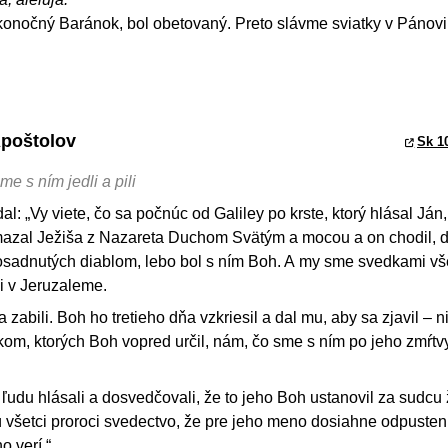
ľkonočný Baránok, bol obetovaný. Preto slávme sviatky v Pánovi
Apoštolov
Sk 1
e s ním jedli a pili
dal: „Vy viete, čo sa počnúc od Galiley po krste, ktorý hlásal Ján,
mazal Ježiša z Nazareta Duchom Svätým a mocou a on chodil, d
osadnutých diablom, lebo bol s ním Boh. A my sme svedkami vš
 i v Jeruzaleme.
 zabili. Boh ho tretieho dňa vzkriesil a dal mu, aby sa zjavil – n
om, ktorých Boh vopred určil, nám, čo sme s ním po jeho zmŕtv
ľudu hlásali a dosvedčovali, že to jeho Boh ustanovil za sudcu 
 všetci proroci svedectvo, že pre jeho meno dosiahne odpusten
o verí.“