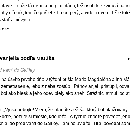
 hlave. Lenže tá nebola pri plachtách, lež osobitne zvinutá na i
uhý učeník, ten, čo prišiel k hrobu prvý, a videl i uveril. Ešte toti
stať z mŕtvych.
ánovo.
Evanjelia podľa Matúša
ed vami do Galiley
na úsvite prvého dňa v týždni prišla Mária Magdaléna a iná Már
 zemetrasenie, lebo z neba zostúpil Pánov anjel, pristúpil, odva
 bol ako blesk a jeho odev biely ako sneh. Strážnici strnuli od s
: „Vy sa nebojte! Viem, že hľadáte Ježiša, ktorý bol ukrižovaný. 
Poďte, pozrite si miesto, kde ležal. A rýchlo choďte povedať jeh
ch a ide pred vami do Galiley. Tam ho uvidíte.‘ Hľa, povedal som