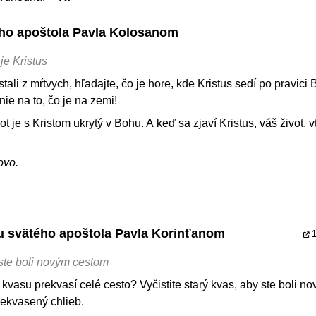
tého apoštola Pavla Kolosanom
je Kristus
stali z mŕtvych, hľadajte, čo je hore, kde Kristus sedí po pravici
 nie na to, čo je na zemi!
t je s Kristom ukrytý v Bohu. A keď sa zjaví Kristus, váš život, v
ovo.
stu svätého apoštola Pavla Korinťanom
1
 ste boli novým cestom
a kvasu prekvasí celé cesto? Vyčistite starý kvas, aby ste boli n
nekvasený chlieb.