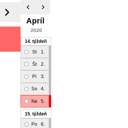
Apríl
2020
14.
týždeň
St
1.
Št
2.
Pi
3.
So
4.
Ne
5.
15.
týždeň
Po
6.