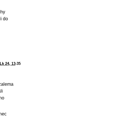
ohy
i do
Lk 24, 13
-35
uzalema
li
 ho
inec