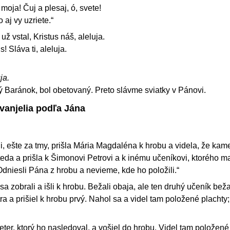
 moja! Čuj a plesaj, ó, svete!
 aj vy uzriete.“
ž vstal, Kristus náš, aleluja.
! Sláva ti, aleluja.
ja.
ý Baránok, bol obetovaný. Preto slávme sviatky v Pánovi.
vanjelia podľa Jána
, ešte za tmy, prišla Mária Magdaléna k hrobu a videla, že kam
eda a prišla k Šimonovi Petrovi a k inému učeníkovi, ktorého ma
Odniesli Pána z hrobu a nevieme, kde ho položili.“
sa zobrali a išli k hrobu. Bežali obaja, ale ten druhý učeník beža
ra a prišiel k hrobu prvý. Nahol sa a videl tam položené plachty
ter, ktorý ho nasledoval, a vošiel do hrobu. Videl tam položené 