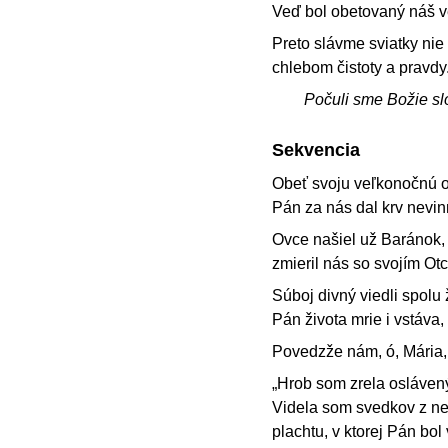
Veď bol obetovaný náš v
Preto slávme sviatky nie
chlebom čistoty a pravdy
Počuli sme Božie sl
Sekvencia
Obeť svoju veľkonočnú o
Pán za nás dal krv nevin
Ovce našiel už Baránok, 
zmieril nás so svojím Ot
Súboj divný viedli spolu ž
Pán života mrie i vstáva,
Povedzže nám, ó, Mária, 
„Hrob som zrela osláven
Videla som svedkov z ne
plachtu, v ktorej Pán bol 