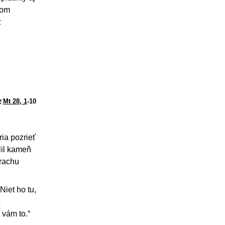
nom
ž
Mt 28, 1
-10
ia pozrieť
lil kameň
trachu
Niet ho tu,
o
 vám to.“