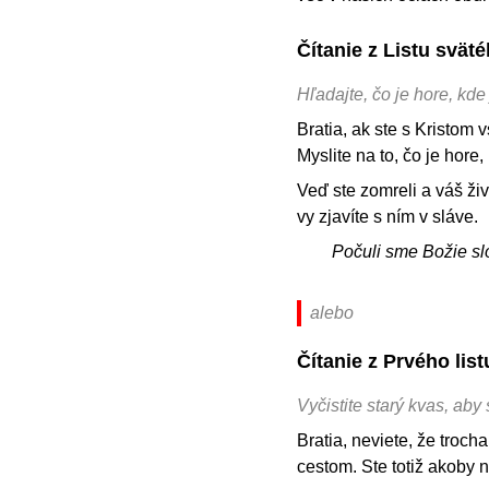
Čítanie z Listu svä
Hľadajte, čo je hore, kde 
Bratia, ak ste s Kristom v
Myslite na to, čo je hore,
Veď ste zomreli a váš živo
vy zjavíte s ním v sláve.
Počuli sme Božie sl
alebo
Čítanie z Prvého li
Vyčistite starý kvas, aby
Bratia, neviete, že troch
cestom. Ste totiž akoby 