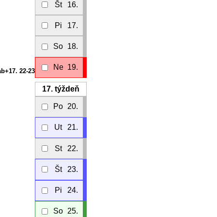
Št
16.
Pi
17.
So
18.
Ne
19.
ab+17. 22-23
17.
týždeň
Po
20.
Ut
21.
St
22.
Št
23.
Pi
24.
So
25.