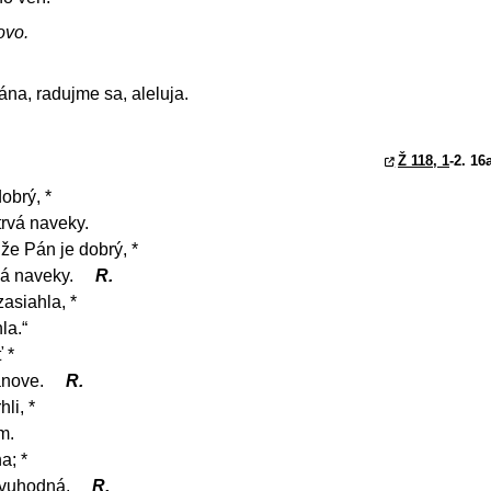
ovo.
ána, radujme sa, aleluja.
Ž 118, 1
-2. 16
obrý, *
trvá naveky.
 že Pán je dobrý, *
vá naveky.
R.
asiahla, *
la.“
 *
ánove.
R.
li, *
m.
a; *
ivuhodná.
R.