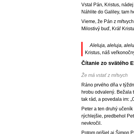
Vstal Pán, Kristus, nádej
Náhlite do Galiley, tam ho
Vieme, že Pán z mŕtvych u
Milostivý buď, Kráľ Kristus
Aleluja, aleluja, alelu
Kristus, náš veľkonočn
Čítanie zo svätého E
Že má vstať z mŕtvych
Ráno prvého dňa v týždni
hrobu odvalený. Bežala t
tak rád, a povedala im: „
Peter a ten druhý učeník 
rýchlejšie, predbehol Pet
nevkročil.
Potom prišiel aj Šimon Pe