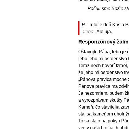
Počuli sme Božie sl
R.:
Toto je deň Krista P
alebo
Aleluja.
Responzóriový žalm
Oslavujte Pána, lebo je d
lebo jeho milosrdenstvo 
Teraz nech hovorí Izrael,
že jeho milosrdenstvo tr
„Pánova pravica mocne z
Pánova pravica ma zdvih
Ja nezomriem, budem žiť
a vyrozprávam skutky P
Kameň, čo stavitelia zavrh
stal sa kameňom uholný
To sa stalo na pokyn Pán
vec v našich očiach obd