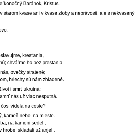
eľkonočný Baránok, Kristus.
 v starom kvase ani v kvase zloby a neprávosti, ale s nekvasen
.
ovo.
slavujme, kresťania,
nú; chváľme ho bez prestania.
nás, ovečky stratené;
com, hriechy sú nám zhladené.
ivot i smrť ukrutná;
 smrť nás už viac nesputná.
čos’ videla na ceste?
ý, kameň nebol na mieste.
ba, na kameni sedeli;
v hrobe, skladali už anjeli.