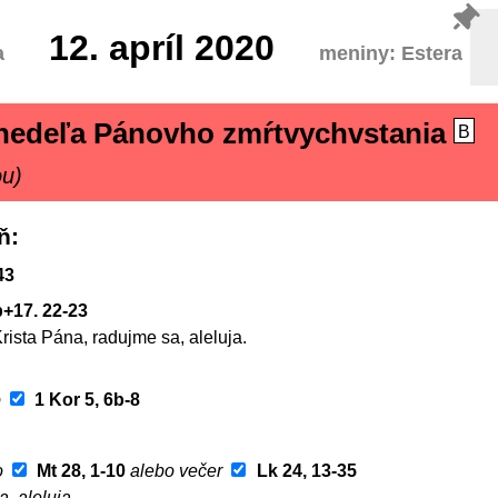
12.
apríl 2020
a
meniny: Estera
nedeľa Pánovho zmŕtvychvstania
B
ou)
ň
43
b+17. 22-23
Krista Pána, radujme sa, aleluja.
o
1 Kor 5, 6b-8
o
Mt 28, 1-10
alebo večer
Lk 24, 13-35
a, aleluja.