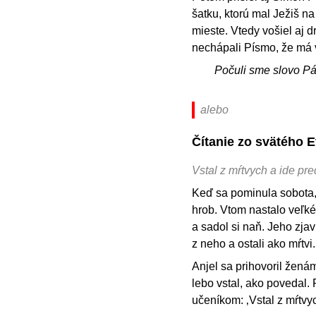
šatku, ktorú mal Ježiš na
mieste. Vtedy vošiel aj dr
nechápali Písmo, že má v
Počuli sme slovo P
alebo
Čítanie zo svätého 
Vstal z mŕtvych a ide pr
Keď sa pominula sobota, 
hrob. Vtom nastalo veľké
a sadol si naň. Jeho zjav
z neho a ostali ako mŕtvi.
Anjel sa prihovoril ženám
lebo vstal, ako povedal. 
učeníkom: ‚Vstal z mŕtvy