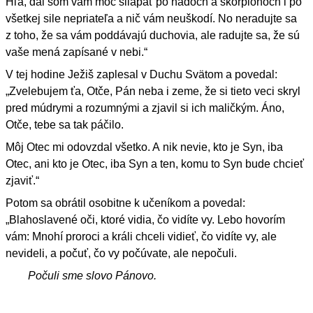
Hľa, dal som vám moc šliapať po hadoch a škorpiónoch i po
všetkej sile nepriateľa a nič vám neuškodí. No neradujte sa
z toho, že sa vám poddávajú duchovia, ale radujte sa, že sú
vaše mená zapísané v nebi.“
V tej hodine Ježiš zaplesal v Duchu Svätom a povedal:
„Zvelebujem ťa, Otče, Pán neba i zeme, že si tieto veci skryl
pred múdrymi a rozumnými a zjavil si ich maličkým. Áno,
Otče, tebe sa tak páčilo.
Môj Otec mi odovzdal všetko. A nik nevie, kto je Syn, iba
Otec, ani kto je Otec, iba Syn a ten, komu to Syn bude chcieť
zjaviť.“
Potom sa obrátil osobitne k učeníkom a povedal:
„Blahoslavené oči, ktoré vidia, čo vidíte vy. Lebo hovorím
vám: Mnohí proroci a králi chceli vidieť, čo vidíte vy, ale
nevideli, a počuť, čo vy počúvate, ale nepočuli.
Počuli sme slovo Pánovo.