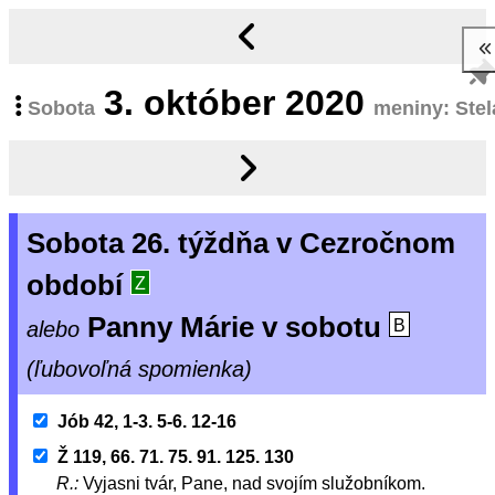
3.
október 2020
Sobota
meniny: Stel
Sobota 26. týždňa v Cezročnom
období
Z
Panny Márie v sobotu
alebo
B
(ľubovoľná spomienka)
Jób 42, 1-3. 5-6. 12-16
Ž 119, 66. 71. 75. 91. 125. 130
R.:
Vyjasni tvár, Pane, nad svojím služobníkom.