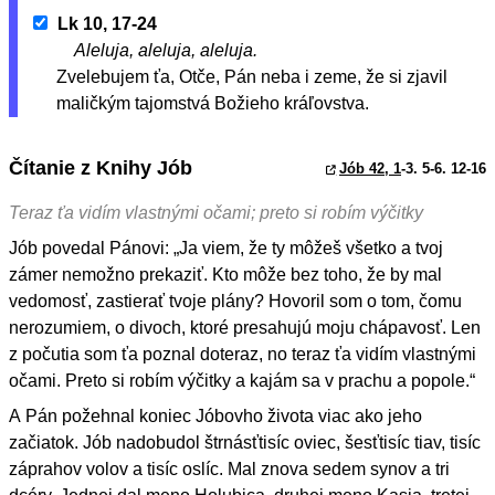
Lk 10, 17-24
Aleluja, aleluja, aleluja.
Zvelebujem ťa, Otče, Pán neba i zeme, že si zjavil
maličkým tajomstvá Božieho kráľovstva.
Čítanie z Knihy Jób
Jób 42, 1
-3. 5-6. 12-16
Teraz ťa vidím vlastnými očami; preto si robím výčitky
Jób povedal Pánovi: „Ja viem, že ty môžeš všetko a tvoj
zámer nemožno prekaziť. Kto môže bez toho, že by mal
vedomosť, zastierať tvoje plány? Hovoril som o tom, čomu
nerozumiem, o divoch, ktoré presahujú moju chápavosť. Len
z počutia som ťa poznal doteraz, no teraz ťa vidím vlastnými
očami. Preto si robím výčitky a kajám sa v prachu a popole.“
A Pán požehnal koniec Jóbovho života viac ako jeho
začiatok. Jób nadobudol štrnásťtisíc oviec, šesťtisíc tiav, tisíc
záprahov volov a tisíc oslíc. Mal znova sedem synov a tri