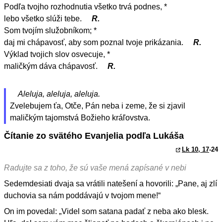
Podľa tvojho rozhodnutia všetko trvá podnes, *
lebo všetko slúži tebe.
R.
Som tvojím služobníkom; *
daj mi chápavosť, aby som poznal tvoje prikázania.
R.
Výklad tvojich slov osvecuje, *
maličkým dáva chápavosť.
R.
Aleluja, aleluja, aleluja.
Zvelebujem ťa, Otče, Pán neba i zeme, že si zjavil
maličkým tajomstvá Božieho kráľovstva.
Čítanie zo svätého Evanjelia podľa Lukáša
Lk 10, 17
-24
Radujte sa z toho, že sú vaše mená zapísané v nebi
Sedemdesiati dvaja sa vrátili natešení a hovorili: „Pane, aj zlí
duchovia sa nám poddávajú v tvojom mene!“
On im povedal: „Videl som satana padať z neba ako blesk.