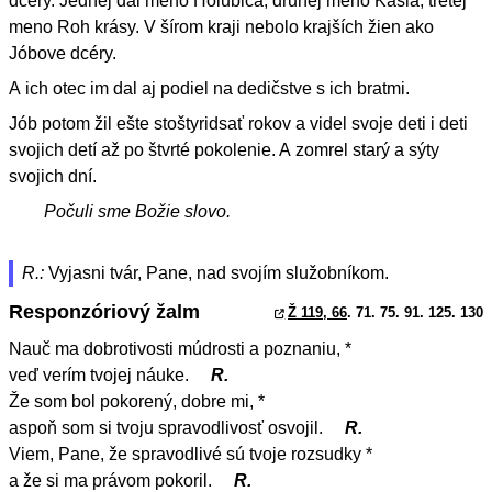
dcéry. Jednej dal meno Holubica, druhej meno Kasia, tretej
meno Roh krásy. V šírom kraji nebolo krajších žien ako
Jóbove dcéry.
A ich otec im dal aj podiel na dedičstve s ich bratmi.
Jób potom žil ešte stoštyridsať rokov a videl svoje deti i deti
svojich detí až po štvrté pokolenie. A zomrel starý a sýty
svojich dní.
Počuli sme Božie slovo.
R.:
Vyjasni tvár, Pane, nad svojím služobníkom.
Responzóriový žalm
Ž 119, 66
. 71. 75. 91. 125. 130
Nauč ma dobrotivosti múdrosti a poznaniu, *
veď verím tvojej náuke.
R.
Že som bol pokorený, dobre mi, *
aspoň som si tvoju spravodlivosť osvojil.
R.
Viem, Pane, že spravodlivé sú tvoje rozsudky *
a že si ma právom pokoril.
R.