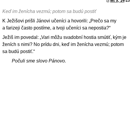
Mt 9, 14
-15
Keď im ženícha vezmú; potom sa budú postiť
K Ježišovi prišli Jánovi učeníci a hovorili: „Prečo sa my
a farizeji často postíme, a tvoji učeníci sa nepostia?“
Ježiš im povedal: „Vari môžu svadobní hostia smútiť, kým je
ženích s nimi? No prídu dni, keď im ženícha vezmú; potom
sa budú postiť.“
Počuli sme slovo Pánovo.