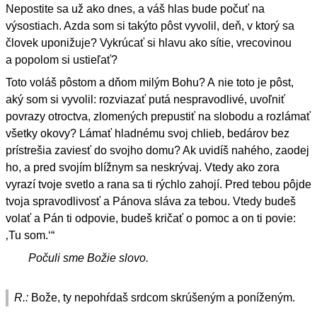
Nepostite sa už ako dnes, a váš hlas bude počuť na
výsostiach. Azda som si takýto pôst vyvolil, deň, v ktorý sa
človek uponižuje? Vykrúcať si hlavu ako sítie, vrecovinou
a popolom si ustieľať?
Toto voláš pôstom a dňom milým Bohu? A nie toto je pôst,
aký som si vyvolil: rozviazať putá nespravodlivé, uvoľniť
povrazy otroctva, zlomených prepustiť na slobodu a rozlámať
všetky okovy? Lámať hladnému svoj chlieb, bedárov bez
prístrešia zaviesť do svojho domu? Ak uvidíš nahého, zaodej
ho, a pred svojím blížnym sa neskrývaj. Vtedy ako zora
vyrazí tvoje svetlo a rana sa ti rýchlo zahojí. Pred tebou pôjde
tvoja spravodlivosť a Pánova sláva za tebou. Vtedy budeš
volať a Pán ti odpovie, budeš kričať o pomoc a on ti povie:
‚Tu som.‘“
Počuli sme Božie slovo.
R.:
Bože, ty nepohŕdaš srdcom skrúšeným a poníženým.