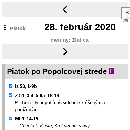
28.
február 2020
Piatok
meniny: Zlatica
Piatok po Popolcovej strede
F
Iz 58, 1-9b
Ž 51, 3-4. 5-6a. 18-19
R.:
Bože, ty nepohŕdaš srdcom skrúšeným a
poníženým.
Mt 9, 14-15
Chvála ti, Kriste, Kráľ večnej slávy.