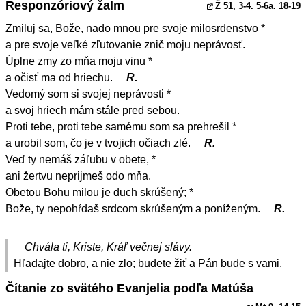
Responzóriový žalm
Ž 51, 3
-4. 5-6a. 18-19
Zmiluj sa, Bože, nado mnou pre svoje milosrdenstvo *
a pre svoje veľké zľutovanie znič moju neprávosť.
Úplne zmy zo mňa moju vinu *
a očisť ma od hriechu.
R.
Vedomý som si svojej neprávosti *
a svoj hriech mám stále pred sebou.
Proti tebe, proti tebe samému som sa prehrešil *
a urobil som, čo je v tvojich očiach zlé.
R.
Veď ty nemáš záľubu v obete, *
ani žertvu neprijmeš odo mňa.
Obetou Bohu milou je duch skrúšený; *
Bože, ty nepohŕdaš srdcom skrúšeným a poníženým.
R.
Chvála ti, Kriste, Kráľ večnej slávy.
Hľadajte dobro, a nie zlo; budete žiť a Pán bude s vami.
Čítanie zo svätého Evanjelia podľa Matúša