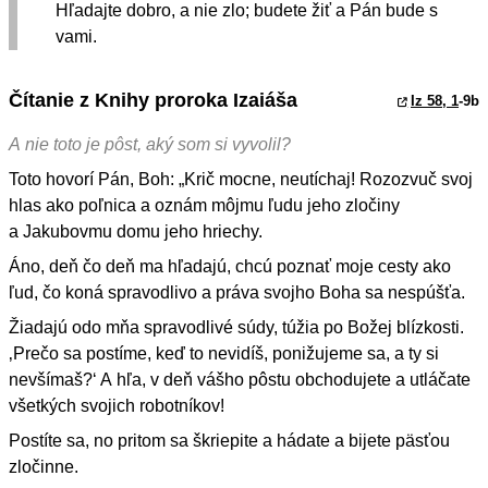
Hľadajte dobro, a nie zlo; budete žiť a Pán bude s
vami.
Čítanie z Knihy proroka Izaiáša
Iz 58, 1
-9b
A nie toto je pôst, aký som si vyvolil?
Toto hovorí Pán, Boh: „Krič mocne, neutíchaj! Rozozvuč svoj
hlas ako poľnica a oznám môjmu ľudu jeho zločiny
a Jakubovmu domu jeho hriechy.
Áno, deň čo deň ma hľadajú, chcú poznať moje cesty ako
ľud, čo koná spravodlivo a práva svojho Boha sa nespúšťa.
Žiadajú odo mňa spravodlivé súdy, túžia po Božej blízkosti.
‚Prečo sa postíme, keď to nevidíš, ponižujeme sa, a ty si
nevšímaš?‘ A hľa, v deň vášho pôstu obchodujete a utláčate
všetkých svojich robotníkov!
Postíte sa, no pritom sa škriepite a hádate a bijete päsťou
zločinne.