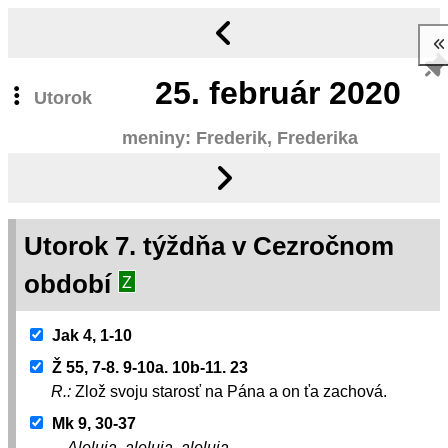
25.
február 2020
Utorok
meniny: Frederik, Frederika
Utorok 7. týždňa v Cezročnom
období
Z
Jak 4, 1-10
Ž 55, 7-8. 9-10a. 10b-11. 23
R.:
Zlož svoju starosť na Pána a on ťa zachová.
Mk 9, 30-37
Aleluja, aleluja, aleluja.