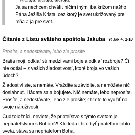
Ja sa nechcem chváliť ničím iným, iba krížom nášho
Pána Ježiša Krista, cez ktorý je svet ukrižovaný pre
mňa a ja pre svet.
Čítanie z Listu svätého apoštola Jakuba
Jak 4, 1
-10
Prosíte, a nedostávate, lebo zle prosíte
Bratia moji, odkiaľ sú medzi vami boje a odkiaľ rozbroje? Či
nie odtiaľ – z vašich žiadostivostí, ktoré broja vo vašich
údoch?
Žiadostiví ste, a nemáte. Vraždíte a závidíte, a nemôžete nič
dosiahnuť. Hádate sa a bojujete. Nič nemáte, lebo neprosíte.
Prosíte, a nedostávate, lebo zle prosíte; chcete to využiť na
svoje náruživosti.
Cudzoložníci, neviete, že priateľstvo s týmto svetom je
nepriateľstvom s Bohom?! Kto teda chce byť priateľom tohto
sveta, stáva sa nepriateľom Boha.