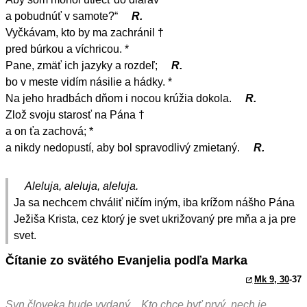
a pobudnúť v samote?“
R.
Vyčkávam, kto by ma zachránil †
pred búrkou a víchricou. *
Pane, zmäť ich jazyky a rozdeľ;
R.
bo v meste vidím násilie a hádky. *
Na jeho hradbách dňom i nocou krúžia dokola.
R.
Zlož svoju starosť na Pána †
a on ťa zachová; *
a nikdy nedopustí, aby bol spravodlivý zmietaný.
R.
Aleluja, aleluja, aleluja.
Ja sa nechcem chváliť ničím iným, iba krížom nášho Pána
Ježiša Krista, cez ktorý je svet ukrižovaný pre mňa a ja pre
svet.
Čítanie zo svätého Evanjelia podľa Marka
Mk 9, 30
-37
Syn človeka bude vydaný... Kto chce byť prvý, nech je