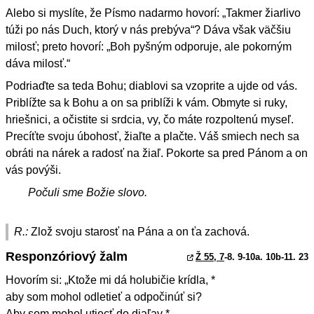
Alebo si myslíte, že Písmo nadarmo hovorí: „Takmer žiarlivo
túži po nás Duch, ktorý v nás prebýva“? Dáva však väčšiu
milosť; preto hovorí: „Boh pyšným odporuje, ale pokorným
dáva milosť.“
Podriaďte sa teda Bohu; diablovi sa vzoprite a ujde od vás.
Priblížte sa k Bohu a on sa priblíži k vám. Obmyte si ruky,
hriešnici, a očistite si srdcia, vy, čo máte rozpoltenú myseľ.
Precíťte svoju úbohosť, žiaľte a plačte. Váš smiech nech sa
obráti na nárek a radosť na žiaľ. Pokorte sa pred Pánom a on
vás povýši.
Počuli sme Božie slovo.
R.:
Zlož svoju starosť na Pána a on ťa zachová.
Responzóriový žalm
Ž 55, 7
-8. 9-10a. 10b-11. 23
Hovorím si: „Ktože mi dá holubičie krídla, *
aby som mohol odletieť a odpočinúť si?
Aby som mohol utiecť do diaľav *