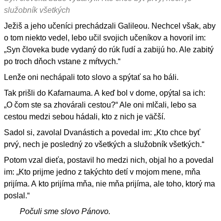
služobník všetkých
Ježiš a jeho učeníci prechádzali Galileou. Nechcel však, aby
o tom niekto vedel, lebo učil svojich učeníkov a hovoril im:
„Syn človeka bude vydaný do rúk ľudí a zabijú ho. Ale zabitý
po troch dňoch vstane z mŕtvych.“
Lenže oni nechápali toto slovo a spýtať sa ho báli.
Tak prišli do Kafarnauma. A keď bol v dome, opýtal sa ich:
„O čom ste sa zhovárali cestou?“ Ale oni mlčali, lebo sa
cestou medzi sebou hádali, kto z nich je väčší.
Sadol si, zavolal Dvanástich a povedal im: „Kto chce byť
prvý, nech je posledný zo všetkých a služobník všetkých.“
Potom vzal dieťa, postavil ho medzi nich, objal ho a povedal
im: „Kto prijme jedno z takýchto detí v mojom mene, mňa
prijíma. A kto prijíma mňa, nie mňa prijíma, ale toho, ktorý ma
poslal.“
Počuli sme slovo Pánovo.