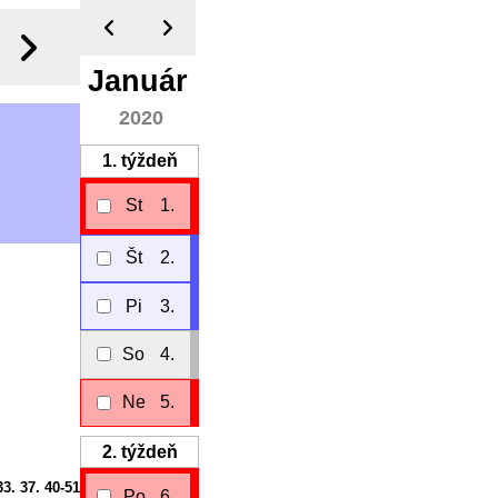
Január
2020
1.
týždeň
St
1.
Št
2.
Pi
3.
So
4.
Ne
5.
2.
týždeň
33. 37. 40-51
Po
6.