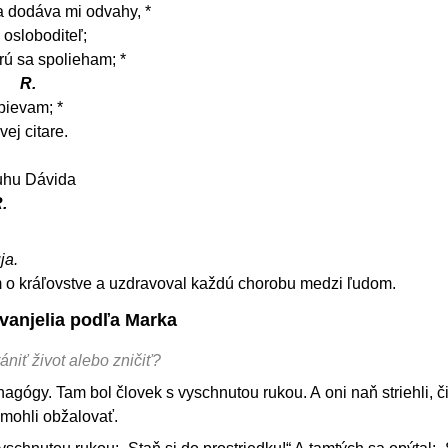
a dodáva mi odvahy, *
 osloboditeľ;
orú sa spolieham; *
.
R.
pievam; *
ej citare.
luhu Dávida
.
ja.
m o kráľovstve a uzdravoval každú chorobu medzi ľudom.
Evanjelia podľa Marka
niť život alebo zničiť?
agógy. Tam bol človek s vyschnutou rukou. A oni naň striehli, č
 mohli obžalovať.