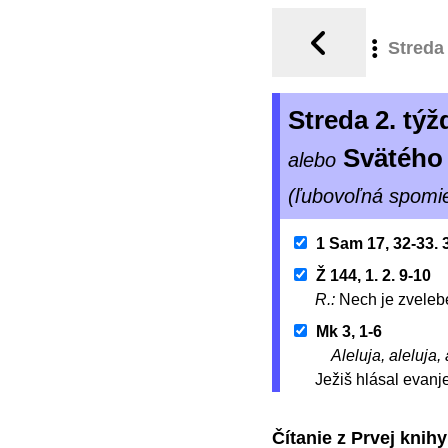
Streda
Streda 2. t
Svätého
alebo
(ľubovoľná spomi
1 Sam 17, 32-33. 
Ž 144, 1. 2. 9-10
R.:
Nech je zveleb
Mk 3, 1-6
Aleluja, aleluja, 
Ježiš hlásal evanj
Čítanie z Prvej knih