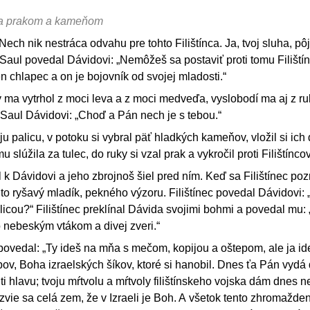
nca prakom a kameňom
Nech nik nestráca odvahu pre tohto Filištínca. Ja, tvoj sluha, p
Saul povedal Dávidovi: „Nemôžeš sa postaviť proti tomu Filiští
en chlapec a on je bojovník od svojej mladosti.“
rý ma vytrhol z moci leva a z moci medveďa, vyslobodí ma aj z ru
l Saul Dávidovi: „Choď a Pán nech je s tebou.“
ju palicu, v potoku si vybral päť hladkých kameňov, vložil si ich
u slúžila za tulec, do ruky si vzal prak a vykročil proti Filištíncov
il k Dávidovi a jeho zbrojnoš šiel pred ním. Keď sa Filištínec pozr
 to ryšavý mladík, pekného výzoru. Filištínec povedal Dávidovi:
licou?“ Filištínec preklínal Dávida svojimi bohmi a povedal mu:
 nebeským vtákom a divej zveri.“
dpovedal: „Ty ideš na mňa s mečom, kopijou a oštepom, ale ja id
v, Boha izraelských šíkov, ktoré si hanobil. Dnes ťa Pán vydá
 ti hlavu; tvoju mŕtvolu a mŕtvoly filištínskeho vojska dám dnes
zvie sa celá zem, že v Izraeli je Boh. A všetok tento zhromažde