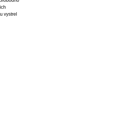
 „Slobodno
ich
u vystrel