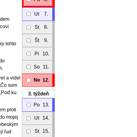
Ut
7.
ôjdem
ncovi
St
8.
Št
9.
ky tohto
Pi
10.
 do
So
11.
i.
el a videl
Ne
12.
 „Čo som
 „Poď ku
3.
týždeň
Po
13.
em proti
 do mojej
Ut
14.
 nebeským
St
15.
ný ľud