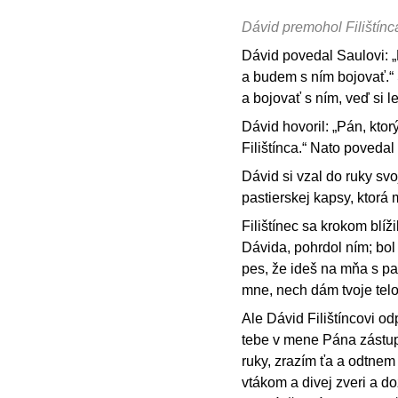
Dávid premohol Filiští
Dávid povedal Saulovi: „
a budem s ním bojovať.“ 
a bojovať s ním, veď si l
Dávid hovoril: „Pán, kto
Filištínca.“ Nato poveda
Dávid si vzal do ruky svo
pastierskej kapsy, ktorá m
Filištínec sa krokom blíž
Dávida, pohrdol ním; bol
pes, že ideš na mňa s pa
mne, nech dám tvoje telo
Ale Dávid Filištíncovi o
tebe v mene Pána zástupo
ruky, zrazím ťa a odtnem
vtákom a divej zveri a do