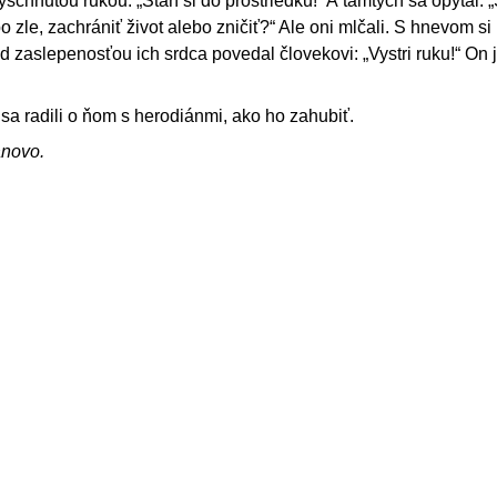
yschnutou rukou: „Staň si do prostriedku!“ A tamtých sa opýtal:
o zle, zachrániť život alebo zničiť?“ Ale oni mlčali. S hnevom si 
 zaslepenosťou ich srdca povedal človekovi: „Vystri ruku!“ On j
 sa radili o ňom s herodiánmi, ako ho zahubiť.
ánovo.