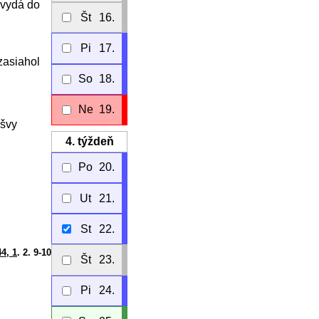
 vydá do
Št
16.
Pi
17.
zasiahol
So
18.
Ne
19.
ošvy
4.
týždeň
Po
20.
Ut
21.
St
22.
4, 1
. 2. 9-10
Št
23.
Pi
24.