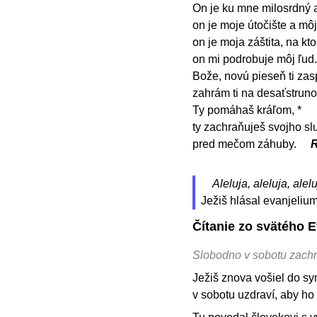
On je ku mne milosrdný 
on je moje útočište a môj
on je moja záštita, na kt
on mi podrobuje môj ľud
Bože, novú pieseň ti zas
zahrám ti na desaťstrunov
Ty pomáhaš kráľom, *
ty zachraňuješ svojho s
pred mečom záhuby.
R
Aleluja, aleluja, alelu
Ježiš hlásal evanjeliu
Čítanie zo svätého 
Slobodno v sobotu zachrá
Ježiš znova vošiel do syn
v sobotu uzdraví, aby ho