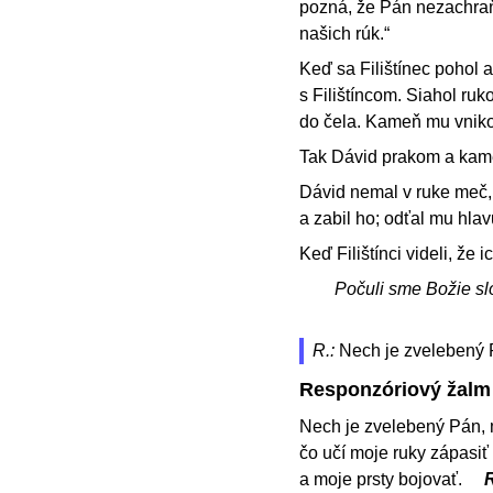
pozná, že Pán nezachraň
našich rúk.“
Keď sa Filištínec pohol a
s Filištíncom. Siahol ruk
do čela. Kameň mu vniko
Tak Dávid prakom a kameň
Dávid nemal v ruke meč, p
a zabil ho; odťal mu hlav
Keď Filištínci videli, že i
Počuli sme Božie sl
R.:
Nech je zvelebený 
Responzóriový žalm
Nech je zvelebený Pán, 
čo učí moje ruky zápasiť 
a moje prsty bojovať.
R