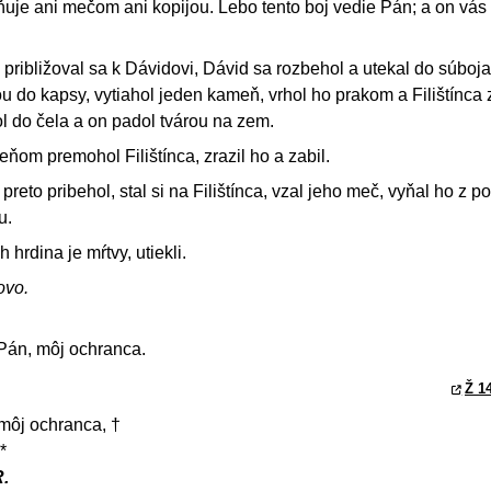
uje ani mečom ani kopijou. Lebo tento boj vedie Pán; a on vás
 približoval sa k Dávidovi, Dávid sa rozbehol a utekal do súboja
ou do kapsy, vytiahol jeden kameň, vrhol ho prakom a Filištínca 
l do čela a on padol tvárou na zem.
om premohol Filištínca, zrazil ho a zabil.
reto pribehol, stal si na Filištínca, vzal jeho meč, vyňal ho z p
u.
ch hrdina je mŕtvy, utiekli.
ovo.
Pán, môj ochranca.
Ž 14
môj ochranca, †
*
.