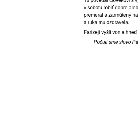
Tu povedal človekovi s v
v sobotu robiť dobre aleb
premeral a zarmútený nad
a ruka mu ozdravela.
Farizeji vyšli von a hneď
Počuli sme slovo P