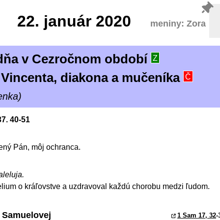
22.
január 2020
meniny: Zora
ýždňa v Cezročnom období
Z
 Vincenta, diakona a mučeníka
Č
enka)
37. 40-51
ený Pán, môj ochranca.
aleluja.
elium o kráľovstve a uzdravoval každú chorobu medzi ľudom.
y Samuelovej
1 Sam 17, 32
-