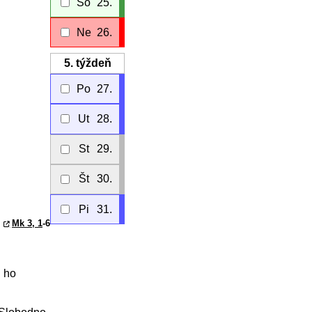
So
25.
Ne
26.
5.
týždeň
Po
27.
Ut
28.
St
29.
Št
30.
Pi
31.
Mk 3, 1
-6
i ho