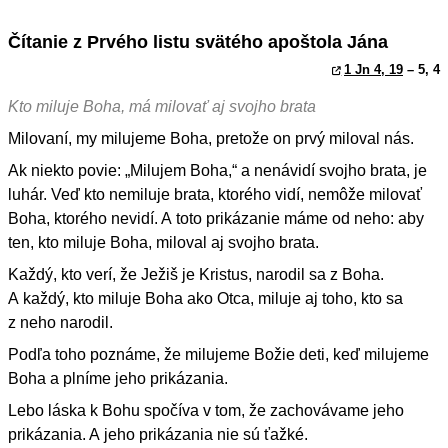
Čítanie z Prvého listu svätého apoštola Jána
1 Jn 4, 19
– 5, 4
Kto miluje Boha, má milovať aj svojho brata
Milovaní, my milujeme Boha, pretože on prvý miloval nás.
Ak niekto povie: „Milujem Boha,“ a nenávidí svojho brata, je
luhár. Veď kto nemiluje brata, ktorého vidí, nemôže milovať
Boha, ktorého nevidí. A toto prikázanie máme od neho: aby
ten, kto miluje Boha, miloval aj svojho brata.
Každý, kto verí, že Ježiš je Kristus, narodil sa z Boha.
A každý, kto miluje Boha ako Otca, miluje aj toho, kto sa
z neho narodil.
Podľa toho poznáme, že milujeme Božie deti, keď milujeme
Boha a plníme jeho prikázania.
Lebo láska k Bohu spočíva v tom, že zachovávame jeho
prikázania. A jeho prikázania nie sú ťažké.