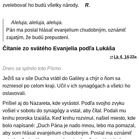
zvelebovať ho budú všetky národy.
R.
Aleluja, aleluja, aleluja.
Pán ma poslal hlásať evanjelium chudobným, oznámiť
zajatým, že budú prepustení.
Čítanie zo svätého Evanjelia podľa Lukáša
Lk 4, 14
-22a
Dnes sa splnilo toto Písmo
Ježiš sa v sile Ducha vrátil do Galiley a chýr o ňom sa
rozniesol po celom kraji. Učil v ich synagógach a všetci ho
oslavovali.
Prišiel aj do Nazareta, kde vyrástol. Podľa svojho zvyku
vošiel v sobotu do synagógy a vstal, aby čítal. Podali mu
knihu proroka Izaiáša. Keď knihu rozvinul, našiel miesto, kde
bolo napísané: „Duch Pána je nado mnou, lebo ma pomazal,
aby som hlásal evanjelium chudobným. Poslal ma oznámiť