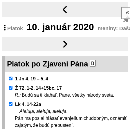
10.
január 2020
Piatok
meniny: Daš
Piatok po Zjavení Pána
B
1 Jn 4, 19 – 5, 4
Ž 72, 1-2. 14+15bc. 17
R.:
Budú sa ti klaňať, Pane, všetky národy sveta.
Lk 4, 14-22a
Aleluja, aleluja, aleluja.
Pán ma poslal hlásať evanjelium chudobným, oznámiť
zajatým, že budú prepustení.