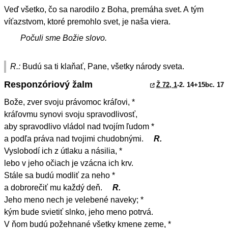
Veď všetko, čo sa narodilo z Boha, premáha svet. A tým
víťazstvom, ktoré premohlo svet, je naša viera.
Počuli sme Božie slovo.
R.:
Budú sa ti klaňať, Pane, všetky národy sveta.
Responzóriový žalm
Ž 72, 1
-2. 14+15bc. 17
Bože, zver svoju právomoc kráľovi, *
kráľovmu synovi svoju spravodlivosť,
aby spravodlivo vládol nad tvojím ľudom *
a podľa práva nad tvojimi chudobnými.
R.
Vyslobodí ich z útlaku a násilia, *
lebo v jeho očiach je vzácna ich krv.
Stále sa budú modliť za neho *
a dobrorečiť mu každý deň.
R.
Jeho meno nech je velebené naveky; *
kým bude svietiť slnko, jeho meno potrvá.
V ňom budú požehnané všetky kmene zeme, *