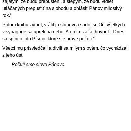
zajatým, že budú prepustení, a slepým, že budú vidieť;
utláčaných prepustiť na slobodu a ohlásiť Pánov milostivý
rok.“
Potom knihu zvinul, vrátil ju sluhovi a sadol si. Oči všetkých
v synagóge sa upreli na neho. A on im začal hovoriť: „Dnes
sa splnilo toto Písmo, ktoré ste práve počuli.“
Všetci mu prisviedčali a divili sa milým slovám, čo vychádzali
z jeho úst.
Počuli sme slovo Pánovo.