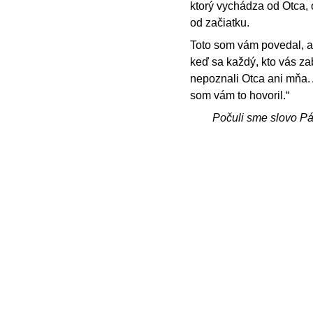
ktorý vychádza od Otca, 
od začiatku.
Toto som vám povedal, a
keď sa každý, kto vás zab
nepoznali Otca ani mňa. 
som vám to hovoril.“
Počuli sme slovo P