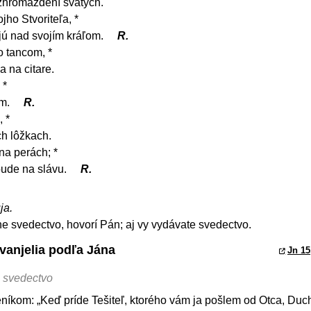
 zhromaždení svätých.
jho Stvoriteľa, *
jú nad svojím kráľom.
R.
 tancom, *
 na citare.
 *
om.
R.
, *
ch lôžkach.
a perách; *
bude na slávu.
R.
ja.
 svedectvo, hovorí Pán; aj vy vydávate svedectvo.
vanjelia podľa Jána
Jn 15
 svedectvo
níkom: „Keď príde Tešiteľ, ktorého vám ja pošlem od Otca, Duc