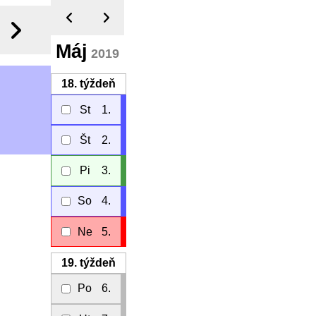
Máj
2019
18.
týždeň
St
1.
Št
2.
Pi
3.
So
4.
Ne
5.
19.
týždeň
Po
6.