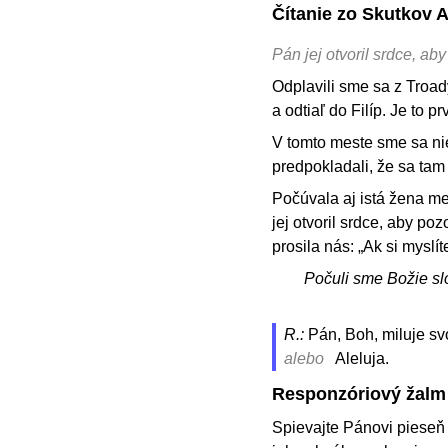
Čítanie zo Skutkov 
Pán jej otvoril srdce, ab
Odplavili sme sa z Troa
a odtiaľ do Filíp. Je to 
V tomto meste sme sa nie
predpokladali, že sa tam 
Počúvala aj istá žena me
jej otvoril srdce, aby po
prosila nás: „Ak si myslí
Počuli sme Božie sl
R.:
Pán, Boh, miluje svo
alebo
Aleluja.
Responzóriový žalm
Spievajte Pánovi pieseň 