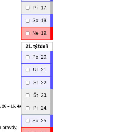
Pi
17.
So
18.
Ne
19.
21.
týždeň
Po
20.
Ut
21.
St
22.
Št
23.
, 26
– 16, 4a
Pi
24.
So
25.
h pravdy,