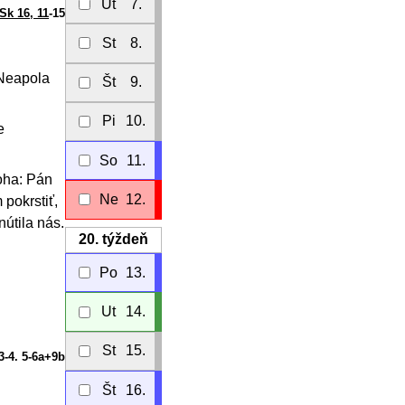
Ut
7.
Sk 16, 11
-15
St
8.
 Neapola
Št
9.
Pi
10.
e
So
11.
Boha: Pán
Ne
12.
 pokrstiť,
nútila nás.
20.
týždeň
Po
13.
Ut
14.
St
15.
 3-4. 5-6a+9b
Št
16.