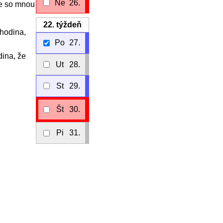
Ne
26.
te so mnou
22.
týždeň
 hodina,
Po
27.
dina, že
Ut
28.
St
29.
Št
30.
Pi
31.