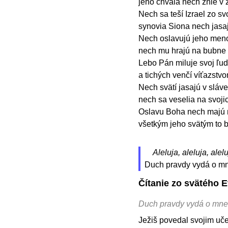
jeho chvála nech znie v
Nech sa teší Izrael zo svo
synovia Siona nech jasa
Nech oslavujú jeho meno
nech mu hrajú na bubne a
Lebo Pán miluje svoj ľud
a tichých venčí víťazstv
Nech svätí jasajú v sláve
nech sa veselia na svoji
Oslavu Boha nech majú n
všetkým jeho svätým to 
Aleluja, aleluja, alelu
Duch pravdy vydá o mne
Čítanie zo svätého E
Duch pravdy vydá o mne
Ježiš povedal svojim uče