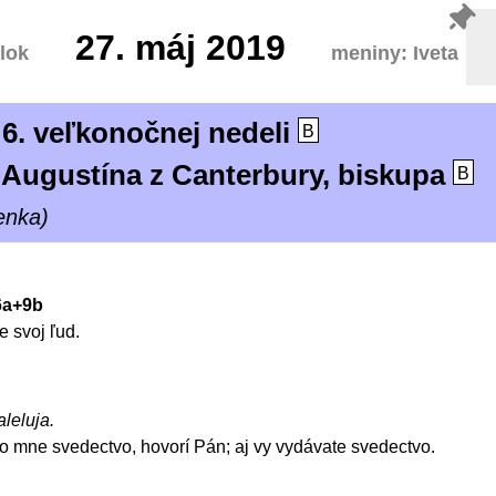
27.
máj 2019
lok
meniny: Iveta
6. veľkonočnej nedeli
B
 Augustína z Canterbury, biskupa
B
enka)
-6a+9b
e svoj ľud.
aleluja.
o mne svedectvo, hovorí Pán; aj vy vydávate svedectvo.