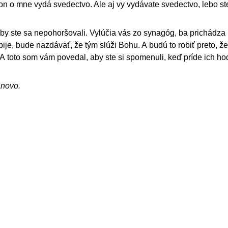
on o mne vydá svedectvo. Ale aj vy vydávate svedectvo, lebo s
by ste sa nepohoršovali. Vylúčia vás zo synagóg, ba prichádza
ije, bude nazdávať, že tým slúži Bohu. A budú to robiť preto, že
A toto som vám povedal, aby ste si spomenuli, keď príde ich ho
ánovo.