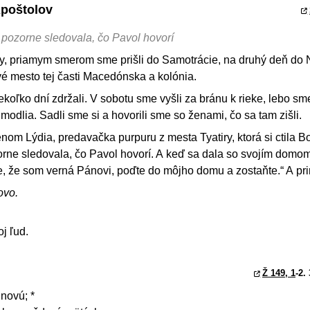
Apoštolov
y pozorne sledovala, čo Pavol hovorí
dy, priamym smerom sme prišli do Samotrácie, na druhý deň do
prvé mesto tej časti Macedónska a kolónia.
koľko dní zdržali. V sobotu sme vyšli za bránu k rieke, lebo sm
modlia. Sadli sme si a hovorili sme so ženami, čo sa tam zišli.
nom Lýdia, predavačka purpuru z mesta Tyatiry, ktorá si ctila 
zorne sledovala, čo Pavol hovorí. A keď sa dala so svojím domom
te, že som verná Pánovi, poďte do môjho domu a zostaňte.“ A pri
ovo.
j ľud.
Ž 149, 1
-2.
novú; *