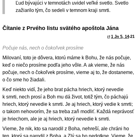
Ľud bývajúci v temnotách uvidel veľké svetlo. Svetlo
zažiarilo tým, čo sedeli v temnom kraji smrti.
Čítanie z Prvého listu svätého apoštola Jána
1 Jn 5, 14
-21
Počuje nás, nech o čokoľvek prosíme
Milovaní, toto je dôvera, ktorú máme k Bohu, že nás počuje,
keď o niečo prosíme podľa jeho vôle. A ak vieme, že nás
počuje, nech o čokoľvek prosíme, vieme aj to, že dostaneme,
o čo sme ho žiadali.
Keď niekto vidí, že jeho brat pácha hriech, ktorý nevedie
k smrti, nech prosí a Boh mu dá život, totiž tým, čo páchajú
hriech, ktorý nevedie k smrti. Je aj hriech, ktorý vedie k smrti;
o takom nehovorím, že sa treba zaň modliť. Každá neprávosť
je hriechom, ale je aj hriech, ktorý nevedie k smrti.
Vieme, že nik, kto sa narodil z Boha, nehreší, ale chráni ho
ten, ktorý sa narodil z Boha, a Zlý sa ho nedotkne. Vieme, že