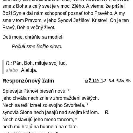
sme z Boha a celý svet je v moci Zlého. A vieme, že prišiel
Boží Syn a dal nám schopnosť poznať toho Pravého. A my
sme v tom Pravom, v jeho Synovi Ježišovi Kristovi. On je ten
Pravý, Boh a večný život.
Deti moje, chráňte sa modiel!
Počuli sme Božie slovo.
R.:
Pán, Boh, miluje svoj ľud.
alebo
Aleluja.
Responzóriový žalm
Ž 149, 1
-2. 3-4. 5-6a+9b
Spievajte Pánovi pieseň novú; *
jeho chvála nech znie v zhromaždení svätých.
Nech sa teší Izrael zo svojho Stvoriteľa, *
synovia Siona nech jasajú nad svojím kráľom.
R.
Nech oslavujú jeho meno tancom, *
nech mu hrajú na bubne a na citare.