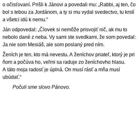
o očisťovaní. Prišli k Jánovi a povedali mu: „Rabbi, aj ten, čo
bol s tebou za Jordánom, a ty si mu vydal svedectvo, tu krstí
a všetci idú k nemu.“
Ján odpovedal: „Človek si nemôže prisvojiť nič, ak mu to
nebolo dané z neba. Vy sami ste svedkami, že som povedal:
Ja nie som Mesiáš, ale som poslaný pred ním.
Ženích je ten, kto má nevestu. A ženíchov priateľ, ktorý je pri
ňom a počúva ho, veľmi sa raduje zo ženíchovho hlasu.
A táto moja radosť je úplná. On musí rásť a mňa musí
ubúdať.“
Počuli sme slovo Pánovo.