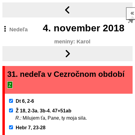
4.
november 2018
Nedeľa
meniny: Karol
31. nedeľa v Cezročnom období
Z
Dt 6, 2-6
Ž 18, 2-3a. 3b-4. 47+51ab
R.:
Milujem ťa, Pane, ty moja sila.
Hebr 7, 23-28