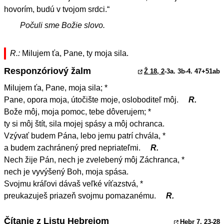
hovorím, budú v tvojom srdci.“
Počuli sme Božie slovo.
R.:
Milujem ťa, Pane, ty moja sila.
Responzóriový žalm
Ž 18, 2
-3a. 3b-4. 47+51ab
Milujem ťa, Pane, moja sila; *
Pane, opora moja, útočište moje, osloboditeľ môj.
R.
Bože môj, moja pomoc, tebe dôverujem; *
ty si môj štít, sila mojej spásy a môj ochranca.
Vzývať budem Pána, lebo jemu patrí chvála, *
a budem zachránený pred nepriateľmi.
R.
Nech žije Pán, nech je zvelebený môj Záchranca, *
nech je vyvýšený Boh, moja spása.
Svojmu kráľovi dávaš veľké víťazstvá, *
preukazuješ priazeň svojmu pomazanému.
R.
Čítanie z Listu Hebrejom
Hebr 7, 23
-28