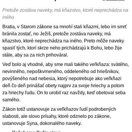
Pretože zostáva naveky, má kňazstvo, ktoré neprechádza na
iného
Bratia, v Starom zákone sa mnohí stali kňazmi, lebo im smrť
bránila zostať, no Ježiš, pretože zostáva naveky, má
kňazstvo, ktoré neprechádza na iného. Preto môže naveky
spasiť tých, ktorí skrze neho prichádzajú k Bohu, lebo žije
stále, aby sa za nich prihováral.
Veď bolo aj vhodné, aby sme mali takého veľkňaza: svätého,
nevinného, nepoškvrneného, oddeleného od hriešnikov,
povýšeného nad nebesia, ktorý nepotrebuje ako veľkňazi
deň čo deň prinášať obety najprv za svoje hriechy a potom
za hriechy ľudu. On to urobil raz navždy, keď obetoval seba
samého.
Zákon totiž ustanovuje za veľkňazov ľudí podrobených
slabosti, ale slovo prísahy, ktoré odznelo po zákone,
ustanovuje Syna, dokonalého naveky.