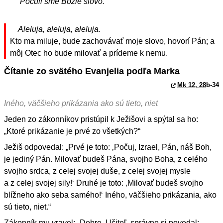
Počuli sme Božie slovo.
Aleluja, aleluja, aleluja.
Kto ma miluje, bude zachovávať moje slovo, hovorí Pán; a
môj Otec ho bude milovať a prídeme k nemu.
Čítanie zo svätého Evanjelia podľa Marka
Mk 12, 28
b-34
Iného, väčšieho prikázania ako sú tieto, niet
Jeden zo zákonníkov pristúpil k Ježišovi a spýtal sa ho:
„Ktoré prikázanie je prvé zo všetkých?“
Ježiš odpovedal: „Prvé je toto: ‚Počuj, Izrael, Pán, náš Boh,
je jediný Pán. Milovať budeš Pána, svojho Boha, z celého
svojho srdca, z celej svojej duše, z celej svojej mysle
a z celej svojej sily!‘ Druhé je toto: ‚Milovať budeš svojho
blížneho ako seba samého!‘ Iného, väčšieho prikázania, ako
sú tieto, niet.“
Zákonník mu vravel: „Dobre, Učiteľ, správne si povedal: