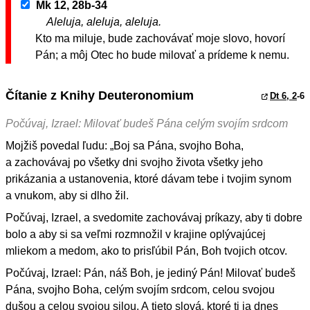
Mk 12, 28b-34
Aleluja, aleluja, aleluja.
Kto ma miluje, bude zachovávať moje slovo, hovorí
Pán; a môj Otec ho bude milovať a prídeme k nemu.
Čítanie z Knihy Deuteronomium
Dt 6, 2
-6
Počúvaj, Izrael: Milovať budeš Pána celým svojím srdcom
Mojžiš povedal ľudu: „Boj sa Pána, svojho Boha,
a zachovávaj po všetky dni svojho života všetky jeho
prikázania a ustanovenia, ktoré dávam tebe i tvojim synom
a vnukom, aby si dlho žil.
Počúvaj, Izrael, a svedomite zachovávaj príkazy, aby ti dobre
bolo a aby si sa veľmi rozmnožil v krajine oplývajúcej
mliekom a medom, ako to prisľúbil Pán, Boh tvojich otcov.
Počúvaj, Izrael: Pán, náš Boh, je jediný Pán! Milovať budeš
Pána, svojho Boha, celým svojím srdcom, celou svojou
dušou a celou svojou silou. A tieto slová, ktoré ti ja dnes