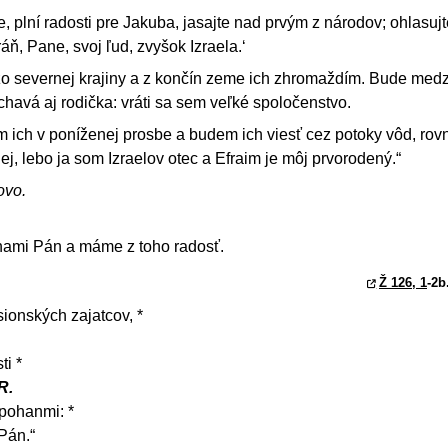
e, plní radosti pre Jakuba, jasajte nad prvým z národov; ohlasujt
ráň, Pane, svoj ľud, zvyšok Izraela.‘
zo severnej krajiny a z končín zeme ich zhromaždím. Bude medz
chavá aj rodička: vráti sa sem veľké spoločenstvo.
 ich v poníženej prosbe a budem ich viesť cez potoky vôd, rov
j, lebo ja som Izraelov otec a Efraim je môj prvorodený.“
ovo.
 nami Pán a máme z toho radosť.
Ž 126, 1
-2b
ionských zajatcov, *
ti *
R.
 pohanmi: *
 Pán.“