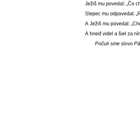
Ježiš mu povedal: „Čo ch
Slepec mu odpovedal: „R
A Ježiš mu povedal: „Choď
A hneď videl a šiel za ní
Počuli sme slovo P