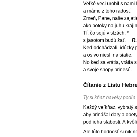
Veľké veci urobil s nami
a máme z toho radosť.
Zmeň, Pane, naše zajati
ako potoky na juhu krajin
Tí, čo sejú v slzách, *
s jasotom budú žať.
R.
Keď odchádzali, idúcky p
a osivo niesli na siatie.
No keď sa vrátia, vrátia 
a svoje snopy prinesú.
Čítanie z Listu Hebr
Ty si kňaz naveky podľ
Každý veľkňaz, vybratý s
aby prinášal dary a obet
podlieha slabosti. A kvôl
Ale túto hodnosť si nik 