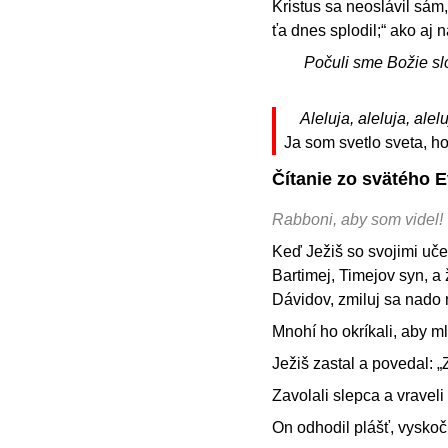
Kristus sa neoslávil sám,
ťa dnes splodil;“ ako aj
Počuli sme Božie sl
Aleluja, aleluja, alelu
Ja som svetlo sveta, ho
Čítanie zo svätého 
Rabboni, aby som videl!
Keď Ježiš so svojimi uče
Bartimej, Timejov syn, a 
Dávidov, zmiluj sa nado
Mnohí ho okríkali, aby ml
Ježiš zastal a povedal: „
Zavolali slepca a vraveli
On odhodil plášť, vyskočil