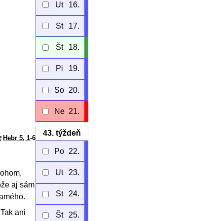
Ut
16.
St
17.
Št
18.
Pi
19.
So
20.
Ne
21.
43.
týždeň
Hebr 5, 1
-6
Po
22.
Ut
23.
 Bohom,
ože aj sám
St
24.
 samého.
 Tak ani
Št
25.