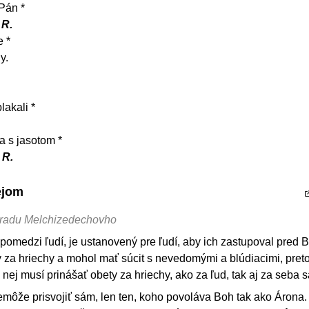
 Pán *
R.
e *
y.
lakali *
sa s jasotom *
R.
ejom
a radu Melchizedechovho
pomedzi ľudí, je ustanovený pre ľudí, aby ich zastupoval pred
y za hriechy a mohol mať súcit s nevedomými a blúdiacimi, pret
i nej musí prinášať obety za hriechy, ako za ľud, tak aj za seba
nemôže prisvojiť sám, len ten, koho povoláva Boh tak ako Árona.