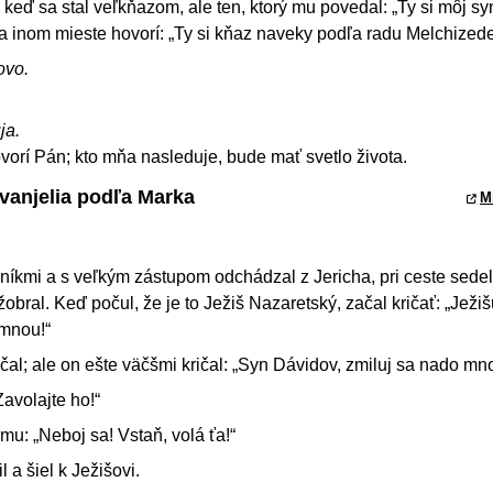
 keď sa stal veľkňazom, ale ten, ktorý mu povedal: „Ty si môj sy
 na inom mieste hovorí: „Ty si kňaz naveky podľa radu Melchized
ovo.
ja.
vorí Pán; kto mňa nasleduje, bude mať svetlo života.
Evanjelia podľa Marka
M
níkmi a s veľkým zástupom odchádzal z Jericha, pri ceste sedel
žobral. Keď počul, že je to Ježiš Nazaretský, začal kričať: „Ježiš
 mnou!“
čal; ale on ešte väčšmi kričal: „Syn Dávidov, zmiluj sa nado mn
Zavolajte ho!“
 mu: „Neboj sa! Vstaň, volá ťa!“
 a šiel k Ježišovi.