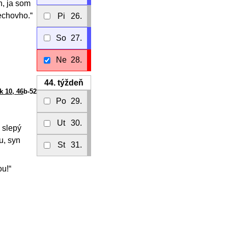
n, ja som
echovho.“
Pi
26.
So
27.
Ne
28.
44.
týždeň
k 10, 46
b-52
Po
29.
Ut
30.
 slepý
u, syn
St
31.
ou!“