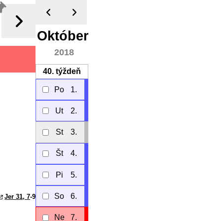
Október
2018
40.
týždeň
Po
1.
Ut
2.
St
3.
Št
4.
Pi
5.
So
6.
Jer 31, 7
-9
Ne
7.