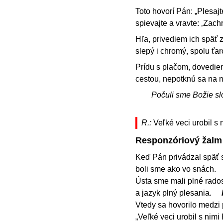
Toto hovorí Pán: „Plesajt
spievajte a vravte: ‚Zach
Hľa, privediem ich späť 
slepý i chromý, spolu ťar
Prídu s plačom, dovediem
cestou, nepotknú sa na ne
Počuli sme Božie sl
R.:
Veľké veci urobil s
Responzóriový žalm
Keď Pán privádzal späť s
boli sme ako vo snách.
Ústa sme mali plné rados
a jazyk plný plesania.
Vtedy sa hovorilo medzi
„Veľké veci urobil s nimi