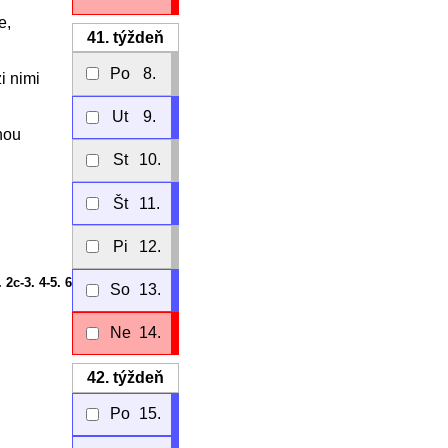
e,
41.
týždeň
Po
8.
i nimi
Ut
9.
nou
St
10.
Št
11.
Pi
12.
. 2c-3. 4-5. 6
So
13.
Ne
14.
42.
týždeň
Po
15.