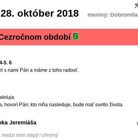
28.
október 2018
meniny: Dobromila
v Cezročnom období
Z
4-5. 6
bil s nami Pán a máme z toho radosť.
aleluja.
a, hovorí Pán; kto mňa nasleduje, bude mať svetlo života.
roka Jeremiáša
 medzi nimi slepý i chromý