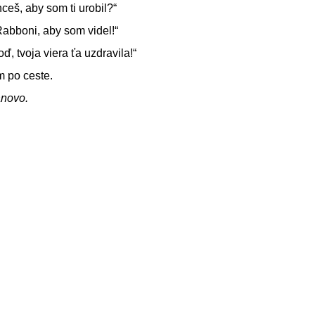
ceš, aby som ti urobil?“
abboni, aby som videl!“
, tvoja viera ťa uzdravila!“
m po ceste.
ánovo.