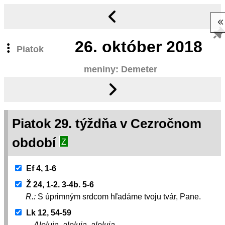
26.
október 2018
Piatok
meniny: Demeter
Piatok 29. týždňa v Cezročnom
období
Z
Ef 4, 1-6
Ž 24, 1-2. 3-4b. 5-6
R.:
S úprimným srdcom hľadáme tvoju tvár, Pane.
Lk 12, 54-59
Aleluja, aleluja, aleluja.