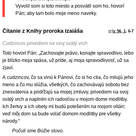
Vyvolil som si toto miesto a posvätil som ho, hovorí
Pán; aby tam bolo moje meno naveky.
Čítanie z Knihy proroka Izaiáša
Iz 56, 1
. 6-7
Cudzincov privediem na svoj svätý vrch
Toto hovorí Pán: „Zachovajte právo, konajte spravodlivo, lebo
je blízko moja spása, už príde, aj moja spravodlivosť, už sa
zjaví.
A cudzincov, čo sa vinú k Pánovi, čo si ho ctia, čo milujú jeho
meno a čo mu slúžia, všetkých, čo zachovávajú sobotu bez
znesvätenia a pridŕžajú sa mojej zmluvy, privediem na svoj
svätý vrch a naplním ich radosťou v mojom dome modlitby.
Ich žertvy a ich obety mi budú potešením na mojom oltári;
veď môj dom sa bude volať domom modlitby pre všetky
národy.“
Počuli sme Božie slovo.