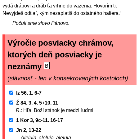
vydá drábovi a dráb ťa vrhne do väzenia. Hovorím ti:
Nevyjdeš odtiaľ, kým nezaplatíš do ostatného haliera.“
Počuli sme slovo Pánovo.
Výročie posviacky chrámov,
ktorých deň posviacky je
neznámy
B
(slávnosť - len v konsekrovaných kostoloch)
Iz 56, 1. 6-7
Ž 84, 3. 4. 5+10. 11
R.:
Hľa, Boží stánok je medzi ľuďmi!
1 Kor 3, 9c-11. 16-17
Jn 2, 13-22
Aleluja, aleluja, aleluja.