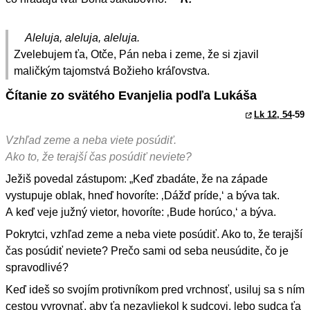
Aleluja, aleluja, aleluja.
Zvelebujem ťa, Otče, Pán neba i zeme, že si zjavil
maličkým tajomstvá Božieho kráľovstva.
Čítanie zo svätého Evanjelia podľa Lukáša
Lk 12, 54
-59
Vzhľad zeme a neba viete posúdiť.
Ako to, že terajší čas posúdiť neviete?
Ježiš povedal zástupom: „Keď zbadáte, že na západe
vystupuje oblak, hneď hovoríte: ‚Dážď príde,‘ a býva tak.
A keď veje južný vietor, hovoríte: ‚Bude horúco,‘ a býva.
Pokrytci, vzhľad zeme a neba viete posúdiť. Ako to, že terajší
čas posúdiť neviete? Prečo sami od seba neusúdite, čo je
spravodlivé?
Keď ideš so svojím protivníkom pred vrchnosť, usiluj sa s ním
cestou vyrovnať, aby ťa nezavliekol k sudcovi, lebo sudca ťa