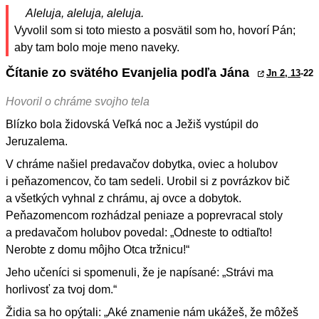
Aleluja, aleluja, aleluja.
Vyvolil som si toto miesto a posvätil som ho, hovorí Pán;
aby tam bolo moje meno naveky.
Čítanie zo svätého Evanjelia podľa Jána
Jn 2, 13
-22
Hovoril o chráme svojho tela
Blízko bola židovská Veľká noc a Ježiš vystúpil do
Jeruzalema.
V chráme našiel predavačov dobytka, oviec a holubov
i peňazomencov, čo tam sedeli. Urobil si z povrázkov bič
a všetkých vyhnal z chrámu, aj ovce a dobytok.
Peňazomencom rozhádzal peniaze a poprevracal stoly
a predavačom holubov povedal: „Odneste to odtiaľto!
Nerobte z domu môjho Otca tržnicu!“
Jeho učeníci si spomenuli, že je napísané: „Strávi ma
horlivosť za tvoj dom.“
Židia sa ho opýtali: „Aké znamenie nám ukážeš, že môžeš