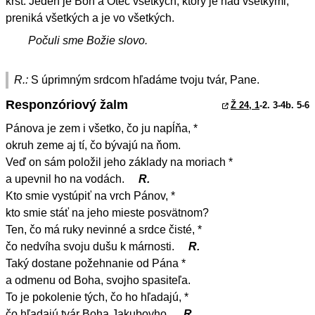
krst. Jeden je Boh a Otec všetkých, ktorý je nad všetkými,
preniká všetkých a je vo všetkých.
Počuli sme Božie slovo.
R.:
S úprimným srdcom hľadáme tvoju tvár, Pane.
Responzóriový žalm
Ž 24, 1
-2. 3-4b. 5-6
Pánova je zem i všetko, čo ju napĺňa, *
okruh zeme aj tí, čo bývajú na ňom.
Veď on sám položil jeho základy na moriach *
a upevnil ho na vodách.
R.
Kto smie vystúpiť na vrch Pánov, *
kto smie stáť na jeho mieste posvätnom?
Ten, čo má ruky nevinné a srdce čisté, *
čo nedvíha svoju dušu k márnosti.
R.
Taký dostane požehnanie od Pána *
a odmenu od Boha, svojho spasiteľa.
To je pokolenie tých, čo ho hľadajú, *
čo hľadajú tvár Boha Jakubovho.
R.