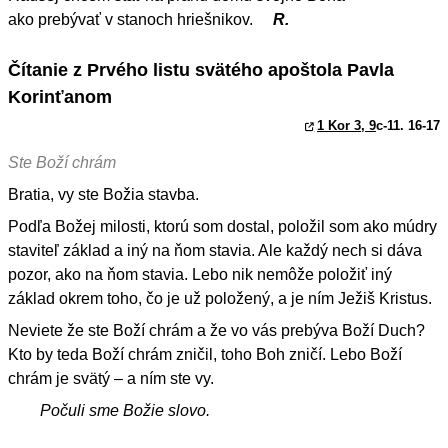
ako prebývať v stanoch hriešnikov.
R.
Čítanie z Prvého listu svätého apoštola Pavla
Korinťanom
1 Kor 3, 9
c-11. 16-17
Ste Boží chrám
Bratia, vy ste Božia stavba.
Podľa Božej milosti, ktorú som dostal, položil som ako múdry
staviteľ základ a iný na ňom stavia. Ale každý nech si dáva
pozor, ako na ňom stavia. Lebo nik nemôže položiť iný
základ okrem toho, čo je už položený, a je ním Ježiš Kristus.
Neviete že ste Boží chrám a že vo vás prebýva Boží Duch?
Kto by teda Boží chrám zničil, toho Boh zničí. Lebo Boží
chrám je svätý – a ním ste vy.
Počuli sme Božie slovo.