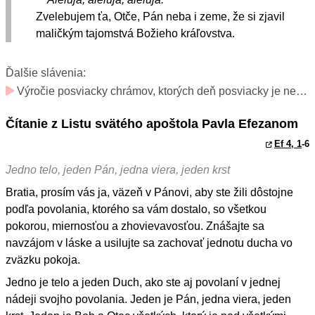
Zvelebujem ťa, Otče, Pán neba i zeme, že si zjavil
maličkým tajomstvá Božieho kráľovstva.
Ďalšie slávenia:
Výročie posviacky chrámov, ktorých deň posviacky je neznámy (slávnosť – len v konsekrovaných kostoloch)
Čítanie z Listu svätého apoštola Pavla Efezanom
Ef 4, 1
-6
Jedno telo, jeden Pán, jedna viera, jeden krst
Bratia, prosím vás ja, väzeň v Pánovi, aby ste žili dôstojne
podľa povolania, ktorého sa vám dostalo, so všetkou
pokorou, miernosťou a zhovievavosťou. Znášajte sa
navzájom v láske a usilujte sa zachovať jednotu ducha vo
zväzku pokoja.
Jedno je telo a jeden Duch, ako ste aj povolaní v jednej
nádeji svojho povolania. Jeden je Pán, jedna viera, jeden