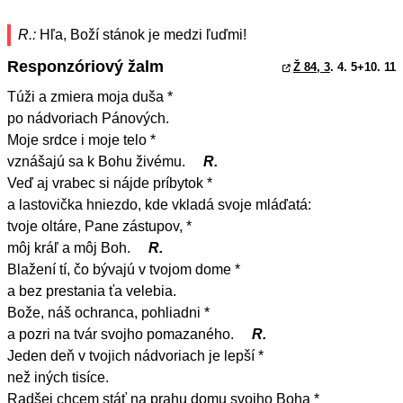
R.:
Hľa, Boží stánok je medzi ľuďmi!
Responzóriový žalm
Ž 84, 3
. 4. 5+10. 11
Túži a zmiera moja duša *
po nádvoriach Pánových.
Moje srdce i moje telo *
vznášajú sa k Bohu živému.
R.
Veď aj vrabec si nájde príbytok *
a lastovička hniezdo, kde vkladá svoje mláďatá:
tvoje oltáre, Pane zástupov, *
môj kráľ a môj Boh.
R.
Blažení tí, čo bývajú v tvojom dome *
a bez prestania ťa velebia.
Bože, náš ochranca, pohliadni *
a pozri na tvár svojho pomazaného.
R.
Jeden deň v tvojich nádvoriach je lepší *
než iných tisíce.
Radšej chcem stáť na prahu domu svojho Boha *