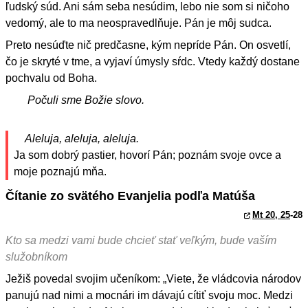
ľudský súd. Ani sám seba nesúdim, lebo nie som si ničoho
vedomý, ale to ma neospravedlňuje. Pán je môj sudca.
Preto nesúďte nič predčasne, kým nepríde Pán. On osvetlí,
čo je skryté v tme, a vyjaví úmysly sŕdc. Vtedy každý dostane
pochvalu od Boha.
Počuli sme Božie slovo.
Aleluja, aleluja, aleluja.
Ja som dobrý pastier, hovorí Pán; poznám svoje ovce a
moje poznajú mňa.
Čítanie zo svätého Evanjelia podľa Matúša
Mt 20, 25
-28
Kto sa medzi vami bude chcieť stať veľkým, bude vaším
služobníkom
Ježiš povedal svojim učeníkom: „Viete, že vládcovia národov
panujú nad nimi a mocnári im dávajú cítiť svoju moc. Medzi