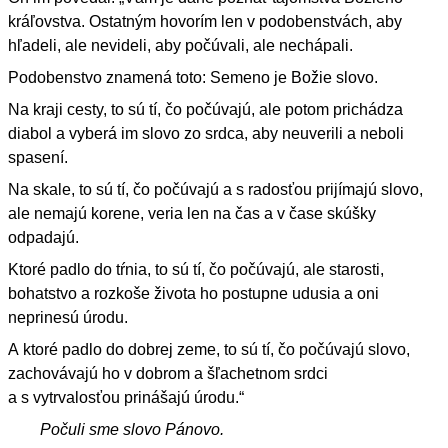
kráľovstva. Ostatným hovorím len v podobenstvách, aby
hľadeli, ale nevideli, aby počúvali, ale nechápali.
Podobenstvo znamená toto: Semeno je Božie slovo.
Na kraji cesty, to sú tí, čo počúvajú, ale potom prichádza
diabol a vyberá im slovo zo srdca, aby neuverili a neboli
spasení.
Na skale, to sú tí, čo počúvajú a s radosťou prijímajú slovo,
ale nemajú korene, veria len na čas a v čase skúšky
odpadajú.
Ktoré padlo do tŕnia, to sú tí, čo počúvajú, ale starosti,
bohatstvo a rozkoše života ho postupne udusia a oni
neprinesú úrodu.
A ktoré padlo do dobrej zeme, to sú tí, čo počúvajú slovo,
zachovávajú ho v dobrom a šľachetnom srdci
a s vytrvalosťou prinášajú úrodu.“
Počuli sme slovo Pánovo.