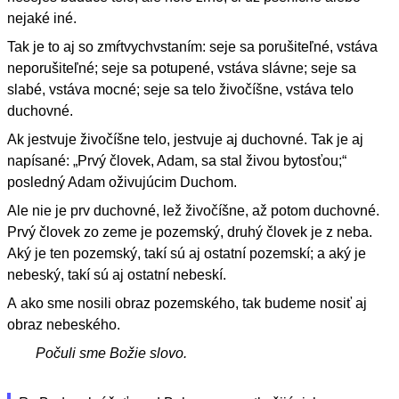
nejaké iné.
Tak je to aj so zmŕtvychvstaním: seje sa porušiteľné, vstáva
neporušiteľné; seje sa potupené, vstáva slávne; seje sa
slabé, vstáva mocné; seje sa telo živočíšne, vstáva telo
duchovné.
Ak jestvuje živočíšne telo, jestvuje aj duchovné. Tak je aj
napísané: „Prvý človek, Adam, sa stal živou bytosťou;“
posledný Adam oživujúcim Duchom.
Ale nie je prv duchovné, lež živočíšne, až potom duchovné.
Prvý človek zo zeme je pozemský, druhý človek je z neba.
Aký je ten pozemský, takí sú aj ostatní pozemskí; a aký je
nebeský, takí sú aj ostatní nebeskí.
A ako sme nosili obraz pozemského, tak budeme nosiť aj
obraz nebeského.
Počuli sme Božie slovo.