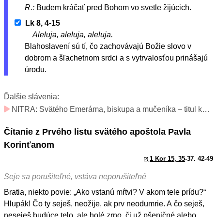
R.:
Budem kráčať pred Bohom vo svetle žijúcich.
Lk 8, 4-15
Aleluja, aleluja, aleluja.
Blahoslavení sú tí, čo zachovávajú Božie slovo v
dobrom a šľachetnom srdci a s vytrvalosťou prinášajú
úrodu.
Ďalšie slávenia:
NITRA: Svätého Emeráma, biskupa a mučeníka – titul katedrály (v diecéze spomienka; v katedrále slávnosť)
Čítanie z Prvého listu svätého apoštola Pavla
Korinťanom
1 Kor 15, 35
-37. 42-49
Seje sa porušiteľné, vstáva neporušiteľné
Bratia, niekto povie: „Ako vstanú mŕtvi? V akom tele prídu?“
Hlupák! Čo ty seješ, neožije, ak prv neodumrie. A čo seješ,
neseješ budúce telo, ale holé zrno, či už pšeničné alebo