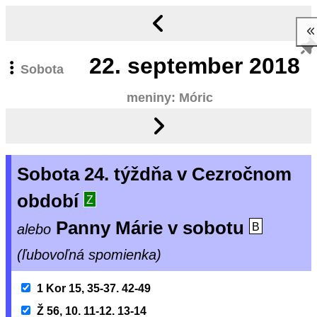
22.
september 2018
Sobota
meniny: Móric
Sobota 24. týždňa v Cezročnom
období
Z
Panny Márie v sobotu
alebo
B
(ľubovoľná spomienka)
1 Kor 15, 35-37. 42-49
Ž 56, 10. 11-12. 13-14