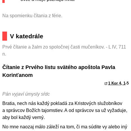
Na spomienku čítania z férie.
V katedrále
Prvé čítanie a žalm zo spoločnej časti mučeníkov. - L IV, 711
n.
Čítanie z Prvého listu svätého apoštola Pavla
Korinťanom
1 Kor 4, 1
-5
Pán vyjaví úmysly sŕdc
Bratia, nech nás každý pokladá za Kristových služobníkov
a správcov Božích tajomstiev. A od správcov sa už vyžaduje,
aby bol každý verný.
No mne naozaj málo záleží na tom, či ma súdite vy alebo iný