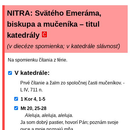
NITRA: Svätého Emeráma,
biskupa a mučeníka – titul
katedrály
Č
(v diecéze spomienka; v katedrále slávnosť)
Na spomienku čítania z férie.
V katedrále
Prvé čítanie a žalm zo spoločnej časti mučeníkov. -
L IV, 711 n.
1 Kor 4, 1-5
Mt 20, 25-28
Aleluja, aleluja, aleluja.
Ja som dobrý pastier, hovorí Pán; poznám svoje
ovce a moje poznajú mňa.