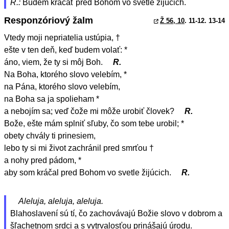
R.:
Budem kráčať pred Bohom vo svetle žijúcich.
Responzóriový žalm
Ž 56, 10
. 11-12. 13-14
Vtedy moji nepriatelia ustúpia, †
ešte v ten deň, keď budem volať: *
áno, viem, že ty si môj Boh.
R.
Na Boha, ktorého slovo velebím, *
na Pána, ktorého slovo velebím,
na Boha sa ja spolieham *
a nebojím sa; veď čože mi môže urobiť človek?
R.
Bože, ešte mám splniť sľuby, čo som tebe urobil; *
obety chvály ti prinesiem,
lebo ty si mi život zachránil pred smrťou †
a nohy pred pádom, *
aby som kráčal pred Bohom vo svetle žijúcich.
R.
Aleluja, aleluja, aleluja.
Blahoslavení sú tí, čo zachovávajú Božie slovo v dobrom a
šľachetnom srdci a s vytrvalosťou prinášajú úrodu.