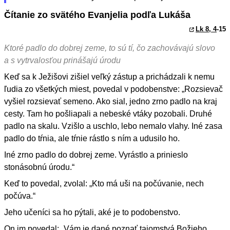
Čítanie zo svätého Evanjelia podľa Lukáša
Lk 8, 4
-15
Ktoré padlo do dobrej zeme, to sú tí, čo zachovávajú slovo
a s vytrvalosťou prinášajú úrodu
Keď sa k Ježišovi zišiel veľký zástup a prichádzali k nemu
ľudia zo všetkých miest, povedal v podobenstve: „Rozsievač
vyšiel rozsievať semeno. Ako sial, jedno zrno padlo na kraj
cesty. Tam ho pošliapali a nebeské vtáky pozobali. Druhé
padlo na skalu. Vzišlo a uschlo, lebo nemalo vlahy. Iné zasa
padlo do tŕnia, ale tŕnie rástlo s ním a udusilo ho.
Iné zrno padlo do dobrej zeme. Vyrástlo a prinieslo
stonásobnú úrodu.“
Keď to povedal, zvolal: „Kto má uši na počúvanie, nech
počúva.“
Jeho učeníci sa ho pýtali, aké je to podobenstvo.
On im povedal: „Vám je dané poznať tajomstvá Božieho