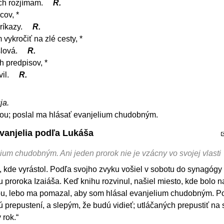
ach rozjímam.
R.
cov, *
ríkazy.
R.
ykročiť na zlé cesty, *
slová.
R.
 predpisov, *
vil.
R.
ja.
u; poslal ma hlásať evanjelium chudobným.
Evanjelia podľa Lukáša
ium chudobným. Ani jeden prorok nie je vzácny vo svojej vlasti
, kde vyrástol. Podľa svojho zvyku vošiel v sobotu do synagógy 
u proroka Izaiáša. Keď knihu rozvinul, našiel miesto, kde bolo 
u, lebo ma pomazal, aby som hlásal evanjelium chudobným. P
 prepustení, a slepým, že budú vidieť; utláčaných prepustiť na
 rok.“