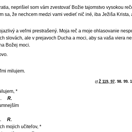
ratia, neprišiel som vám zvestovať Božie tajomstvo vysokou re
sa, že nechcem medzi vami vedieť nič iné, iba Ježiša Krista, 
ojazlivý a veľmi prestrašený. Moja reč a moje ohlasovanie nespo
ch slovách, ale v prejavoch Ducha a moci, aby sa vaša viera n
 na Božej moci.
ovo.
ľmi milujem.
Ž 119, 97
. 98. 99. 
ilujem, *
ň.
R.
zumnejším
m.
R.
h mojich učiteľov, *