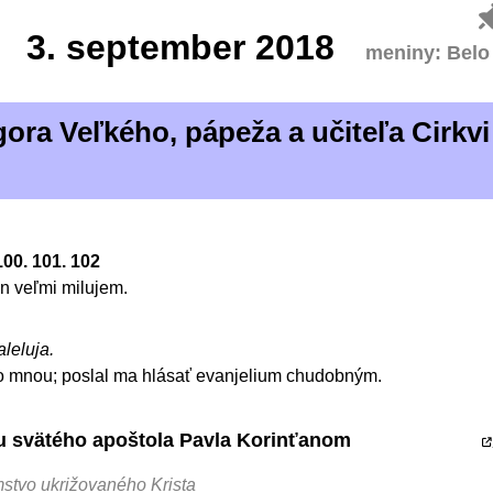
3.
september 2018
meniny: Belo
ora Veľkého, pápeža a učiteľa Cirkv
 100. 101. 102
on veľmi milujem.
aleluja.
 mnou; poslal ma hlásať evanjelium chudobným.
stu svätého apoštola Pavla Korinťanom
stvo ukrižovaného Krista