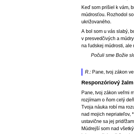
Keď som prišiel k vám, b
múdrosťou. Rozhodol som 
ukrižovaného.
A bol som u vás slabý, b
v presvedčivých a múdry
na ľudskej múdrosti, ale
Počuli sme Božie sl
R.:
Pane, tvoj zákon ve
Responzóriový žalm
Pane, tvoj zákon veľmi m
rozjímam o ňom celý de
Tvoja náuka robí ma ro
nad mojich nepriateľov, *
ustavične sa jej pridŕža
Múdrejší som nad všetkýc