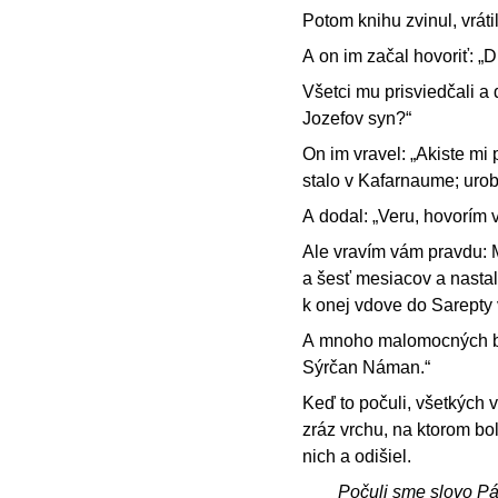
Potom knihu zvinul, vráti
A on im začal hovoriť: „D
Všetci mu prisviedčali a d
Jozefov syn?“
On im vravel: „Akiste mi 
stalo v Kafarnaume; urob t
A dodal: „Veru, hovorím v
Ale vravím vám pravdu: M
a šesť mesiacov a nastal 
k onej vdove do Sarepty 
A mnoho malomocných bolo
Sýrčan Náman.“
Keď to počuli, všetkých v
zráz vrchu, na ktorom bo
nich a odišiel.
Počuli sme slovo P