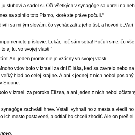
l ju sluhovi a sadol si. Oči všetkých v synagóge sa upreli na neh
nes sa splnilo toto Písmo, ktoré ste práve počuli.“
ivili sa milým slovám, čo vychádzali z jeho úst, a hovorili: „Vari 
pripomeniete príslovie: Lekár, lieč sám seba! Počuli sme, čo vše
o aj tu, vo svojej vlasti.“
ám: Ani jeden prorok nie je vzácny vo svojej vlasti.
noho vdov bolo v Izraeli za dní Eliáša, keď sa zavrelo nebo na t
veľký hlad po celej krajine. A ani k jednej z nich nebol poslaný 
v Sidone.
 v Izraeli za proroka Elizea, a ani jeden z nich nebol očistený
 synagóge zachvátil hnev. Vstali, vyhnali ho z mesta a viedli ho
lo ich mesto postavené, a odtiaľ ho chceli zhodiť. Ale on prešie
ánovo.