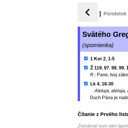
Pondelok
Svätého Greg
(spomienka)
1 Kor 2, 1-5
Ž 119, 97. 98. 99.
R.:
Pane, tvoj zák
Lk 4, 16-30
Aleluja, aleluja, 
Duch Pána je nado
Čítanie z Prvého li
Zvestoval som vám tajom