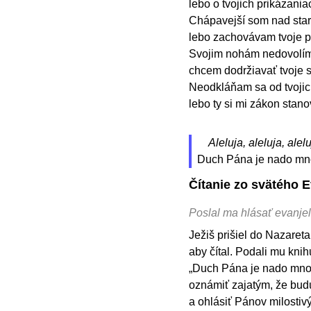
lebo o tvojich prikázani
Chápavejší som nad star
lebo zachovávam tvoje p
Svojim nohám nedovolím v
chcem dodržiavať tvoje 
Neodkláňam sa od tvojich
lebo ty si mi zákon stano
Aleluja, aleluja, alelu
Duch Pána je nado mno
Čítanie zo svätého 
Poslal ma hlásať evanjel
Ježiš prišiel do Nazareta
aby čítal. Podali mu knih
„Duch Pána je nado mno
oznámiť zajatým, že budú
a ohlásiť Pánov milostivý