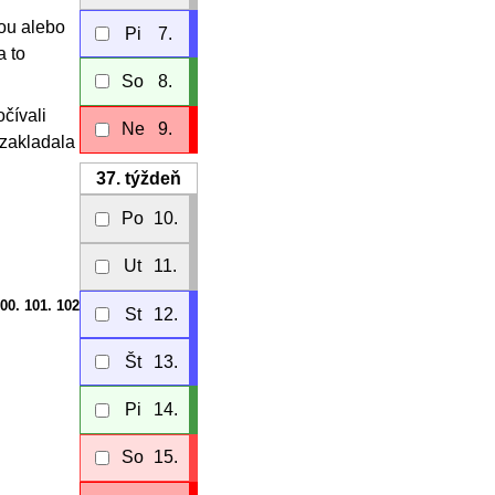
čou alebo
Pi
7.
a to
So
8.
čívali
Ne
9.
ezakladala
37.
týždeň
Po
10.
Ut
11.
100. 101. 102
St
12.
Št
13.
Pi
14.
So
15.