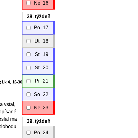
Ne
16.
38.
týždeň
Po
17.
Ut
18.
St
19.
Št
20.
Pi
21.
Lk 4, 16
-30
So
22.
a vstal,
Ne
23.
napísané:
oslal ma
39.
týždeň
 slobodu
Po
24.