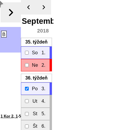
September
2018
i
B
35.
týždeň
So
1.
Ne
2.
36.
týždeň
Po
3.
Ut
4.
St
5.
1 Kor 2, 1
-5
Št
6.