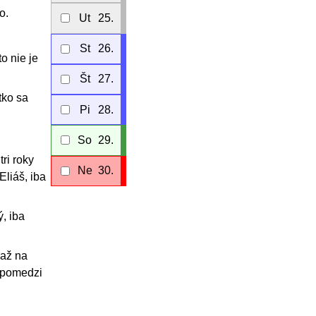
o.
Ut
25.
St
26.
to nie je
Št
27.
tko sa
Pi
28.
So
29.
ri roky
Ne
30.
Eliáš, iba
, iba
 až na
l pomedzi