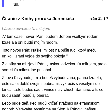
ľud.
Čítanie z Knihy proroka Jeremiáša
Jer 31, 1
-7
Láskou odvekou ťa milujem
„V tom čase, hovorí Pán, budem Bohom všetkým rodom
Izraela a oni budú mojím ľudom.
Toto hovorí Pán: Našiel milosť na púšti ľud, ktorý meču
unikol; Izrael vojde do svojho pokoja.“
Z diaľky sa mi zjavil Pán: „Láskou odvekou ťa milujem, preto
som si ťa milosrdne pritiahol.
Znova ťa vybudujem a budeš vybudovaná, panna Izraela;
ešte sa ozdobíš svojimi bubnami, vykročíš s veselými do
tanca. Ešte budeš sadiť vinice na vrchoch Samárie; a tí, čo
budú sadiť, budú aj oberať.
Lebo príde deň, keď budú kričať strážnici na efraimskom
pohorí: ‚Vstávajte, vystúpme na Sion, k Pánovi, nášmu