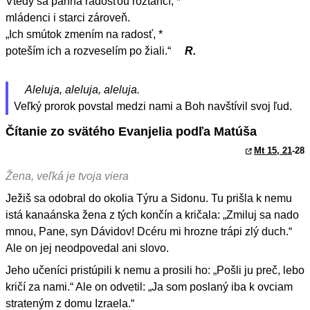
Vtedy sa panna radosťou roztančí, *
mládenci i starci zároveň.
„Ich smútok zmením na radosť, *
poteším ich a rozveselím po žiali.“
R.
Aleluja, aleluja, aleluja.
Veľký prorok povstal medzi nami a Boh navštívil svoj ľud.
Čítanie zo svätého Evanjelia podľa Matúša
Mt 15, 21
-28
Žena, veľká je tvoja viera
Ježiš sa odobral do okolia Týru a Sidonu. Tu prišla k nemu
istá kanaánska žena z tých končín a kričala: „Zmiluj sa nado
mnou, Pane, syn Dávidov! Dcéru mi hrozne trápi zlý duch.“
Ale on jej neodpovedal ani slovo.
Jeho učeníci pristúpili k nemu a prosili ho: „Pošli ju preč, lebo
kričí za nami.“ Ale on odvetil: „Ja som poslaný iba k ovciam
strateným z domu Izraela.“