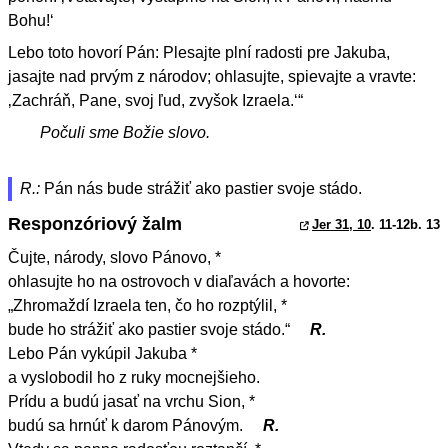
Bohu!‘
Lebo toto hovorí Pán: Plesajte plní radosti pre Jakuba,
jasajte nad prvým z národov; ohlasujte, spievajte a vravte:
‚Zachráň, Pane, svoj ľud, zvyšok Izraela.‘“
Počuli sme Božie slovo.
R.:
Pán nás bude strážiť ako pastier svoje stádo.
Responzóriový žalm
Jer 31, 10
. 11-12b. 13
Čujte, národy, slovo Pánovo, *
ohlasujte ho na ostrovoch v diaľavách a hovorte:
„Zhromaždí Izraela ten, čo ho rozptýlil, *
bude ho strážiť ako pastier svoje stádo.“
R.
Lebo Pán vykúpil Jakuba *
a vyslobodil ho z ruky mocnejšieho.
Prídu a budú jasať na vrchu Sion, *
budú sa hrnúť k darom Pánovým.
R.