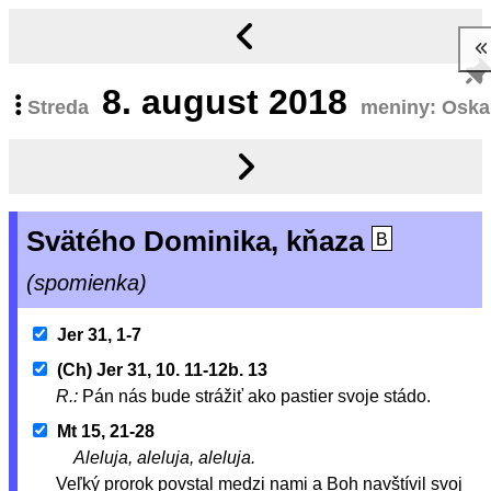
8.
august 2018
Streda
meniny: Oska
Svätého Dominika, kňaza
B
(spomienka)
Jer 31, 1-7
(Ch) Jer 31, 10. 11-12b. 13
R.:
Pán nás bude strážiť ako pastier svoje stádo.
Mt 15, 21-28
Aleluja, aleluja, aleluja.
Veľký prorok povstal medzi nami a Boh navštívil svoj