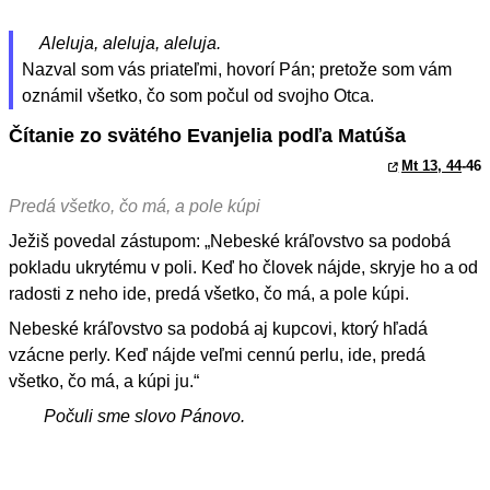
Aleluja, aleluja, aleluja.
Nazval som vás priateľmi, hovorí Pán; pretože som vám
oznámil všetko, čo som počul od svojho Otca.
Čítanie zo svätého Evanjelia podľa Matúša
Mt 13, 44
-46
Predá všetko, čo má, a pole kúpi
Ježiš povedal zástupom: „Nebeské kráľovstvo sa podobá
pokladu ukrytému v poli. Keď ho človek nájde, skryje ho a od
radosti z neho ide, predá všetko, čo má, a pole kúpi.
Nebeské kráľovstvo sa podobá aj kupcovi, ktorý hľadá
vzácne perly. Keď nájde veľmi cennú perlu, ide, predá
všetko, čo má, a kúpi ju.“
Počuli sme slovo Pánovo.