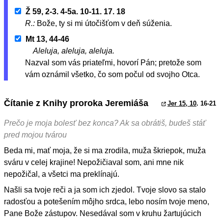
Ž 59, 2-3. 4-5a. 10-11. 17. 18
R.:
Bože, ty si mi útočišťom v deň súženia.
Mt 13, 44-46
Aleluja, aleluja, aleluja.
Nazval som vás priateľmi, hovorí Pán; pretože som
vám oznámil všetko, čo som počul od svojho Otca.
Čítanie z Knihy proroka Jeremiáša
Jer 15, 10
. 16-21
Prečo je moja bolesť bez konca? Ak sa obrátiš, budeš stáť
pred mojou tvárou
Beda mi, mať moja, že si ma zrodila, muža škriepok, muža
sváru v celej krajine! Nepožičiaval som, ani mne nik
nepožičal, a všetci ma preklínajú.
Našli sa tvoje reči a ja som ich zjedol. Tvoje slovo sa stalo
radosťou a potešením môjho srdca, lebo nosím tvoje meno,
Pane Bože zástupov. Nesedával som v kruhu žartujúcich