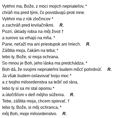
Vytrhni ma, Bože, z moci mojich nepriateľov, *
chráň ma pred tými, čo povstávajú proti mne.
Vytrhni ma z rúk zločincov *
a zachráň pred krvilačníkmi.
R.
Pozri, úklady robia na môj život †
a surovo sa vrhajú na mňa. *
Pane, neťaží ma ani priestupok ani hriech.
R.
Záštita moja, čakám na teba; *
lebo ty, Bože, si moja ochrana.
So mnou je Boh, jeho láska ma predchádza. *
Boh dá, že svojimi nepriateľmi budem môcť pohrdnúť.
R.
Ja však budem oslavovať tvoju moc *
a z tvojho milosrdenstva sa tešiť od rána,
lebo ty si sa mi stal oporou *
a útočišťom v deň môjho súženia.
R.
Tebe, záštita moja, chcem spievať, †
lebo ty, Bože, si môj ochranca, *
môj Boh, moje milosrdenstvo.
R.