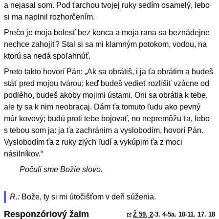
a nejasal som. Pod ťarchou tvojej ruky sedím osamelý, lebo
si ma naplnil rozhorčením.
Prečo je moja bolesť bez konca a moja rana sa beznádejne
nechce zahojiť? Stal si sa mi klamným potokom, vodou, na
ktorú sa nedá spoľahnúť.
Preto takto hovorí Pán: „Ak sa obrátiš, i ja ťa obrátim a budeš
stáť pred mojou tvárou; keď budeš vedieť rozlíšiť vzácne od
podlého, budeš akoby mojimi ústami. Oni sa obrátia k tebe,
ale ty sa k nim neobracaj. Dám ťa tomuto ľudu ako pevný
múr kovový; budú proti tebe bojovať, no nepremôžu ťa, lebo
s tebou som ja: ja ťa zachránim a vyslobodím, hovorí Pán.
Vyslobodím ťa z ruky zlých ľudí a vykúpim ťa z moci
násilníkov.“
Počuli sme Božie slovo.
R.:
Bože, ty si mi útočišťom v deň súženia.
Responzóriový žalm
Ž 59, 2
-3. 4-5a. 10-11. 17. 18