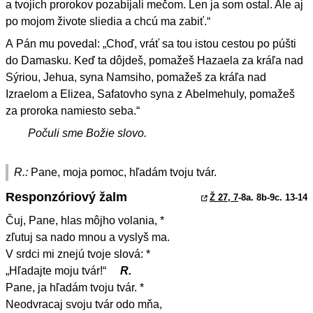
a tvojich prorokov pozabíjali mečom. Len ja som ostal. Ale aj
po mojom živote sliedia a chcú ma zabiť.“
A Pán mu povedal: „Choď, vráť sa tou istou cestou po púšti
do Damasku. Keď ta dôjdeš, pomažeš Hazaela za kráľa nad
Sýriou, Jehua, syna Namsiho, pomažeš za kráľa nad
Izraelom a Elizea, Safatovho syna z Abelmehuly, pomažeš
za proroka namiesto seba.“
Počuli sme Božie slovo.
R.:
Pane, moja pomoc, hľadám tvoju tvár.
Responzóriový žalm
Ž 27, 7
-8a. 8b-9c. 13-14
Čuj, Pane, hlas môjho volania, *
zľutuj sa nado mnou a vyslyš ma.
V srdci mi znejú tvoje slová: *
„Hľadajte moju tvár!“
R.
Pane, ja hľadám tvoju tvár. *
Neodvracaj svoju tvár odo mňa,