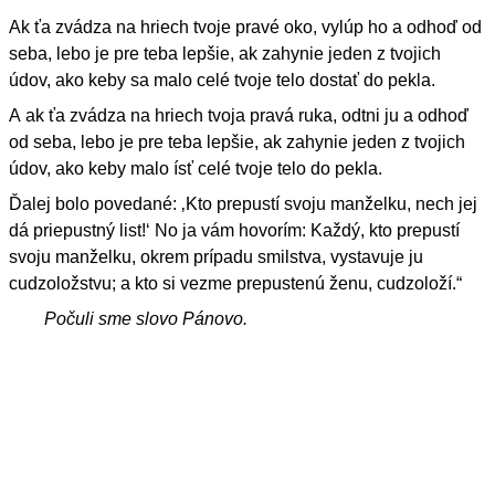
Ak ťa zvádza na hriech tvoje pravé oko, vylúp ho a odhoď od
seba, lebo je pre teba lepšie, ak zahynie jeden z tvojich
údov, ako keby sa malo celé tvoje telo dostať do pekla.
A ak ťa zvádza na hriech tvoja pravá ruka, odtni ju a odhoď
od seba, lebo je pre teba lepšie, ak zahynie jeden z tvojich
údov, ako keby malo ísť celé tvoje telo do pekla.
Ďalej bolo povedané: ‚Kto prepustí svoju manželku, nech jej
dá priepustný list!‘ No ja vám hovorím: Každý, kto prepustí
svoju manželku, okrem prípadu smilstva, vystavuje ju
cudzoložstvu; a kto si vezme prepustenú ženu, cudzoloží.“
Počuli sme slovo Pánovo.