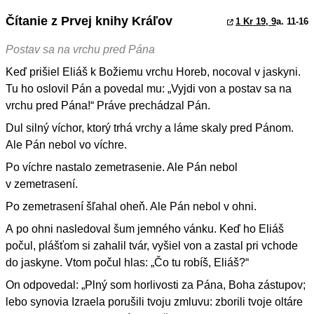
Čítanie z Prvej knihy Kráľov
1 Kr 19, 9
a. 11-16
Postav sa na vrchu pred Pána
Keď prišiel Eliáš k Božiemu vrchu Horeb, nocoval v jaskyni.
Tu ho oslovil Pán a povedal mu: „Vyjdi von a postav sa na
vrchu pred Pána!“ Práve prechádzal Pán.
Dul silný víchor, ktorý trhá vrchy a láme skaly pred Pánom.
Ale Pán nebol vo víchre.
Po víchre nastalo zemetrasenie. Ale Pán nebol
v zemetrasení.
Po zemetrasení šľahal oheň. Ale Pán nebol v ohni.
A po ohni nasledoval šum jemného vánku. Keď ho Eliáš
počul, plášťom si zahalil tvár, vyšiel von a zastal pri vchode
do jaskyne. Vtom počul hlas: „Čo tu robíš, Eliáš?“
On odpovedal: „Plný som horlivosti za Pána, Boha zástupov;
lebo synovia Izraela porušili tvoju zmluvu: zborili tvoje oltáre