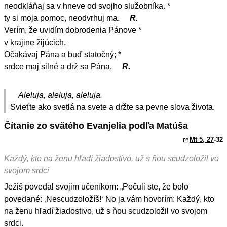
neodkláňaj sa v hneve od svojho služobníka. *
ty si moja pomoc, neodvrhuj ma.
R.
Verím, že uvidím dobrodenia Pánove *
v krajine žijúcich.
Očakávaj Pána a buď statočný; *
srdce maj silné a drž sa Pána.
R.
Aleluja, aleluja, aleluja.
Svieťte ako svetlá na svete a držte sa pevne slova života.
Čítanie zo svätého Evanjelia podľa Matúša
Mt 5, 27
-32
Každý, kto na ženu hľadí žiadostivo, už s ňou scudzoložil vo
svojom srdci
Ježiš povedal svojim učeníkom: „Počuli ste, že bolo
povedané: ‚Nescudzoložíš!‘ No ja vám hovorím: Každý, kto
na ženu hľadí žiadostivo, už s ňou scudzoložil vo svojom
srdci.