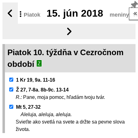
15.
jún 2018
Piatok
meniny: Vi
Piatok 10. týždňa v Cezročnom
období
Z
1 Kr 19, 9a. 11-16
Ž 27, 7-8a. 8b-9c. 13-14
R.:
Pane, moja pomoc, hľadám tvoju tvár.
Mt 5, 27-32
Aleluja, aleluja, aleluja.
Svieťte ako svetlá na svete a držte sa pevne slova
života.