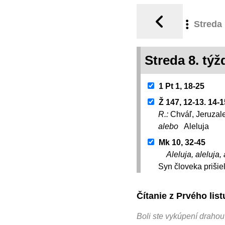
Streda
Streda 8. t
1 Pt 1, 18-25
Ž 147, 12-13. 14-1
R.:
Chváľ, Jeruzal
alebo
Aleluja
Mk 10, 32-45
Aleluja, aleluja, 
Syn človeka prišiel
Čítanie z Prvého lis
Boli ste vykúpení draho