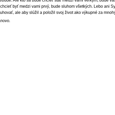
ebude. Ale kto sa bude chcieť stať medzi vami veľkým, bude va
 chcieť byť medzi vami prvý, bude sluhom všetkých. Lebo ani S
luhovať, ale aby slúžil a položil svoj život ako výkupné za mnoh
ánovo.