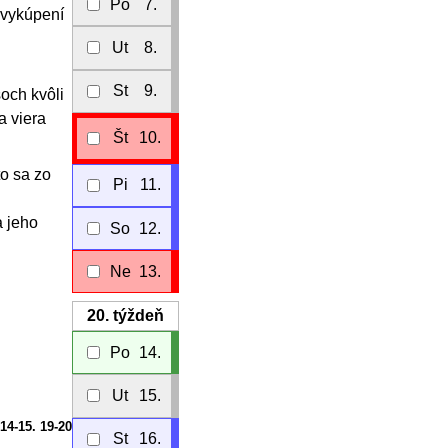
Po
7.
 vykúpení
Ut
8.
St
9.
soch kvôli
a viera
Št
10.
to sa zo
Pi
11.
a jeho
So
12.
Ne
13.
20.
týždeň
Po
14.
Ut
15.
 14-15. 19-20
St
16.