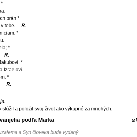
 *
ha.
ch brán *
 v tebe.
R.
niciam, *
u.
la; *
R.
Jakubovi, *
 Izraelovi.
m, *
.
R.
ja.
y slúžil a položil svoj život ako výkupné za mnohých.
Evanjelia podľa Marka
ruzalema a Syn človeka bude vydaný