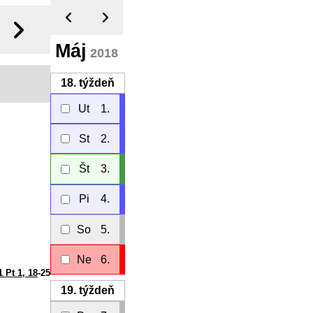
Máj
2018
18.
týždeň
Ut
1.
St
2.
Št
3.
Pi
4.
So
5.
Ne
6.
1 Pt 1, 18
-25
19.
týždeň