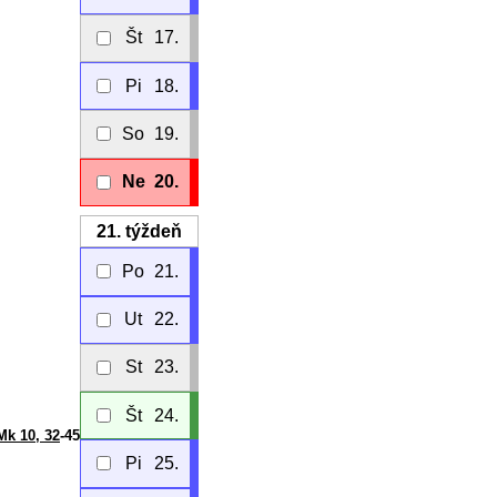
Št
17.
Pi
18.
So
19.
Ne
20.
21.
týždeň
Po
21.
Ut
22.
St
23.
Št
24.
Mk 10, 32
-45
Pi
25.