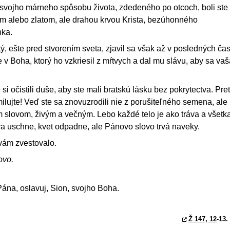
zo svojho márneho spôsobu života, zdedeného po otcoch, boli ste
om alebo zlatom, ale drahou krvou Krista, bezúhonného
ka.
ý, ešte pred stvorením sveta, zjavil sa však až v posledných ča
 v Boha, ktorý ho vzkriesil z mŕtvych a dal mu slávu, aby sa vaš
i očistili duše, aby ste mali bratskú lásku bez pokrytectva. Pre
lujte! Veď ste sa znovuzrodili nie z porušiteľného semena, ale
 slovom, živým a večným. Lebo každé telo je ako tráva a všetk
áva uschne, kvet odpadne, ale Pánovo slovo trvá naveky.
a vám zvestovalo.
ovo.
ána, oslavuj, Sion, svojho Boha.
Ž 147, 12
-13.