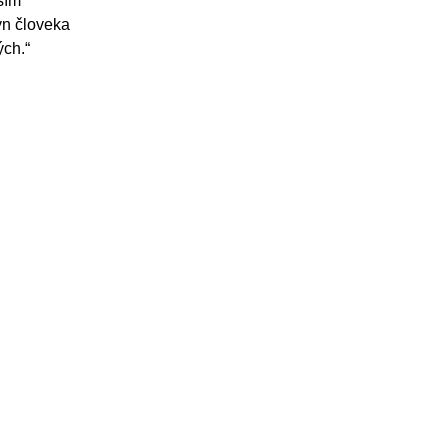
ším
yn človeka
ých.“