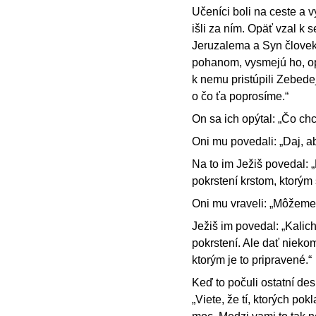
Učeníci boli na ceste a v
išli za ním. Opäť vzal k
Jeruzalema a Syn člove
pohanom, vysmejú ho, opľ
k nemu pristúpili Zebedej
o čo ťa poprosíme.“
On sa ich opýtal: „Čo ch
Oni mu povedali: „Daj, ab
Na to im Ježiš povedal: „
pokrstení krstom, ktorým
Oni mu vraveli: „Môžeme
Ježiš im povedal: „Kalich
pokrstení. Ale dať niekom
ktorým je to pripravené.“
Keď to počuli ostatní des
„Viete, že tí, ktorých p