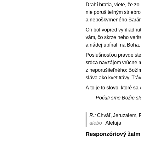
Drahí bratia, viete, že 
nie porušiteľným striebr
a nepoškvrneného Barán
On bol vopred vyhliadnut
vám, čo skrze neho veríte
a nádej upínali na Boha.
Poslušnosťou pravde ste s
srdca navzájom vrúcne mi
z neporušiteľného: Božím
sláva ako kvet trávy. Tr
A to je to slovo, ktoré s
Počuli sme Božie sl
R.:
Chváľ, Jeruzalem, P
alebo
Aleluja
Responzóriový žalm