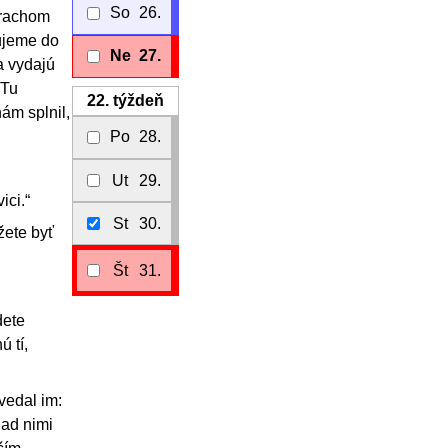
So
26.
strachom
pujeme do
Ne
27.
a vydajú
 Tu
22.
týždeň
ám splnil,
Po
28.
Ut
29.
ici.“
St
30.
žete byť
Št
31.
dete
ú tí,
ovedal im:
nad nimi