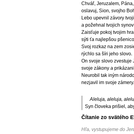
Chváľ, Jeruzalem, Pána,
oslavuj, Sion, svojho Bo
Lebo upevnil závory tvoji
a požehnal tvojich synov
Zaisťuje pokoj tvojim hra
sýti ťa najlepšou pšenico
Svoj rozkaz na zem zosie
rýchlo sa šíri jeho slovo.
On svoje slovo zvestuje 
svoje zákony a prikázania
Neurobil tak iným národo
nezjavil im svoje zámery
Aleluja, aleluja, alelu
Syn človeka prišiel, ab
Čítanie zo svätého 
Hľa, vystupujeme do Je