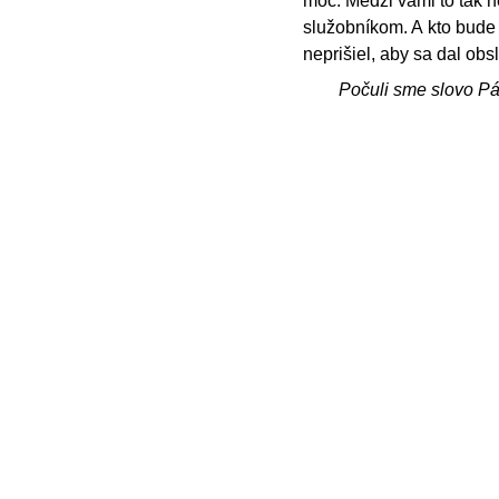
moc. Medzi vami to tak n
služobníkom. A kto bude
neprišiel, aby sa dal obs
Počuli sme slovo P