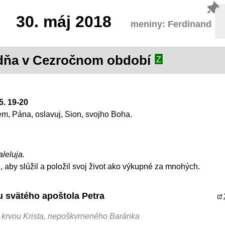
30.
máj 2018
meniny: Ferdinand
ýždňa v Cezročnom období
Z
5. 19-20
em, Pána, oslavuj, Sion, svojho Boha.
aleluja.
, aby slúžil a položil svoj život ako výkupné za mnohých.
tu svätého apoštola Petra
u krvou Krista, nepoškvrneného Baránka