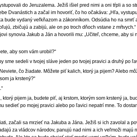
ystupovali do Jeruzalema. Ježiš išiel pred nimi a oni tŕpli a so 
 sebe Dvanástich a začal im hovoriť, čo ho očakáva: „Hľa, vystu
ka bude vydaný veľkňazom a zákonníkom. Odsúdia ho na smrť 
ujú, zbičujú a zabijú, ale on po troch dňoch vstane z mŕtvych.“
ovi synovia Jakub a Ján a hovorili mu: „Učiteľ, chceme, aby si n
cete, aby som vám urobil?“
y sme sedeli v tvojej sláve jeden po tvojej pravici a druhý po ľav
Neviete, čo žiadate. Môžete piť kalich, ktorý ja pijem? Alebo mô
 som ja krstený?“
.“
, ktorý pijem ja, budete piť, aj krstom, ktorým som krstený ja, bu
u sedieť po mojej pravici alebo po ľavici nepatrí mne. To dostan
iati, začali sa mrzieť na Jakuba a Jána. Ježiš si ich zavolal a p
okladajú za vládcov národov, panujú nad nimi a ich veľmoži majú 