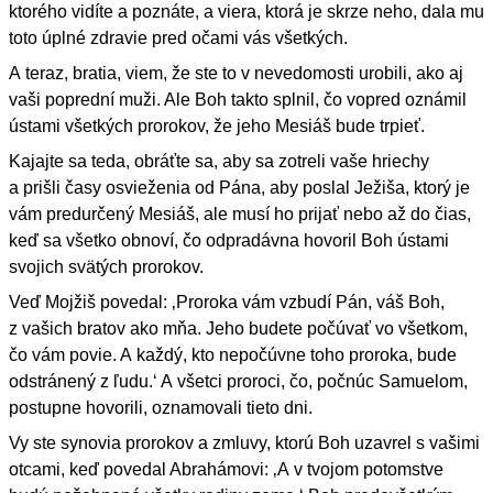
ktorého vidíte a poznáte, a viera, ktorá je skrze neho, dala mu
toto úplné zdravie pred očami vás všetkých.
A teraz, bratia, viem, že ste to v nevedomosti urobili, ako aj
vaši poprední muži. Ale Boh takto splnil, čo vopred oznámil
ústami všetkých prorokov, že jeho Mesiáš bude trpieť.
Kajajte sa teda, obráťte sa, aby sa zotreli vaše hriechy
a prišli časy osvieženia od Pána, aby poslal Ježiša, ktorý je
vám predurčený Mesiáš, ale musí ho prijať nebo až do čias,
keď sa všetko obnoví, čo odpradávna hovoril Boh ústami
svojich svätých prorokov.
Veď Mojžiš povedal: ‚Proroka vám vzbudí Pán, váš Boh,
z vašich bratov ako mňa. Jeho budete počúvať vo všetkom,
čo vám povie. A každý, kto nepočúvne toho proroka, bude
odstránený z ľudu.‘ A všetci proroci, čo, počnúc Samuelom,
postupne hovorili, oznamovali tieto dni.
Vy ste synovia prorokov a zmluvy, ktorú Boh uzavrel s vašimi
otcami, keď povedal Abrahámovi: ‚A v tvojom potomstve