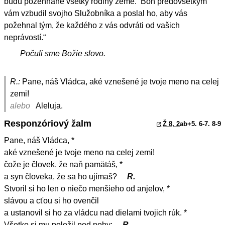
budú požehnané všetky rodiny zeme.‘ Boh predovšetkým
vám vzbudil svojho Služobníka a poslal ho, aby vás
požehnal tým, že každého z vás odvráti od vašich
neprávostí.“
Počuli sme Božie slovo.
R.:
Pane, náš Vládca, aké vznešené je tvoje meno na celej
zemi!
alebo
Aleluja.
Responzóriový žalm
Ž 8, 2
ab+5. 6-7. 8-9
Pane, náš Vládca, *
aké vznešené je tvoje meno na celej zemi!
čože je človek, že naň pamätáš, *
a syn človeka, že sa ho ujímaš?
R.
Stvoril si ho len o niečo menšieho od anjelov, *
slávou a cťou si ho ovenčil
a ustanovil si ho za vládcu nad dielami tvojich rúk. *
Všetko si mu položil pod nohy:
R.