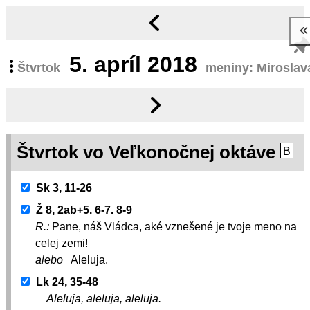
5.
apríl 2018
Štvrtok
meniny: Miroslav
Štvrtok vo Veľkonočnej oktáve
B
Sk 3, 11-26
Ž 8, 2ab+5. 6-7. 8-9
R.:
Pane, náš Vládca, aké vznešené je tvoje meno na
celej zemi!
alebo
Aleluja.
Lk 24, 35-48
Aleluja, aleluja, aleluja.