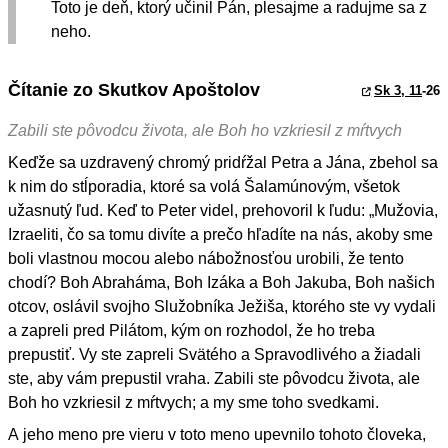
Toto je deň, ktorý učinil Pán, plesajme a radujme sa z
neho.
Čítanie zo Skutkov Apoštolov
Sk 3, 11
-26
Zabili ste pôvodcu života, ale Boh ho vzkriesil z mŕtvych
Keďže sa uzdravený chromý pridŕžal Petra a Jána, zbehol sa
k nim do stĺporadia, ktoré sa volá Šalamúnovým, všetok
užasnutý ľud. Keď to Peter videl, prehovoril k ľudu: „Mužovia,
Izraeliti, čo sa tomu divíte a prečo hľadíte na nás, akoby sme
boli vlastnou mocou alebo nábožnosťou urobili, že tento
chodí? Boh Abraháma, Boh Izáka a Boh Jakuba, Boh našich
otcov, oslávil svojho Služobníka Ježiša, ktorého ste vy vydali
a zapreli pred Pilátom, kým on rozhodol, že ho treba
prepustiť. Vy ste zapreli Svätého a Spravodlivého a žiadali
ste, aby vám prepustil vraha. Zabili ste pôvodcu života, ale
Boh ho vzkriesil z mŕtvych; a my sme toho svedkami.
A jeho meno pre vieru v toto meno upevnilo tohoto človeka,