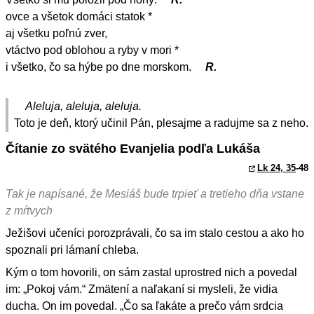
ovce a všetok domáci statok *
aj všetku poľnú zver,
vtáctvo pod oblohou a ryby v mori *
i všetko, čo sa hýbe po dne morskom.
R.
Aleluja, aleluja, aleluja.
Toto je deň, ktorý učinil Pán, plesajme a radujme sa z neho.
Čítanie zo svätého Evanjelia podľa Lukáša
Lk 24, 35
-48
Tak je napísané, že Mesiáš bude trpieť a tretieho dňa vstane
z mŕtvych
Ježišovi učeníci porozprávali, čo sa im stalo cestou a ako ho
spoznali pri lámaní chleba.
Kým o tom hovorili, on sám zastal uprostred nich a povedal
im: „Pokoj vám.“ Zmätení a naľakaní si mysleli, že vidia
ducha. On im povedal. „Čo sa ľakáte a prečo vám srdcia