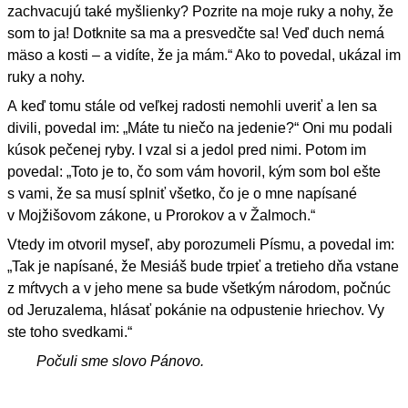
zachvacujú také myšlienky? Pozrite na moje ruky a nohy, že
som to ja! Dotknite sa ma a presvedčte sa! Veď duch nemá
mäso a kosti – a vidíte, že ja mám.“ Ako to povedal, ukázal im
ruky a nohy.
A keď tomu stále od veľkej radosti nemohli uveriť a len sa
divili, povedal im: „Máte tu niečo na jedenie?“ Oni mu podali
kúsok pečenej ryby. I vzal si a jedol pred nimi. Potom im
povedal: „Toto je to, čo som vám hovoril, kým som bol ešte
s vami, že sa musí splniť všetko, čo je o mne napísané
v Mojžišovom zákone, u Prorokov a v Žalmoch.“
Vtedy im otvoril myseľ, aby porozumeli Písmu, a povedal im:
„Tak je napísané, že Mesiáš bude trpieť a tretieho dňa vstane
z mŕtvych a v jeho mene sa bude všetkým národom, počnúc
od Jeruzalema, hlásať pokánie na odpustenie hriechov. Vy
ste toho svedkami.“
Počuli sme slovo Pánovo.