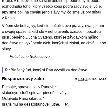
Bratia, v Kristovi sme sa stali dedičmi predurčenými podľa
rozhodnutia toho, ktorý všetko koná podľa rady svojej vôle,
aby sme boli na chválu jeho slávy my, čo sme už prv dúfali
v Krista.
V ňom ste boli aj vy, keď ste počuli slovo pravdy, evanjelium
o svojej spáse, a keď ste v neho uverili, označení pečaťou
prisľúbeného Ducha Svätého, ktorý je závdavkom nášho
dedičstva na vykúpenie tých, ktorých si získal, na chválu jeho
slávy.
Počuli sme Božie slovo.
R.:
Blažený ľud, ktorý si Pán vyvolil za dedičstvo.
Responzóriový žalm
Ž 33, 1
-2. 4-5. 12-13
Plesajte, spravodliví, v Pánovi; *
statočným sluší spievať pieseň chvály.
Oslavujte Pána citarou, *
hrajte mu na desaťstrunovej lutne.
R.