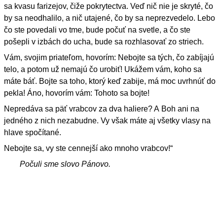
sa kvasu farizejov, čiže pokrytectva. Veď nič nie je skryté, čo
by sa neodhalilo, a nič utajené, čo by sa neprezvedelo. Lebo
čo ste povedali vo tme, bude počuť na svetle, a čo ste
pošepli v izbách do ucha, bude sa rozhlasovať zo striech.
Vám, svojim priateľom, hovorím: Nebojte sa tých, čo zabíjajú
telo, a potom už nemajú čo urobiť! Ukážem vám, koho sa
máte báť. Bojte sa toho, ktorý keď zabije, má moc uvrhnúť do
pekla! Áno, hovorím vám: Tohoto sa bojte!
Nepredáva sa päť vrabcov za dva haliere? A Boh ani na
jedného z nich nezabudne. Vy však máte aj všetky vlasy na
hlave spočítané.
Nebojte sa, vy ste cennejší ako mnoho vrabcov!“
Počuli sme slovo Pánovo.