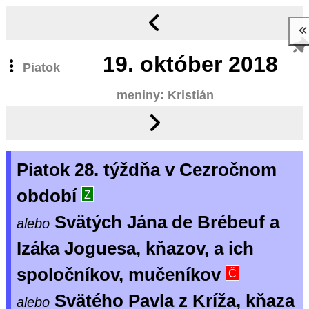
19.
október 2018
Piatok
meniny: Kristián
Piatok 28. týždňa v Cezročnom
období
Z
Svätých Jána de Brébeuf a
alebo
Izáka Joguesa, kňazov, a ich
spoločníkov, mučeníkov
Č
Svätého Pavla z Kríža, kňaza
alebo