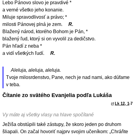
Lebo Pánovo slovo je pravdivé *
a verné všetko jeho konanie.
Miluje spravodlivosť a právo; *
milosti Pánovej plná je zem.
R.
Blažený národ, ktorého Bohom je Pán, *
blažený ľud, ktorý si on vyvolil za dedičstvo.
Pán hľadí z neba *
a vidí všetkých ľudí.
R.
Aleluja, aleluja, aleluja.
Tvoje milosrdenstvo, Pane, nech je nad nami, ako dúfame
v teba.
Čítanie zo svätého Evanjelia podľa Lukáša
Lk 12, 1
-7
Vy máte aj všetky vlasy na hlave spočítané
Ježiša obstúpili také zástupy, že skoro jeden po druhom
šliapali. On začal hovoriť najprv svojim učeníkom: „Chráňte