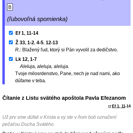
B
(ľubovoľná spomienka)
Ef 1, 11-14
Ž 33, 1-2. 4-5. 12-13
R.:
Blažený ľud, ktorý si Pán vyvolil za dedičstvo.
Lk 12, 1-7
Aleluja, aleluja, aleluja.
Tvoje milosrdenstvo, Pane, nech je nad nami, ako
dúfame v teba.
Čítanie z Listu svätého apoštola Pavla Efezanom
Ef 1, 11
-14
Už prv sme dúfali v Krista a vy ste v ňom boli označení
pečaťou Ducha Svätého