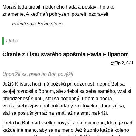
Mojžiš teda urobil medeného hada a postavil ho ako
znamenie. A keď naň pohryzení pozreli, ozdraveli.
Počuli sme Božie slovo.
alebo
Čítanie z Listu svätého apoštola Pavla Filipanom
Flp 2, 6
-11
Uponížil sa, preto ho Boh povýšil
Ježiš Kristus, hoci má božskú prirodzenosť, nepridŕžal sa
svojej rovnosti s Bohom, ale zriekol sa seba samého, vzal si
prirodzenosť sluhu, stal sa podobný ľuďom a podľa
vonkajšieho zjavu bol pokladaný za človeka. Uponížil sa,
stal sa poslušným až na smrť, až na smrť na kríži.
Preto ho Boh nad všetko povýšil a dal mu meno, ktoré je nad
každé iné meno, aby sa na meno Ježiš zohlo každé koleno