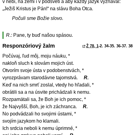
v nebi, na zemi i v podsvetí a aby každý jazyk vyznával:
„Ježiš Kristus je Pán!“ na slávu Boha Otca.
Počuli sme Božie slovo.
R.:
Pane, ty buď našou spásou.
Responzóriový žalm
Ž 78, 1
-2. 34-35. 36-37. 38
Počúvaj, ľud môj, moju náuku, *
nakloň sluch k slovám mojich úst.
Otvorím svoje ústa v podobenstvách, *
vyrozprávam starodávne tajomstvá.
R.
Keď na nich smrť zoslal, vtedy ho hľadali, *
obrátili sa a na úsvite prichádzali k nemu.
Rozpamätali sa, že Boh je ich pomoc, *
že Najvyšší, Boh, je ich záchranca.
R.
No podvádzali ho svojimi ústami, *
svojím jazykom ho klamali.
Ich srdcia neboli k nemu úprimné, *