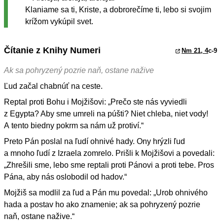
Klaniame sa ti, Kriste, a dobrorečíme ti, lebo si svojim
krížom vykúpil svet.
Čítanie z Knihy Numeri
Nm 21, 4
c-9
Ak sa pohryzený pozrie naň, ostane nažive
Ľud začal chabnúť na ceste.
Reptal proti Bohu i Mojžišovi: „Prečo ste nás vyviedli
z Egypta? Aby sme umreli na púšti? Niet chleba, niet vody!
A tento biedny pokrm sa nám už protiví.“
Preto Pán poslal na ľudí ohnivé hady. Ony hrýzli ľud
a mnoho ľudí z Izraela zomrelo. Prišli k Mojžišovi a povedali:
„Zhrešili sme, lebo sme reptali proti Pánovi a proti tebe. Pros
Pána, aby nás oslobodil od hadov.“
Mojžiš sa modlil za ľud a Pán mu povedal: „Urob ohnivého
hada a postav ho ako znamenie; ak sa pohryzený pozrie
naň, ostane nažive.“