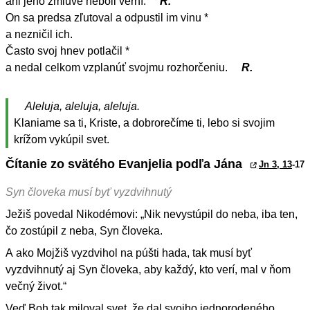
ani jeho zmluve neboli verní.
R.
On sa predsa zľutoval a odpustil im vinu *
a nezničil ich.
Často svoj hnev potlačil *
a nedal celkom vzplanúť svojmu rozhorčeniu.
R.
Aleluja, aleluja, aleluja.
Klaniame sa ti, Kriste, a dobrorečíme ti, lebo si svojim
krížom vykúpil svet.
Čítanie zo svätého Evanjelia podľa Jána
Jn 3, 13
-17
Syn človeka musí byť vyzdvihnutý
Ježiš povedal Nikodémovi: „Nik nevystúpil do neba, iba ten,
čo zostúpil z neba, Syn človeka.
A ako Mojžiš vyzdvihol na púšti hada, tak musí byť
vyzdvihnutý aj Syn človeka, aby každý, kto verí, mal v ňom
večný život.“
Veď Boh tak miloval svet, že dal svojho jednorodeného