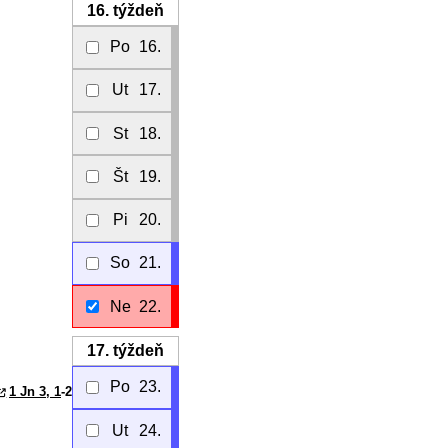
16.
týždeň
Po
16.
Ut
17.
St
18.
Št
19.
Pi
20.
So
21.
Ne
22.
17.
týždeň
Po
23.
1 Jn 3, 1
-2
Ut
24.