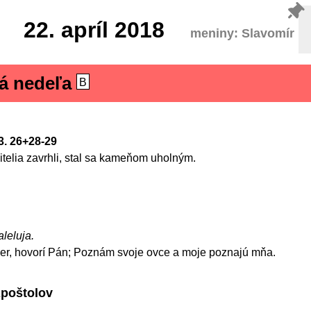
22.
apríl 2018
meniny: Slavomír
ná nedeľa
B
23. 26+28-29
telia zavrhli, stal sa kameňom uholným.
aleluja.
ier, hovorí Pán; Poznám svoje ovce a moje poznajú mňa.
Apoštolov