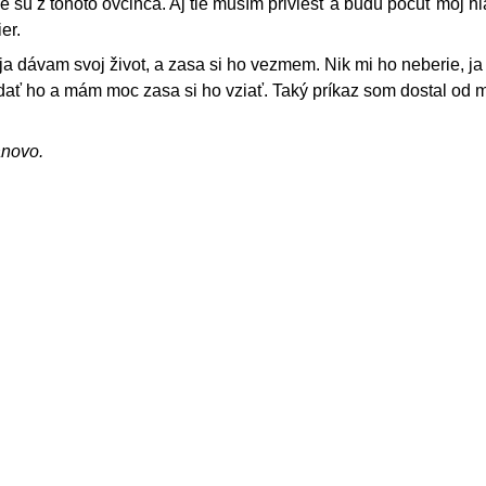
e sú z tohoto ovčinca. Aj tie musím priviesť a budú počuť môj h
er.
 ja dávam svoj život, a zasa si ho vezmem. Nik mi ho neberie, j
ť ho a mám moc zasa si ho vziať. Taký príkaz som dostal od 
ánovo.