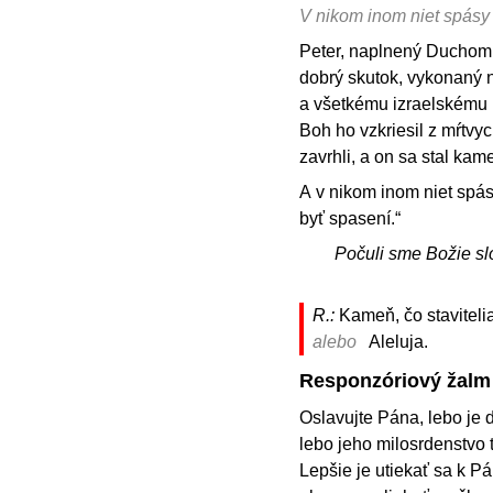
V nikom inom niet spásy
Peter, naplnený Duchom S
dobrý skutok, vykonaný 
a všetkému izraelskému ľ
Boh ho vzkriesil z mŕtvych
zavrhli, a on sa stal k
A v nikom inom niet spá
byť spasení.“
Počuli sme Božie sl
R.:
Kameň, čo staviteli
alebo
Aleluja.
Responzóriový žalm
Oslavujte Pána, lebo je d
lebo jeho milosrdenstvo 
Lepšie je utiekať sa k Pá