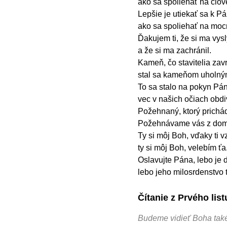
ako sa spoliehať na člov
Lepšie je utiekať sa k Pá
ako sa spoliehať na moc
Ďakujem ti, že si ma vysl
a že si ma zachránil.
Kameň, čo stavitelia zavrh
stal sa kameňom uholný
To sa stalo na pokyn Pán
vec v našich očiach obd
Požehnaný, ktorý prich
Požehnávame vás z do
Ty si môj Boh, vďaky ti 
ty si môj Boh, velebím ťa
Oslavujte Pána, lebo je d
lebo jeho milosrdenstvo 
Čítanie z Prvého lis
Budeme vidieť Boha také