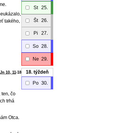
me.
St
25.
neukázalo,
Št
26.
ť takého,
Pi
27.
So
28.
Ne
29.
18.
týždeň
Jn 10, 11
-18
Po
30.
 ten, čo
ch trhá
nám Otca.