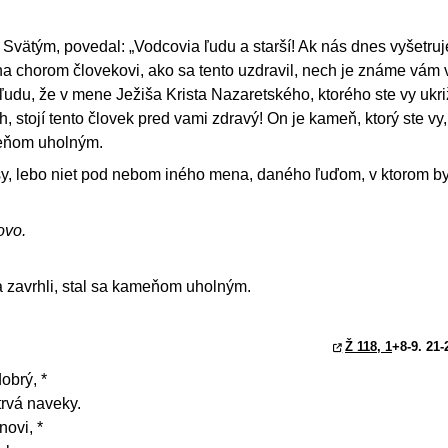
vätým, povedal: „Vodcovia ľudu a starší! Ak nás dnes vyšetruj
na chorom človekovi, ako sa tento uzdravil, nech je známe vám
udu, že v mene Ježiša Krista Nazaretského, ktorého ste vy ukriž
, stojí tento človek pred vami zdravý! On je kameň, ktorý ste vy, 
ameňom uholným.
sy, lebo niet pod nebom iného mena, daného ľuďom, v ktorom b
ovo.
a zavrhli, stal sa kameňom uholným.
Ž 118, 1
+8-9. 21-
obrý, *
trvá naveky.
novi, *