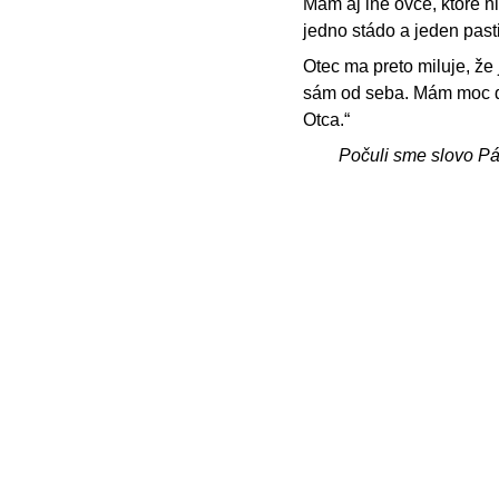
Mám aj iné ovce, ktoré ni
jedno stádo a jeden pasti
Otec ma preto miluje, že
sám od seba. Mám moc da
Otca.“
Počuli sme slovo P