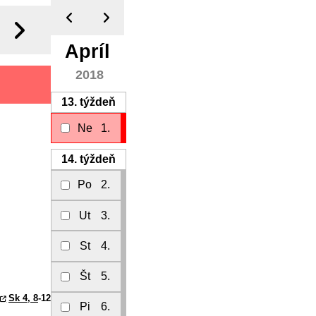
Apríl
2018
13.
týždeň
Ne
1.
14.
týždeň
Po
2.
Ut
3.
St
4.
Št
5.
Sk 4, 8
-12
Pi
6.