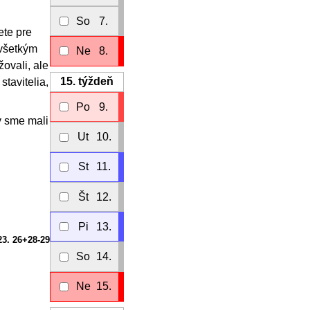
So
7.
ete pre
 všetkým
Ne
8.
ovali, ale
15.
týždeň
stavitelia,
Po
9.
y sme mali
Ut
10.
St
11.
Št
12.
Pi
13.
23. 26+28-29
So
14.
Ne
15.