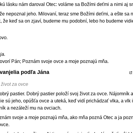
eľkú lásku nám daroval Otec: voláme sa Božími deťmi a nimi aj s
že nepoznal jeho. Milovaní, teraz sme Božími deťmi, a ešte sa 
 že keď sa on zjaví, budeme mu podobní, lebo ho budeme vidie
ovo.
ja.
 hovorí Pán; Poznám svoje ovce a moje poznajú mňa.
vanjelia podľa Jána
 život za ovce
brý pastier. Dobrý pastier položí svoj život za ovce. Nájomník a
ie sú jeho, opúšťa ovce a uteká, keď vidí prichádzať vlka, a vlk i
ník a nezáleží mu na ovciach.
oznám svoje a moje poznajú mňa, ako mňa pozná Otec a ja poz
ovce.