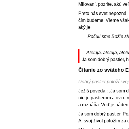
Milovaní, pozrite, akú v
Preto nás svet nepozná, 
čím budeme. Vieme však,
aký je.
Počuli sme Božie sl
Aleluja, aleluja, alelu
Ja som dobrý pastier,
Čítanie zo svätého E
Dobrý pastier položí svoj
Ježiš povedal: „Ja som do
nie je pastierom a ovce n
a rozháňa. Veď je náden
Ja som dobrý pastier. P
Aj svoj život položím za 