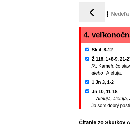
Nedeľa
4. veľkonoč
Sk 4, 8-12
Ž 118, 1+8-9. 21-
R.:
Kameň, čo stavi
alebo
Aleluja.
1 Jn 3, 1-2
Jn 10, 11-18
Aleluja, aleluja, 
Ja som dobrý past
Čítanie zo Skutkov 