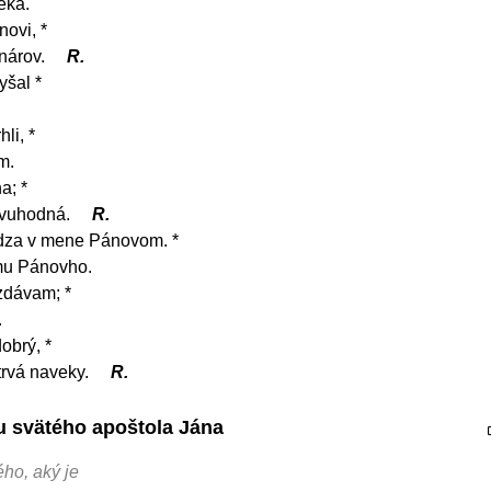
eka.
novi, *
nárov.
R.
yšal *
li, *
m.
a; *
ivuhodná.
R.
ádza v mene Pánovom. *
mu Pánovho.
vzdávam; *
.
obrý, *
trvá naveky.
R.
tu svätého apoštola Jána
ho, aký je