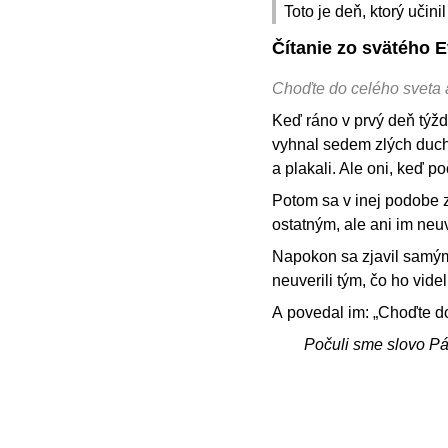
Toto je deň, ktorý učin
Čítanie zo svätého 
Choďte do celého sveta 
Keď ráno v prvý deň týždň
vyhnal sedem zlých duchov
a plakali. Ale oni, keď poč
Potom sa v inej podobe zj
ostatným, ale ani im neuv
Napokon sa zjavil samým 
neuverili tým, čo ho vide
A povedal im: „Choďte do
Počuli sme slovo P