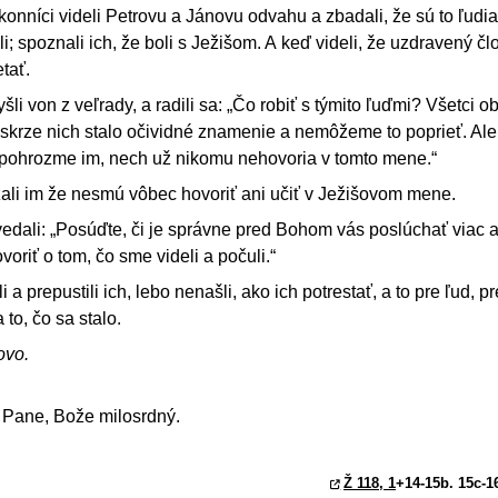
ákonníci videli Petrovu a Jánovu odvahu a zbadali, že sú to ľudi
li; spoznali ich, že boli s Ježišom. A keď videli, že uzdravený člo
tať.
šli von z veľrady, a radili sa: „Čo robiť s týmito ľuďmi? Všetci o
skrze nich stalo očividné znamenie a nemôžeme to poprieť. Ale
, pohrozme im, nech už nikomu nehovoria v tomto mene.“
ázali im že nesmú vôbec hovoriť ani učiť v Ježišovom mene.
edali: „Posúďte, či je správne pred Bohom vás poslúchať viac 
iť o tom, čo sme videli a počuli.“
 a prepustili ich, lebo nenašli, ako ich potrestať, a to pre ľud, p
 to, čo sa stalo.
ovo.
 Pane, Bože milosrdný.
Ž 118, 1
+14-15b. 15c-1