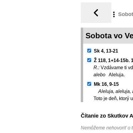
Sobo
Sobota vo V
Sk 4, 13-21
Ž 118, 1+14-15b. 
R.:
Vzdávame ti vď
alebo
Aleluja.
Mk 16, 9-15
Aleluja, aleluja, 
Toto je deň, ktorý
Čítanie zo Skutkov 
Nemôžeme nehovoriť o to