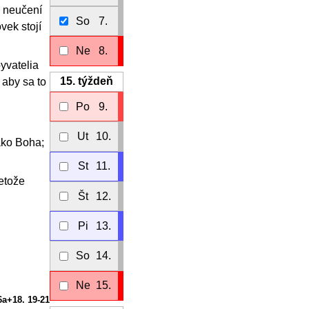
a neučení
So
7.
vek stojí
Ne
8.
byvatelia
15.
týždeň
 aby sa to
Po
9.
Ut
10.
ako Boha;
St
11.
retože
Št
12.
Pi
13.
So
14.
Ne
15.
6a+18. 19-21