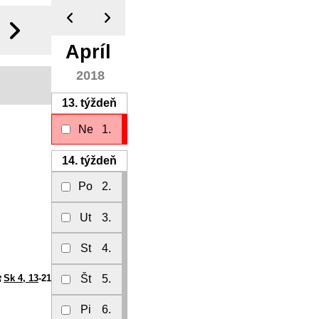
Apríl
2018
13.
týždeň
Ne
1.
14.
týždeň
Po
2.
Ut
3.
St
4.
Sk 4, 13
-21
Št
5.
Pi
6.