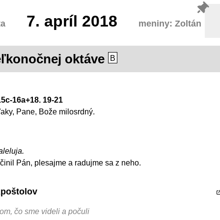
7.
apríl 2018
ta
meniny: Zoltán
eľkonočnej oktáve
B
15c-16a+18. 19-21
aky, Pane, Bože milosrdný.
aleluja.
 učinil Pán, plesajme a radujme sa z neho.
Apoštolov
m, čo sme videli a počuli