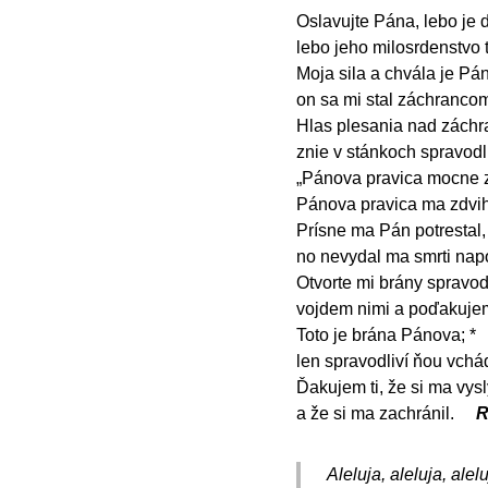
Oslavujte Pána, lebo je d
lebo jeho milosrdenstvo 
Moja sila a chvála je Pán
on sa mi stal záchranco
Hlas plesania nad záchr
znie v stánkoch spravodl
„Pánova pravica mocne z
Pánova pravica ma zdvih
Prísne ma Pán potrestal,
no nevydal ma smrti na
Otvorte mi brány spravodl
vojdem nimi a poďakuje
Toto je brána Pánova; *
len spravodliví ňou vchá
Ďakujem ti, že si ma vysl
a že si ma zachránil.
R
Aleluja, aleluja, alelu