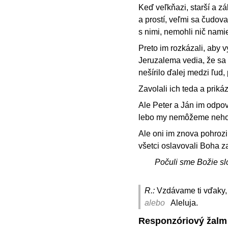
Keď veľkňazi, starší a z
a prostí, veľmi sa čudova
s nimi, nemohli nič namie
Preto im rozkázali, aby vy
Jeruzalema vedia, že sa 
nešírilo ďalej medzi ľud
Zavolali ich teda a prik
Ale Peter a Ján im odpov
lebo my nemôžeme nehovor
Ale oni im znova pohrozili
všetci oslavovali Boha za
Počuli sme Božie sl
R.:
Vzdávame ti vďaky,
alebo
Aleluja.
Responzóriový žalm