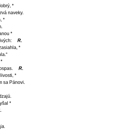
obrý, *
trvá naveky.
, *
m.
anou *
ivých:
R.
asiahla, *
la.“
 *
pospas.
R.
ivosti, *
m sa Pánovi.
dzajú.
yšal *
.
ja.