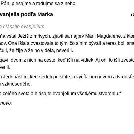
il Pán, plesajme a radujme sa z neho.
Evanjelia podľa Marka
a hlásajte evanjelium
a vstal Ježiš z mŕtvych, zjavil sa najprv Márii Magdaléne, z kto
. Ona išla a zvestovala to tým, čo s ním bývali a teraz boli sm
uli, že žije a že ho videla, neverili.
avil dvom z nich na ceste, keď išli na vidiek. Aj oni to išli zvest
erili.
Jedenástim, keď sedeli pri stole, a vyčítal im neveru a tvrdosť 
li vzkrieseného.
 celého sveta a hlásajte evanjelium všetkému stvoreniu.“
ánovo.