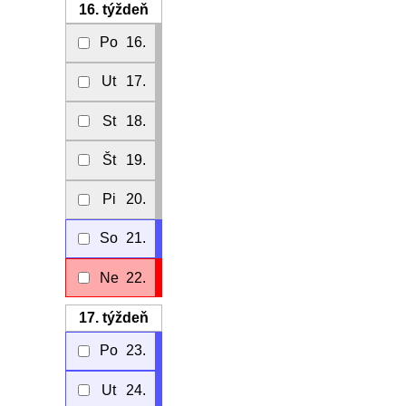
16.
týždeň
Po
16.
Ut
17.
St
18.
Št
19.
Pi
20.
So
21.
Ne
22.
17.
týždeň
Po
23.
Ut
24.