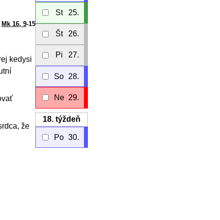
St
25.
Mk 16, 9
-15
Št
26.
Pi
27.
rej kedysi
utní
So
28.
Ne
29.
ovať
18.
týždeň
srdca, že
Po
30.