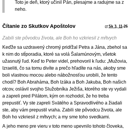
Toto je deň, ktorý učinil Pán, plesajme a radujme sa z
neho.
Čítanie zo Skutkov Apoštolov
Sk 3, 11
-26
Zabili ste pôvodcu života, ale Boh ho vzkriesil z mŕtvych
Keďže sa uzdravený chromý pridŕžal Petra a Jána, zbehol sa
k nim do stĺporadia, ktoré sa volá Šalamúnovým, všetok
užasnutý ľud. Keď to Peter videl, prehovoril k ľudu: „Mužovia,
Izraeliti, čo sa tomu divíte a prečo hľadíte na nás, akoby sme
boli vlastnou mocou alebo nábožnosťou urobili, že tento
chodí? Boh Abraháma, Boh Izáka a Boh Jakuba, Boh našich
otcov, oslávil svojho Služobníka Ježiša, ktorého ste vy vydali
a zapreli pred Pilátom, kým on rozhodol, že ho treba
prepustiť. Vy ste zapreli Svätého a Spravodlivého a žiadali
ste, aby vám prepustil vraha. Zabili ste pôvodcu života, ale
Boh ho vzkriesil z mŕtvych; a my sme toho svedkami.
A jeho meno pre vieru v toto meno upevnilo tohoto človeka,