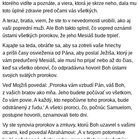
ktorého vidíte a poznáte, a viera, ktorá je skrze neho, dala mu
toto úplné zdravie pred očami vás všetkých.
A teraz, bratia, viem, že ste to v nevedomosti urobili, ako aj
vaši poprední muži. Ale Boh takto splnil, čo vopred oznámil
ústami všetkých prorokov, že jeho Mesiáš bude trpieť.
Kajajte sa teda, obráťte sa, aby sa zotreli vaše hriechy
a prišli časy osvieženia od Pána, aby poslal Ježiša, ktorý je
vám predurčený Mesiáš, ale musí ho prijať nebo až do čias,
keď sa všetko obnoví, čo odpradávna hovoril Boh ústami
svojich svätých prorokov.
Veď Mojžiš povedal: ‚Proroka vám vzbudí Pán, váš Boh,
z vašich bratov ako mňa. Jeho budete počúvať vo všetkom,
čo vám povie. A každý, kto nepočúvne toho proroka, bude
odstránený z ľudu.‘ A všetci proroci, čo, počnúc Samuelom,
postupne hovorili, oznamovali tieto dni.
Vy ste synovia prorokov a zmluvy, ktorú Boh uzavrel s vašimi
otcami, keď povedal Abrahámovi: ‚A v tvojom potomstve