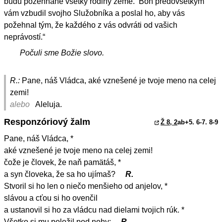
budú požehnané všetky rodiny zeme.‘ Boh predovšetkým
vám vzbudil svojho Služobníka a poslal ho, aby vás
požehnal tým, že každého z vás odvráti od vašich
neprávostí.“
Počuli sme Božie slovo.
R.:
Pane, náš Vládca, aké vznešené je tvoje meno na celej
zemi!
alebo
Aleluja.
Responzóriový žalm
Ž 8, 2
ab+5. 6-7. 8-9
Pane, náš Vládca, *
aké vznešené je tvoje meno na celej zemi!
čože je človek, že naň pamätáš, *
a syn človeka, že sa ho ujímaš?
R.
Stvoril si ho len o niečo menšieho od anjelov, *
slávou a cťou si ho ovenčil
a ustanovil si ho za vládcu nad dielami tvojich rúk. *
Všetko si mu položil pod nohy:
R.