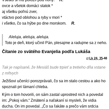
ovce a všetok domáci statok *
aj všetku poľnú zver,
vtáctvo pod oblohou a ryby v mori *
i všetko, čo sa hýbe po dne morskom.
R.
Aleluja, aleluja, aleluja.
Toto je deň, ktorý učinil Pán, plesajme a radujme sa z neho.
Čítanie zo svätého Evanjelia podľa Lukáša
Lk 24, 35
-48
Tak je napísané, že Mesiáš bude trpieť a tretieho dňa vstane
z mŕtvych
Ježišovi učeníci porozprávali, čo sa im stalo cestou a ako ho
spoznali pri lámaní chleba.
Kým o tom hovorili, on sám zastal uprostred nich a povedal
im: „Pokoj vám.“ Zmätení a naľakaní si mysleli, že vidia
ducha. On im povedal. „Čo sa ľakáte a prečo vám srdcia