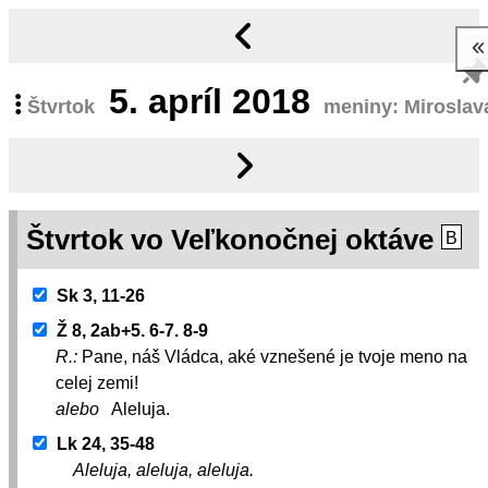
5.
apríl 2018
Štvrtok
meniny: Miroslav
Štvrtok vo Veľkonočnej oktáve
B
Sk 3, 11-26
Ž 8, 2ab+5. 6-7. 8-9
R.:
Pane, náš Vládca, aké vznešené je tvoje meno na
celej zemi!
alebo
Aleluja.
Lk 24, 35-48
Aleluja, aleluja, aleluja.