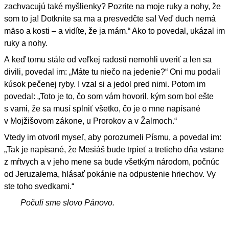
zachvacujú také myšlienky? Pozrite na moje ruky a nohy, že
som to ja! Dotknite sa ma a presvedčte sa! Veď duch nemá
mäso a kosti – a vidíte, že ja mám.“ Ako to povedal, ukázal im
ruky a nohy.
A keď tomu stále od veľkej radosti nemohli uveriť a len sa
divili, povedal im: „Máte tu niečo na jedenie?“ Oni mu podali
kúsok pečenej ryby. I vzal si a jedol pred nimi. Potom im
povedal: „Toto je to, čo som vám hovoril, kým som bol ešte
s vami, že sa musí splniť všetko, čo je o mne napísané
v Mojžišovom zákone, u Prorokov a v Žalmoch.“
Vtedy im otvoril myseľ, aby porozumeli Písmu, a povedal im:
„Tak je napísané, že Mesiáš bude trpieť a tretieho dňa vstane
z mŕtvych a v jeho mene sa bude všetkým národom, počnúc
od Jeruzalema, hlásať pokánie na odpustenie hriechov. Vy
ste toho svedkami.“
Počuli sme slovo Pánovo.