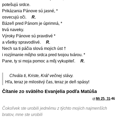
potešujú srdce.
Prikázania Pánove sú jasné, *
osvecujú oči.
R.
Bázeň pred Pánom je úprimná, *
trvá naveky.
Výroky Pánove sú pravdivé *
a všetky spravodlivé.
R.
Nech sa ti páčia slová mojich úst †
i rozjímanie môjho srdca pred tvojou tvárou. *
Pane, ty si moja pomoc a môj vykupiteľ.
R.
Chvála ti, Kriste, Kráľ večnej slávy.
Hľa, teraz je milostivý čas, teraz je deň spásy!
Čítanie zo svätého Evanjelia podľa Matúša
Mt 25, 31
-46
Čokoľvek ste urobili jednému z týchto mojich najmenších
bratov, mne ste urobili