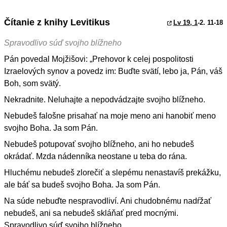
Čítanie z knihy Levitikus
Lv 19, 1
-2. 11-18
Spravodlivo súď svojho blížneho
Pán povedal Mojžišovi: „Prehovor k celej pospolitosti
Izraelových synov a povedz im: Buďte svätí, lebo ja, Pán, váš
Boh, som svätý.
Nekradnite. Neluhajte a nepodvádzajte svojho blížneho.
Nebudeš falošne prisahať na moje meno ani hanobiť meno
svojho Boha. Ja som Pán.
Nebudeš potupovať svojho blížneho, ani ho nebudeš
okrádať. Mzda nádenníka neostane u teba do rána.
Hluchému nebudeš zlorečiť a slepému nenastavíš prekážku,
ale báť sa budeš svojho Boha. Ja som Pán.
Na súde nebuďte nespravodliví. Ani chudobnému nadŕžať
nebudeš, ani sa nebudeš skláňať pred mocnými.
Spravodlivo súď svojho blížneho.