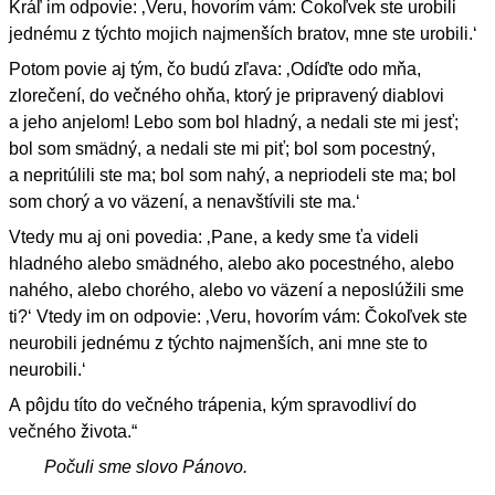
Kráľ im odpovie: ‚Veru, hovorím vám: Čokoľvek ste urobili
jednému z týchto mojich najmenších bratov, mne ste urobili.‘
Potom povie aj tým, čo budú zľava: ‚Odíďte odo mňa,
zlorečení, do večného ohňa, ktorý je pripravený diablovi
a jeho anjelom! Lebo som bol hladný, a nedali ste mi jesť;
bol som smädný, a nedali ste mi piť; bol som pocestný,
a nepritúlili ste ma; bol som nahý, a nepriodeli ste ma; bol
som chorý a vo väzení, a nenavštívili ste ma.‘
Vtedy mu aj oni povedia: ‚Pane, a kedy sme ťa videli
hladného alebo smädného, alebo ako pocestného, alebo
nahého, alebo chorého, alebo vo väzení a neposlúžili sme
ti?‘ Vtedy im on odpovie: ‚Veru, hovorím vám: Čokoľvek ste
neurobili jednému z týchto najmenších, ani mne ste to
neurobili.‘
A pôjdu títo do večného trápenia, kým spravodliví do
večného života.“
Počuli sme slovo Pánovo.