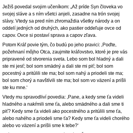
Ježiš povedal svojim učeníkom: „Až príde Syn človeka vo
svojej sláve a s ním všetci anjeli, zasadne na trón svojej
slávy. Vtedy sa pred ním zhromaždia všetky národy a on
oddelí jedných od druhých, ako pastier oddeľuje ovce od
capov. Ovce si postaví sprava a capov zľava.
Potom Kráľ povie tým, čo budú po jeho pravici: ‚Poďte,
požehnaní môjho Otca, zaujmite kráľovstvo, ktoré je pre vás
pripravené od stvorenia sveta. Lebo som bol hladný a dali
ste mi jesť; bol som smädný a dali ste mi piť; bol som
pocestný a pritúlili ste ma; bol som nahý a priodeli ste ma;
bol som chorý a navštívili ste ma; bol som vo väzení a prišli
ste ku mne.‘
Vtedy mu spravodliví povedia: ‚Pane, a kedy sme ťa videli
hladného a nakŕmili sme ťa, alebo smädného a dali sme ti
piť? Kedy sme ťa videli ako pocestného a pritúlili sme ťa,
alebo nahého a priodeli sme ťa? Kedy sme ťa videli chorého
alebo vo väzení a prišli sme k tebe?‘