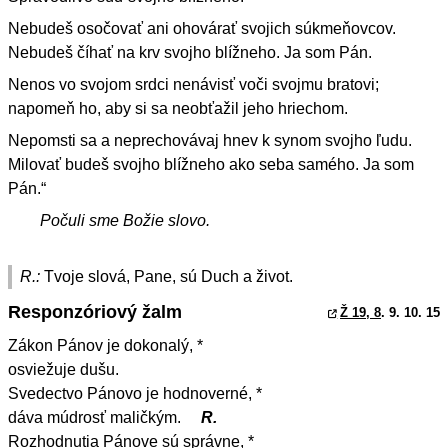
Nebudeš osočovať ani ohovárať svojich súkmeňovcov.
Nebudeš číhať na krv svojho blížneho. Ja som Pán.
Nenos vo svojom srdci nenávisť voči svojmu bratovi;
napomeň ho, aby si sa neobťažil jeho hriechom.
Nepomsti sa a neprechovávaj hnev k synom svojho ľudu.
Milovať budeš svojho blížneho ako seba samého. Ja som
Pán.“
Počuli sme Božie slovo.
R.:
Tvoje slová, Pane, sú Duch a život.
Responzóriový žalm
Ž 19, 8
. 9. 10. 15
Zákon Pánov je dokonalý, *
osviežuje dušu.
Svedectvo Pánovo je hodnoverné, *
dáva múdrosť maličkým.
R.
Rozhodnutia Pánove sú správne, *