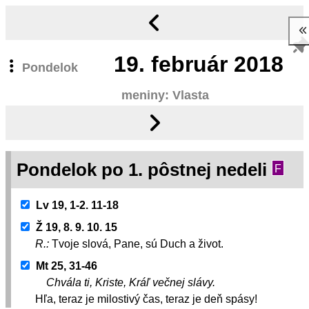
19.
február 2018
Pondelok
meniny: Vlasta
Pondelok po 1. pôstnej nedeli
F
Lv 19, 1-2. 11-18
Ž 19, 8. 9. 10. 15
R.:
Tvoje slová, Pane, sú Duch a život.
Mt 25, 31-46
Chvála ti, Kriste, Kráľ večnej slávy.
Hľa, teraz je milostivý čas, teraz je deň spásy!