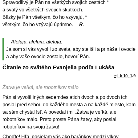
Spravodlivý je Pán na všetkých svojich cestách *
a svätý vo všetkých svojich skutkoch.
Blízky je Pán všetkým, čo ho vzývajú, *
všetkým, čo ho vzývajú úprimne.
R.
Aleluja, aleluja, aleluja.
Ja som si vás vyvolil zo sveta, aby ste išli a prinášali ovocie
a aby vaše ovocie zostalo, hovorí Pán.
Čítanie zo svätého Evanjelia podľa Lukáša
Lk 10, 1
-9
Žatva je veľká, ale robotníkov málo
Pán si vyvolil iných sedemdesiatich dvoch a po dvoch ich
poslal pred sebou do každého mesta a na každé miesto, kam
sa sám chystal ísť. A povedal im: „Žatva je veľká, ale
robotníkov málo. Preto proste Pána žatvy, aby poslal
robotníkov na svoju žatvu!
Choďte! Hľa, posielam vás ako baránkov medzi vlkov.