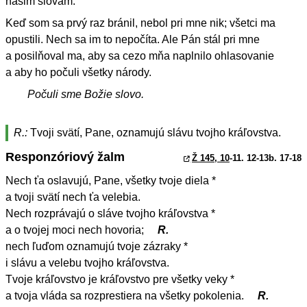
našim slovám.
Keď som sa prvý raz bránil, nebol pri mne nik; všetci ma
opustili. Nech sa im to nepočíta. Ale Pán stál pri mne
a posilňoval ma, aby sa cezo mňa naplnilo ohlasovanie
a aby ho počuli všetky národy.
Počuli sme Božie slovo.
R.:
Tvoji svätí, Pane, oznamujú slávu tvojho kráľovstva.
Responzóriový žalm
Ž 145, 10
-11. 12-13b. 17-18
Nech ťa oslavujú, Pane, všetky tvoje diela *
a tvoji svätí nech ťa velebia.
Nech rozprávajú o sláve tvojho kráľovstva *
a o tvojej moci nech hovoria;
R.
nech ľuďom oznamujú tvoje zázraky *
i slávu a velebu tvojho kráľovstva.
Tvoje kráľovstvo je kráľovstvo pre všetky veky *
a tvoja vláda sa rozprestiera na všetky pokolenia.
R.