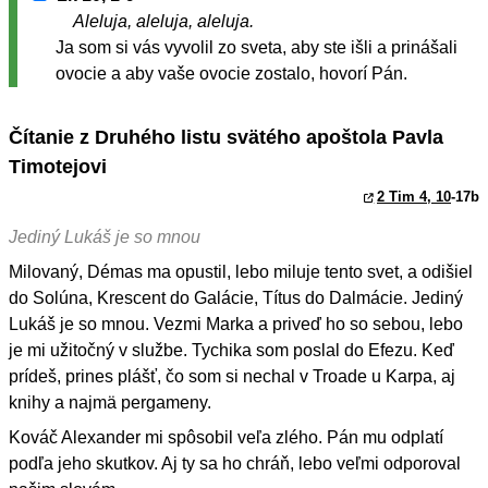
Aleluja, aleluja, aleluja.
Ja som si vás vyvolil zo sveta, aby ste išli a prinášali
ovocie a aby vaše ovocie zostalo, hovorí Pán.
Čítanie z Druhého listu svätého apoštola Pavla
Timotejovi
2 Tim 4, 10
-17b
Jediný Lukáš je so mnou
Milovaný, Démas ma opustil, lebo miluje tento svet, a odišiel
do Solúna, Krescent do Galácie, Títus do Dalmácie. Jediný
Lukáš je so mnou. Vezmi Marka a priveď ho so sebou, lebo
je mi užitočný v službe. Tychika som poslal do Efezu. Keď
prídeš, prines plášť, čo som si nechal v Troade u Karpa, aj
knihy a najmä pergameny.
Kováč Alexander mi spôsobil veľa zlého. Pán mu odplatí
podľa jeho skutkov. Aj ty sa ho chráň, lebo veľmi odporoval