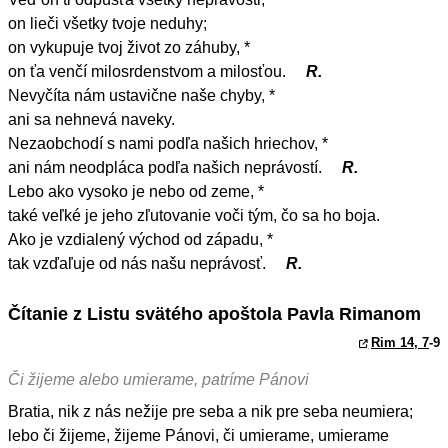
on lieči všetky tvoje neduhy;
on vykupuje tvoj život zo záhuby, *
on ťa venčí milosrdenstvom a milosťou.
R.
Nevyčíta nám ustavične naše chyby, *
ani sa nehnevá naveky.
Nezaobchodí s nami podľa našich hriechov, *
ani nám neodpláca podľa našich neprávostí.
R.
Lebo ako vysoko je nebo od zeme, *
také veľké je jeho zľutovanie voči tým, čo sa ho boja.
Ako je vzdialený východ od západu, *
tak vzďaľuje od nás našu neprávosť.
R.
Čítanie z Listu svätého apoštola Pavla Rimanom
Rim 14, 7
-9
Či žijeme alebo umierame, patríme Pánovi
Bratia, nik z nás nežije pre seba a nik pre seba neumiera;
lebo či žijeme, žijeme Pánovi, či umierame, umierame