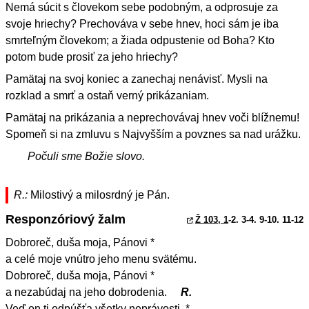
Nemá súcit s človekom sebe podobným, a odprosuje za
svoje hriechy? Prechováva v sebe hnev, hoci sám je iba
smrteľným človekom; a žiada odpustenie od Boha? Kto
potom bude prosiť za jeho hriechy?
Pamätaj na svoj koniec a zanechaj nenávisť. Mysli na
rozklad a smrť a ostaň verný prikázaniam.
Pamätaj na prikázania a neprechovávaj hnev voči blížnemu!
Spomeň si na zmluvu s Najvyšším a povznes sa nad urážku.
Počuli sme Božie slovo.
R.:
Milostivý a milosrdný je Pán.
Responzóriový žalm
Ž 103, 1
-2. 3-4. 9-10. 11-12
Dobroreč, duša moja, Pánovi *
a celé moje vnútro jeho menu svätému.
Dobroreč, duša moja, Pánovi *
a nezabúdaj na jeho dobrodenia.
R.
Veď on ti odpúšťa všetky neprávosti, *