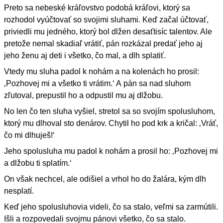
Preto sa nebeské kráľovstvo podobá kráľovi, ktorý sa
rozhodol vyúčtovať so svojimi sluhami. Keď začal účtovať,
priviedli mu jedného, ktorý bol dlžen desaťtisíc talentov. Ale
pretože nemal skadiaľ vrátiť, pán rozkázal predať jeho aj
jeho ženu aj deti i všetko, čo mal, a dlh splatiť.
Vtedy mu sluha padol k nohám a na kolenách ho prosil:
‚Pozhovej mi a všetko ti vrátim.‘ A pán sa nad sluhom
zľutoval, prepustil ho a odpustil mu aj dlžobu.
No len čo ten sluha vyšiel, stretol sa so svojím spolusluhom,
ktorý mu dlhoval sto denárov. Chytil ho pod krk a kričal: ‚Vráť,
čo mi dlhuješ!‘
Jeho spolusluha mu padol k nohám a prosil ho: ‚Pozhovej mi
a dlžobu ti splatím.‘
On však nechcel, ale odišiel a vrhol ho do žalára, kým dlh
nesplatí.
Keď jeho spolusluhovia videli, čo sa stalo, veľmi sa zarmútili.
Išli a rozpovedali svojmu pánovi všetko, čo sa stalo.