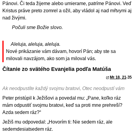
Pánovi. Či teda žijeme alebo umierame, patríme Pánovi. Veď
Kristus práve preto zomrel a ožil, aby vládol aj nad mŕtvymi aj
nad živými.
Počuli sme Božie slovo.
Aleluja, aleluja, aleluja.
Nové prikázanie vám dávam, hovorí Pán; aby ste sa
milovali navzájom, ako som ja miloval vás.
Čítanie zo svätého Evanjelia podľa Matúša
Mt 18, 21
-35
Ak neodpustíte každý svojmu bratovi, Otec neodpustí vám
Peter pristúpil k Ježišovi a povedal mu: „Pane, koľko ráz
mám odpustiť svojmu bratovi, keď sa proti mne prehreší?
Azda sedem ráz?“
Ježiš mu odpovedal: „Hovorím ti: Nie sedem ráz, ale
sedemdesiatsedem ráz.