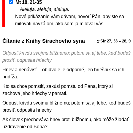
Mt 18, 21-35
Aleluja, aleluja, aleluja.
Nové prikázanie vám dávam, hovorí Pán; aby ste sa
milovali navzájom, ako som ja miloval vás.
Čítanie z Knihy Sirachovho syna
Sir 27, 33
– 28, 9
Odpusť krivdu svojmu blížnemu; potom sa aj tebe, keď budeš
prosiť, odpustia hriechy
Hnev a nenávisť – obidvoje je odporné, len hriešnik sa ich
pridŕža.
Kto sa chce pomstiť, zakúsi pomstu od Pána, ktorý si
zachová jeho hriechy v pamäti.
Odpusť krivdu svojmu blížnemu; potom sa aj tebe, keď budeš
prosiť, odpustia hriechy.
Ak človek prechováva hnev proti blížnemu, ako môže žiadať
uzdravenie od Boha?