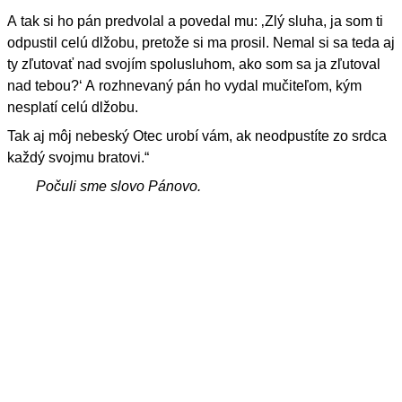
A tak si ho pán predvolal a povedal mu: ‚Zlý sluha, ja som ti
odpustil celú dlžobu, pretože si ma prosil. Nemal si sa teda aj
ty zľutovať nad svojím spolusluhom, ako som sa ja zľutoval
nad tebou?‘ A rozhnevaný pán ho vydal mučiteľom, kým
nesplatí celú dlžobu.
Tak aj môj nebeský Otec urobí vám, ak neodpustíte zo srdca
každý svojmu bratovi.“
Počuli sme slovo Pánovo.