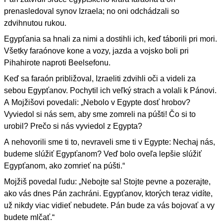
prenasledoval synov Izraela; no oni odchádzali so
zdvihnutou rukou.
Egypťania sa hnali za nimi a dostihli ich, keď táborili pri mori.
Všetky faraónove kone a vozy, jazda a vojsko boli pri
Pihahirote naproti Beelsefonu.
Keď sa faraón približoval, Izraeliti zdvihli oči a videli za
sebou Egypťanov. Pochytil ich veľký strach a volali k Pánovi.
A Mojžišovi povedali: „Nebolo v Egypte dosť hrobov?
Vyviedol si nás sem, aby sme zomreli na púšti! Čo si to
urobil? Prečo si nás vyviedol z Egypta?
A nehovorili sme ti to, nevraveli sme ti v Egypte: Nechaj nás,
budeme slúžiť Egypťanom? Veď bolo oveľa lepšie slúžiť
Egypťanom, ako zomrieť na púšti.“
Mojžiš povedal ľudu: „Nebojte sa! Stojte pevne a pozerajte,
ako vás dnes Pán zachráni. Egypťanov, ktorých teraz vidíte,
už nikdy viac vidieť nebudete. Pán bude za vás bojovať a vy
budete mlčať.“