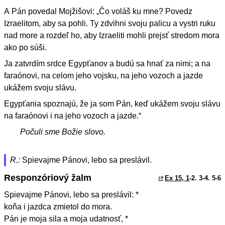
A Pán povedal Mojžišovi: „Čo voláš ku mne? Povedz
Izraelitom, aby sa pohli. Ty zdvihni svoju palicu a vystri ruku
nad more a rozdeľ ho, aby Izraeliti mohli prejsť stredom mora
ako po súši.
Ja zatvrdím srdce Egypťanov a budú sa hnať za nimi; a na
faraónovi, na celom jeho vojsku, na jeho vozoch a jazde
ukážem svoju slávu.
Egypťania spoznajú, že ja som Pán, keď ukážem svoju slávu
na faraónovi i na jeho vozoch a jazde.“
Počuli sme Božie slovo.
R.:
Spievajme Pánovi, lebo sa preslávil.
Responzóriový žalm
Ex 15, 1
-2. 3-4. 5-6
Spievajme Pánovi, lebo sa preslávil: *
koňa i jazdca zmietol do mora.
Pán je moja sila a moja udatnosť, *