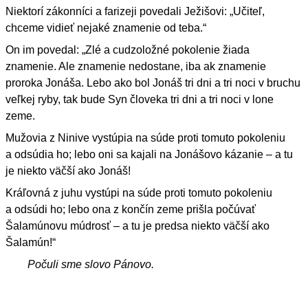
Niektorí zákonníci a farizeji povedali Ježišovi: „Učiteľ,
chceme vidieť nejaké znamenie od teba.“
On im povedal: „Zlé a cudzoložné pokolenie žiada
znamenie. Ale znamenie nedostane, iba ak znamenie
proroka Jonáša. Lebo ako bol Jonáš tri dni a tri noci v bruchu
veľkej ryby, tak bude Syn človeka tri dni a tri noci v lone
zeme.
Mužovia z Ninive vystúpia na súde proti tomuto pokoleniu
a odsúdia ho; lebo oni sa kajali na Jonášovo kázanie – a tu
je niekto väčší ako Jonáš!
Kráľovná z juhu vystúpi na súde proti tomuto pokoleniu
a odsúdi ho; lebo ona z končín zeme prišla počúvať
Šalamúnovu múdrosť – a tu je predsa niekto väčší ako
Šalamún!“
Počuli sme slovo Pánovo.