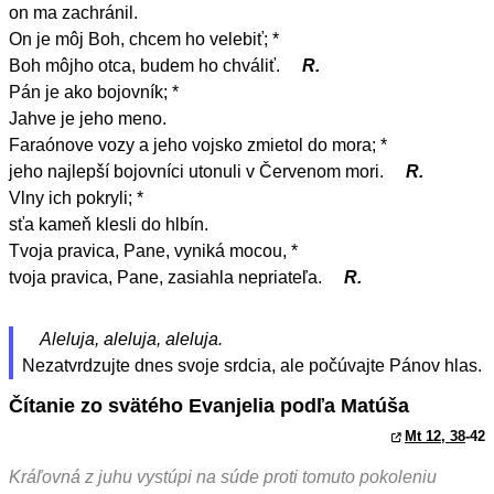
on ma zachránil.
On je môj Boh, chcem ho velebiť; *
Boh môjho otca, budem ho chváliť.
R.
Pán je ako bojovník; *
Jahve je jeho meno.
Faraónove vozy a jeho vojsko zmietol do mora; *
jeho najlepší bojovníci utonuli v Červenom mori.
R.
Vlny ich pokryli; *
sťa kameň klesli do hlbín.
Tvoja pravica, Pane, vyniká mocou, *
tvoja pravica, Pane, zasiahla nepriateľa.
R.
Aleluja, aleluja, aleluja.
Nezatvrdzujte dnes svoje srdcia, ale počúvajte Pánov hlas.
Čítanie zo svätého Evanjelia podľa Matúša
Mt 12, 38
-42
Kráľovná z juhu vystúpi na súde proti tomuto pokoleniu