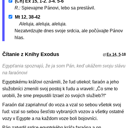
(Ch) Ex 15, 1-2. 3-4. 5-6
R.:
Spievajme Pánovi, lebo sa preslávil.
Mt 12, 38-42
Aleluja, aleluja, aleluja.
Nezatvrdzujte dnes svoje srdcia, ale počúvajte Pánov
hlas.
Čítanie z Knihy Exodus
Ex 14, 5
-18
Egypťania spoznajú, že ja som Pán, keď ukážem svoju slávu
na faraónovi
Egyptskému kráľovi oznámili, že ľud utiekol; faraón a jeho
služobníci zmenili svoj postoj k ľudu a vraveli: „Čo sme to
urobili, že sme prepustili Izrael zo svojich služieb?!“
Faraón dal zapriahnuť do voza a vzal so sebou všetok svoj
ľud: vzal so sebou šesťsto vybraných vozov a všetky ostatné
vozy v Egypte a na každom voze boli bojovníci.
Pán zatvrdil srdce egyptského kráľa faraóna a on