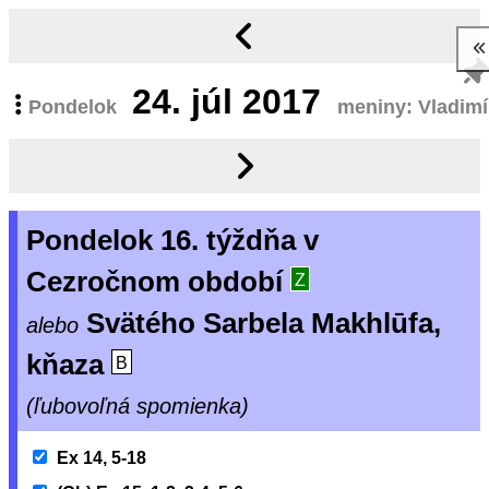
24.
júl 2017
Pondelok
meniny: Vladimí
Pondelok 16. týždňa v
Cezročnom období
Z
Svätého Sarbela Makhlūfa,
alebo
kňaza
B
(ľubovoľná spomienka)
Ex 14, 5-18