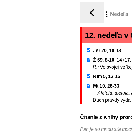
Nedeľa
12. nedeľa 
Jer 20, 10-13
Ž 69, 8-10. 14+17.
R.:
Vo svojej veľke
Rim 5, 12-15
Mt 10, 26-33
Aleluja, aleluja, 
Duch pravdy vydá 
Čítanie z Knihy pro
Pán je so mnou sťa moc