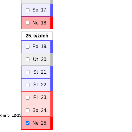
So
17.
Ne
18.
25.
týždeň
Po
19.
Ut
20.
St
21.
Št
22.
Pi
23.
So
24.
Rim 5, 12
-15
Ne
25.