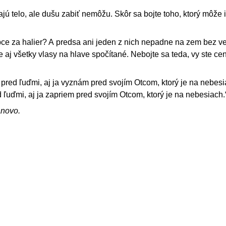
ajú telo, ale dušu zabiť nemôžu. Skôr sa bojte toho, ktorý môže 
ce za halier? A predsa ani jeden z nich nepadne na zem bez 
 aj všetky vlasy na hlave spočítané. Nebojte sa teda, vy ste ce
red ľuďmi, aj ja vyznám pred svojím Otcom, ktorý je na nebesi
d ľuďmi, aj ja zapriem pred svojím Otcom, ktorý je na nebesiach.
ánovo.