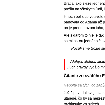
Bratia, ako skrze jedného
prešla na všetkých ľudí, l
Hriech bol síce vo svete
panovala od Adama až po
on je predobrazom toho, k
Ale s darom to nie je ta
sa milosťou jedného člov
Počuli sme Božie sl
Aleluja, aleluja, alelu
Duch pravdy vydá o mne
Čítanie zo svätého 
Nebojte sa tých, čo zabíj
Ježiš povedal svojim apoš
utajené, čo by sa neprez
rozhlasujte zo striech.