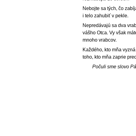
Nebojte sa tých, čo zabíj
i telo zahubiť v pekle.
Nepredávajú sa dva vrab
vášho Otca. Vy však máte
mnoho vrabcov.
Každého, kto mňa vyzná p
toho, kto mňa zaprie pre
Počuli sme slovo P