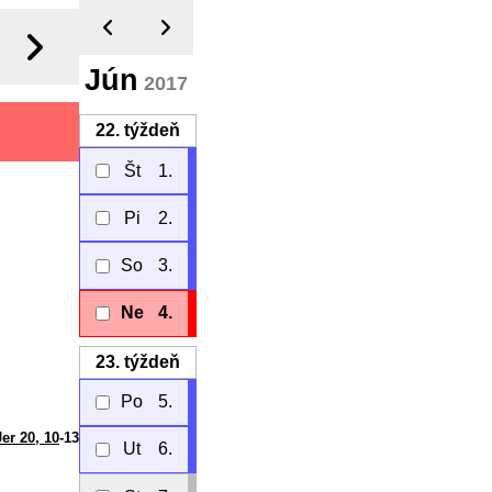
Jún
2017
22.
týždeň
Št
1.
Pi
2.
So
3.
Ne
4.
23.
týždeň
Po
5.
Jer 20, 10
-13
Ut
6.