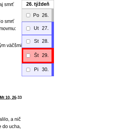
26.
týždeň
aj smrť
Po
26.
No smrť
Ut
27.
damovmu:
St
28.
tým väčšmi
Št
29.
Pi
30.
Mt 10, 26
-33
ilo, a nič
e do ucha,