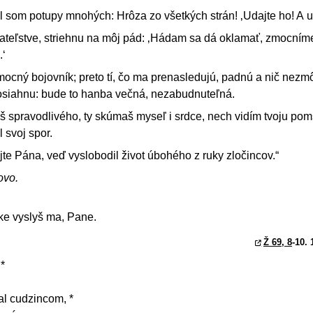
l som potupy mnohých: Hrôza zo všetkých strán! ‚Udajte ho! A 
 priateľstve, striehnu na môj pád: ‚Hádam sa dá oklamať, zmocním
.‘
ocný bojovník; preto tí, čo ma prenasledujú, padnú a nič nezm
osiahnu: bude to hanba večná, nezabudnuteľná.
š spravodlivého, ty skúmaš myseľ i srdce, nech vidím tvoju pom
l svoj spor.
jte Pána, veď vyslobodil život úbohého z ruky zločincov.“
ovo.
ske vyslyš ma, Pane.
Ž 69, 8
-10. 
*
al cudzincom, *