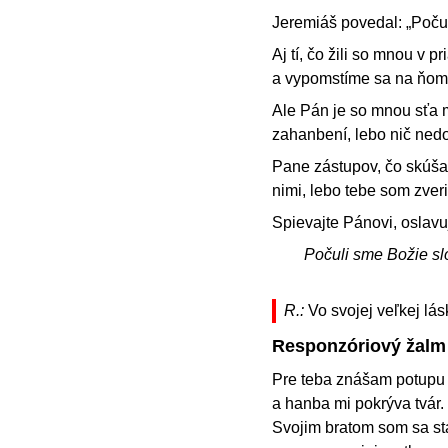
Jeremiáš povedal: „Poču
Aj tí, čo žili so mnou v
a vypomstíme sa na ňom
Ale Pán je so mnou sťa m
zahanbení, lebo nič ned
Pane zástupov, čo skúša
nimi, lebo tebe som zveri
Spievajte Pánovi, oslavu
Počuli sme Božie sl
R.:
Vo svojej veľkej lá
Responzóriový žalm
Pre teba znášam potupu 
a hanba mi pokrýva tvár.
Svojim bratom som sa st