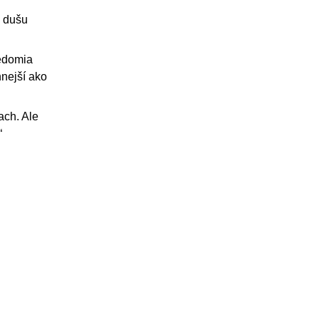
i dušu
vedomia
nnejší ako
ach. Ale
“