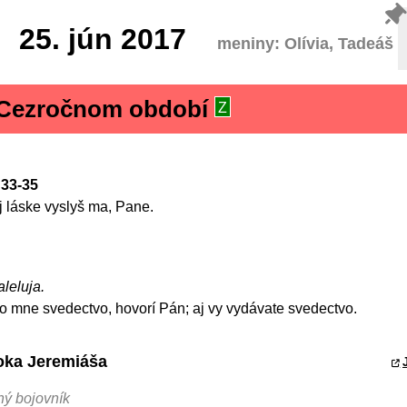
25.
jún 2017
meniny: Olívia, Tadeáš
v Cezročnom období
Z
 33-35
j láske vyslyš ma, Pane.
aleluja.
o mne svedectvo, hovorí Pán; aj vy vydávate svedectvo.
roka Jeremiáša
ný bojovník