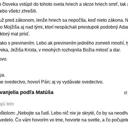
 človeka vstúpil do tohoto sveta hriech a skrze hriech smrť, tak 
ebo všetci zhrešili.
 už pred zákonom, lenže hriech sa nepočíta, keď nieto zákona. 
 Mojžiša aj nad tými, ktorí nespáchali priestupok podobný A
torý mal prísť.
k ako s previnením. Lebo ak previnením jedného zomreli mnohí, 
eka, Ježiša Krista, v mnohých rozhojnila Božia milosť a dar.
ovo.
ja.
 svedectvo, hovorí Pán; aj vy vydávate svedectvo.
Evanjelia podľa Matúša
ajú telo
tolom: „Nebojte sa ľudí. Lebo nič nie je skryté, čo by sa neodhal
vedelo. Čo vám hovorím vo tme, hovorte na svetle, a čo počujet