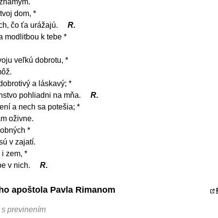
eznámym.
tvoj dom, *
h, čo ťa urážajú.
R.
a modlitbou k tebe *
oju veľkú dobrotu, *
môž.
obrotivý a láskavý; *
enstvo pohliadni na mňa.
R.
ní a nech sa potešia; *
ám oživne.
obných *
ú v zajatí.
i zem, *
be v nich.
R.
tého apoštola Pavla Rimanom
o s previnením