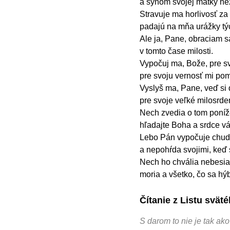
a synom svojej matky n
Stravuje ma horlivosť za 
padajú na mňa urážky týc
Ale ja, Pane, obraciam s
v tomto čase milosti.
Vypočuj ma, Bože, pre sv
pre svoju vernosť mi po
Vyslyš ma, Pane, veď si d
pre svoje veľké milosrd
Nech zvedia o tom poníže
hľadajte Boha a srdce v
Lebo Pán vypočuje chud
a nepohŕda svojimi, keď s
Nech ho chvália nebesia 
moria a všetko, čo sa hý
Čítanie z Listu svä
S darom to nie je tak ak