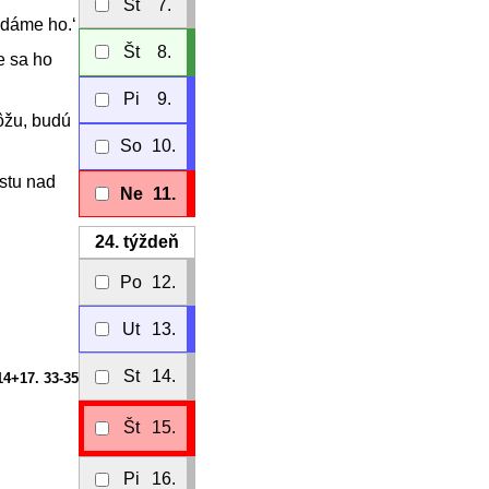
St
7.
udáme ho.‘
Št
8.
e sa ho
Pi
9.
ôžu, budú
So
10.
stu nad
Ne
11.
24.
týždeň
Po
12.
Ut
13.
St
14.
14+17. 33-35
Št
15.
Pi
16.