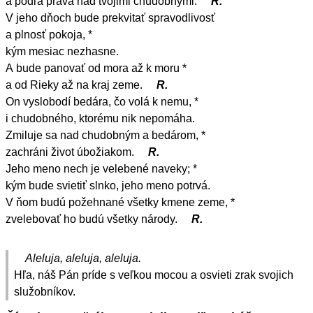
a podľa práva nad tvojimi chudobnými.
R.
V jeho dňoch bude prekvitať spravodlivosť
a plnosť pokoja, *
kým mesiac nezhasne.
A bude panovať od mora až k moru *
a od Rieky až na kraj zeme.
R.
On vyslobodí bedára, čo volá k nemu, *
i chudobného, ktorému nik nepomáha.
Zmiluje sa nad chudobným a bedárom, *
zachráni život úbožiakom.
R.
Jeho meno nech je velebené naveky; *
kým bude svietiť slnko, jeho meno potrvá.
V ňom budú požehnané všetky kmene zeme, *
zvelebovať ho budú všetky národy.
R.
Aleluja, aleluja, aleluja.
Hľa, náš Pán príde s veľkou mocou a osvieti zrak svojich
služobníkov.