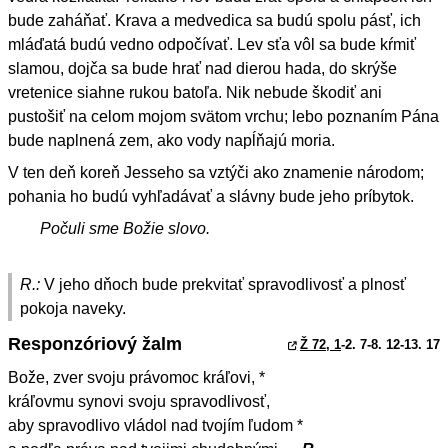
bude zaháňať. Krava a medvedica sa budú spolu pásť, ich
mláďatá budú vedno odpočívať. Lev sťa vôl sa bude kŕmiť
slamou, dojča sa bude hrať nad dierou hada, do skrýše
vretenice siahne rukou batoľa. Nik nebude škodiť ani
pustošiť na celom mojom svätom vrchu; lebo poznaním Pána
bude naplnená zem, ako vody napĺňajú moria.
V ten deň koreň Jesseho sa vztýči ako znamenie národom;
pohania ho budú vyhľadávať a slávny bude jeho príbytok.
Počuli sme Božie slovo.
R.:
V jeho dňoch bude prekvitať spravodlivosť a plnosť
pokoja naveky.
Responzóriový žalm
Ž 72, 1
-2. 7-8. 12-13. 17
Bože, zver svoju právomoc kráľovi, *
kráľovmu synovi svoju spravodlivosť,
aby spravodlivo vládol nad tvojím ľudom *