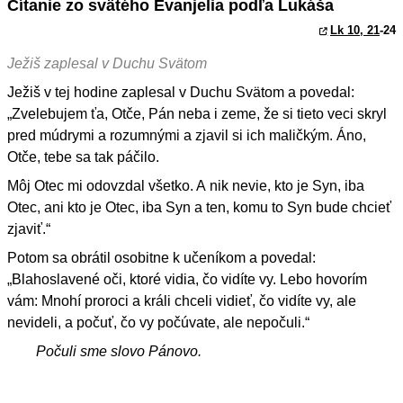
Čítanie zo svätého Evanjelia podľa Lukáša
Lk 10, 21
-24
Ježiš zaplesal v Duchu Svätom
Ježiš v tej hodine zaplesal v Duchu Svätom a povedal:
„Zvelebujem ťa, Otče, Pán neba i zeme, že si tieto veci skryl
pred múdrymi a rozumnými a zjavil si ich maličkým. Áno,
Otče, tebe sa tak páčilo.
Môj Otec mi odovzdal všetko. A nik nevie, kto je Syn, iba
Otec, ani kto je Otec, iba Syn a ten, komu to Syn bude chcieť
zjaviť.“
Potom sa obrátil osobitne k učeníkom a povedal:
„Blahoslavené oči, ktoré vidia, čo vidíte vy. Lebo hovorím
vám: Mnohí proroci a králi chceli vidieť, čo vidíte vy, ale
nevideli, a počuť, čo vy počúvate, ale nepočuli.“
Počuli sme slovo Pánovo.