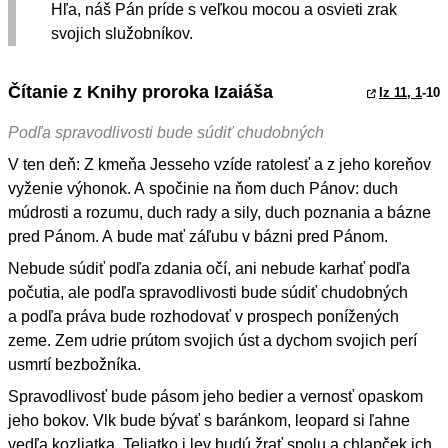
Hľa, náš Pán príde s veľkou mocou a osvieti zrak
svojich služobníkov.
Čítanie z Knihy proroka Izaiáša
Iz 11, 1
-10
Podľa spravodlivosti bude súdiť chudobných
V ten deň: Z kmeňa Jesseho vzíde ratolesť a z jeho koreňov
vyženie výhonok. A spočinie na ňom duch Pánov: duch
múdrosti a rozumu, duch rady a sily, duch poznania a bázne
pred Pánom. A bude mať záľubu v bázni pred Pánom.
Nebude súdiť podľa zdania očí, ani nebude karhať podľa
počutia, ale podľa spravodlivosti bude súdiť chudobných
a podľa práva bude rozhodovať v prospech ponížených
zeme. Zem udrie prútom svojich úst a dychom svojich perí
usmrtí bezbožníka.
Spravodlivosť bude pásom jeho bedier a vernosť opaskom
jeho bokov. Vlk bude bývať s baránkom, leopard si ľahne
vedľa kozliatka. Teliatko i lev budú žrať spolu a chlapček ich