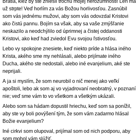
Bratia, kiež by ste zniesli trochu mojej nerozumnosti! Len ma
už strpte! Veď horlím za vás Božou horlivosťou. Zasnúbil
som vás jednému mužovi, aby som vás odovzdal Kristovi
ako čistú pannu. Bojím sa však, aby sa vaše zmýšľanie
neskazilo a neodchýlilo od úprimnej a čistej oddanosti
Kristovi, ako keď had zviedol Evu svojou ľstivosťou.
Lebo vy spokojne znesiete, keď niekto príde a hlása iného
Krista, akého sme my nehlásali, alebo prijímate iného
Ducha, akého ste nedostali, alebo iné evanjelium, aké ste
neprijali.
A ja si myslím, že som neurobil o nič menej ako veľkí
apoštoli, lebo ak som aj vo vyjadrovaní neobratný, v poznaní
nie; veď sme vám to vo všetkom a všetkým ukázali.
Alebo som sa hádam dopustil hriechu, keď som sa ponížil,
aby ste vy boli povýšení tým, že som vám zadarmo hlásal
Božie evanjelium?
Iné cirkvi som olupoval, prijímal som od nich podporu, aby
som mohol vám slúžiť.