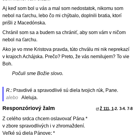
Aj keď som bol u vás a mal som nedostatok, nikomu som
nebol na ťarchu, lebo čo mi chýbalo, doplnili bratia, ktorí
prišli z Macedónska.
Chránil som sa a budem sa chrániť, aby som vám v ničom
nebol na ťarchu.
Ako je vo mne Kristova pravda, túto chválu mi nik neprekazí
v krajoch Achájska. Prečo? Preto, že vás nemilujem? To vie
Boh.
Počuli sme Božie slovo.
R.:
Pravdivé a spravodlivé sú diela tvojich rúk, Pane.
alebo
Aleluja.
Responzóriový žalm
Ž 111, 1
-2. 3-4. 7-8
Z celého srdca chcem oslavovať Pána *
v zbore spravodlivých i v zhromaždení.
Veľké sú diela Pánove; *