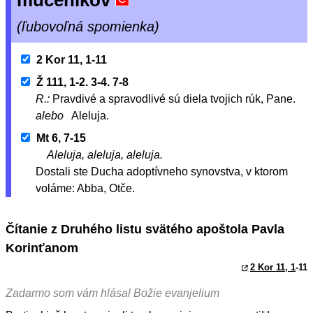
mučeníkov
(ľubovoľná spomienka)
2 Kor 11, 1-11
Ž 111, 1-2. 3-4. 7-8
R.:
Pravdivé a spravodlivé sú diela tvojich rúk, Pane.
alebo
Aleluja.
Mt 6, 7-15
Aleluja, aleluja, aleluja.
Dostali ste Ducha adoptívneho synovstva, v ktorom
voláme: Abba, Otče.
Čítanie z Druhého listu svätého apoštola Pavla
Korinťanom
2 Kor 11, 1
-11
Zadarmo som vám hlásal Božie evanjelium