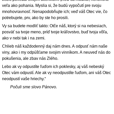
veľa ako pohania. Myslia si, že budú vypočutí pre svoju
mnohovravnosť. Nenapodobňujte ich; veď váš Otec vie, čo
potrebujete, prv, ako by ste ho prosili.
Vy sa budete modliť takto: Otče náš, ktorý si na nebesiach,
posväť sa tvoje meno, príď tvoje kráľovstvo, buď tvoja vôľa,
ako v nebi tak i na zemi.
Chlieb náš každodenný daj nám dnes. A odpusť nám naše
viny, ako i my odpúšťame svojim vinníkom. A neuveď nás do
pokušenia, ale zbav nás Zlého.
Lebo ak vy odpustíte ľuďom ich poklesky, aj váš nebeský
Otec vám odpustí. Ale ak vy neodpustíte ľuďom, ani váš Otec
neodpustí vaše hriechy.“
Počuli sme slovo Pánovo.