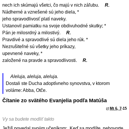
nech ich skúmajú všetci, čo majú v nich záľubu.
R.
Nádherné a vznešené sú jeho diela, *
jeho spravodlivosť platí naveky.
Ustanovil pamiatku na svoje obdivuhodné skutky; *
Pán je milosrdný a milostivý.
R.
Pravdivé a spravodlivé sú diela jeho rúk. *
Nezrušiteľné sú všetky jeho príkazy,
upevnené naveky, *
založené na pravde a spravodlivosti.
R.
Aleluja, aleluja, aleluja.
Dostali ste Ducha adoptívneho synovstva, v ktorom
voláme: Abba, Otče.
Čítanie zo svätého Evanjelia podľa Matúša
Mt 6, 7
-15
Vy sa budete modliť takto
Ježiš povedal svojim učeníkom: „Keď sa modlíte, nehovorte