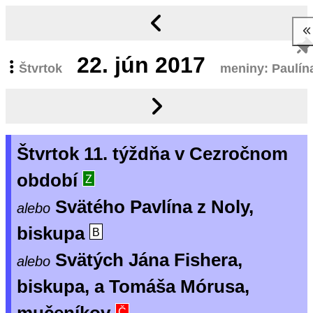
22.
jún 2017
Štvrtok
meniny: Paulín
Štvrtok 11. týždňa v Cezročnom
období
Z
Svätého Pavlína z Noly,
alebo
biskupa
B
Svätých Jána Fishera,
alebo
biskupa, a Tomáša Mórusa,
Č