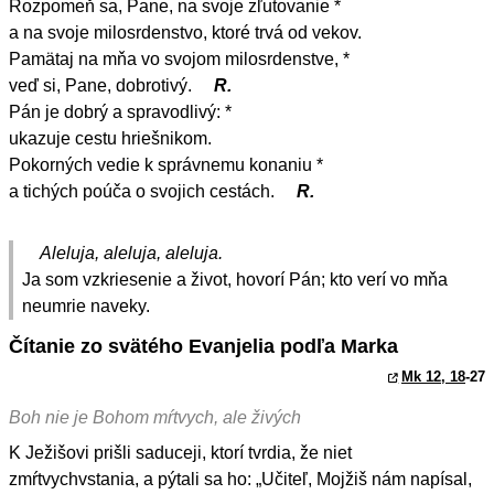
Rozpomeň sa, Pane, na svoje zľutovanie *
a na svoje milosrdenstvo, ktoré trvá od vekov.
Pamätaj na mňa vo svojom milosrdenstve, *
veď si, Pane, dobrotivý.
R.
Pán je dobrý a spravodlivý: *
ukazuje cestu hriešnikom.
Pokorných vedie k správnemu konaniu *
a tichých poúča o svojich cestách.
R.
Aleluja, aleluja, aleluja.
Ja som vzkriesenie a život, hovorí Pán; kto verí vo mňa
neumrie naveky.
Čítanie zo svätého Evanjelia podľa Marka
Mk 12, 18
-27
Boh nie je Bohom mŕtvych, ale živých
K Ježišovi prišli saduceji, ktorí tvrdia, že niet
zmŕtvychvstania, a pýtali sa ho: „Učiteľ, Mojžiš nám napísal,