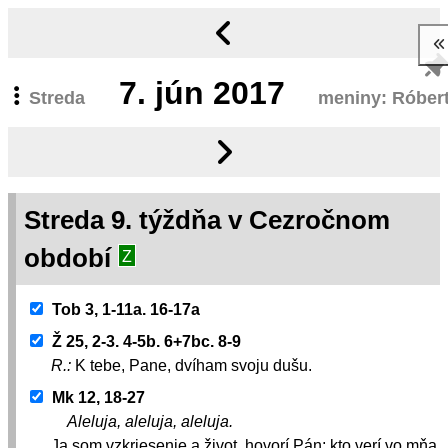
7.
jún 2017
Streda
meniny: Róber
Streda 9. týždňa v Cezročnom
období
Z
Tob 3, 1-11a. 16-17a
Ž 25, 2-3. 4-5b. 6+7bc. 8-9
R.:
K tebe, Pane, dvíham svoju dušu.
Mk 12, 18-27
Aleluja, aleluja, aleluja.
Ja som vzkriesenie a život, hovorí Pán; kto verí vo mňa