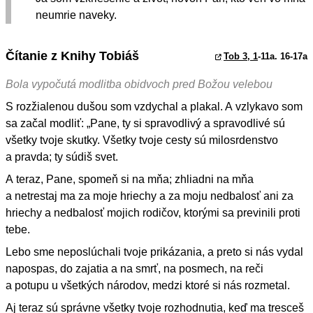
neumrie naveky.
Čítanie z Knihy Tobiáš
Tob 3, 1
-11a. 16-17a
Bola vypočutá modlitba obidvoch pred Božou velebou
S rozžialenou dušou som vzdychal a plakal. A vzlykavo som
sa začal modliť: „Pane, ty si spravodlivý a spravodlivé sú
všetky tvoje skutky. Všetky tvoje cesty sú milosrdenstvo
a pravda; ty súdiš svet.
A teraz, Pane, spomeň si na mňa; zhliadni na mňa
a netrestaj ma za moje hriechy a za moju nedbalosť ani za
hriechy a nedbalosť mojich rodičov, ktorými sa previnili proti
tebe.
Lebo sme neposlúchali tvoje prikázania, a preto si nás vydal
napospas, do zajatia a na smrť, na posmech, na reči
a potupu u všetkých národov, medzi ktoré si nás rozmetal.
Aj teraz sú správne všetky tvoje rozhodnutia, keď ma tresceš