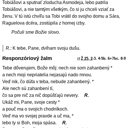
Tobiášovi a sputnať zloducha Asmodeja, lebo patrila
Tobiášovi, a nie tamtým všetkým, čo si ju chceli vziať za
ženu. V tú istú chvíľu sa Tobi vrátil do svojho domu a Sára,
Raguelova dcéra, zostúpila z hornej izby.
Počuli sme Božie slovo.
R.:
K tebe, Pane, dvíham svoju dušu.
Responzóriový žalm
Ž 25, 2
-3. 4-5b. 6+7bc. 8-9
Tebe dôverujem, Bože môj: nech nie som zahanbený *
a nech moji nepriatelia nejasajú nado mnou.
Veď nik, čo dúfa v teba, nebude zahanbený. *
Ale nech sú zahanbení tí,
čo sa pre nič za nič dopúšťajú nevery.
R.
Ukáž mi, Pane, svoje cesty *
a pouč ma o svojich chodníkoch.
Veď ma vo svojej pravde a uč ma, *
lebo ty si Boh, moja spása.
R.