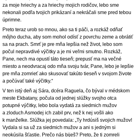
za moje hriechy a za hriechy mojich rodičov, lebo sme
nekonali podľa tvojich prikázaní a nekráčali sme pred tebou
úprimne.
Preto teraz urob so mnou, ako sa ti páči, a rozkáž odňať
môjho ducha, aby som mohol odísť z povrchu zeme a obrátiť
sa na prach. Smrť je pre mňa lepšia než život, lebo som
počul nepravdivé výčitky a je mi veľmi smutno. Rozkáž,
Pane, nech ma opustí táto tieseň; prepusť ma na večné
miesto a neodvracaj odo mňa svoju tvár, Pane, lebo je lepšie
pre mňa zomrieť ako skusovať takúto tieseň v svojom živote
a počúvať také výčitky.“
V ten istý deň aj Sára, dcéra Raguela, čo býval v médskom
meste Ekbatany, počula od jednej slúžky svojho otca
potupné výčitky, lebo bola vydatá za siedmich mužov
a zloduch Asmodej ich zabil prv, než k nej vošli ako
k manželke. Slúžka jej povedala: „Ty hrdúsiš svojich mužov!
Vydala si sa už za siedmich mužov a ani s jedným si
neokúsila šťastie. Prečo nás biješ? Preto, že ti zomreli