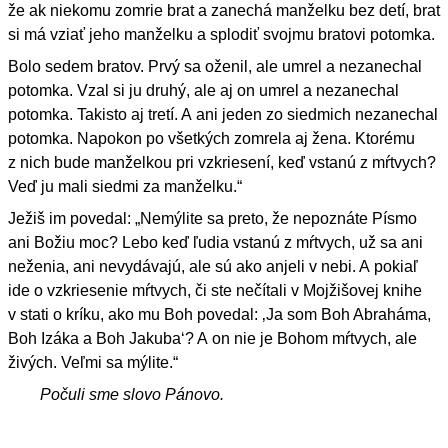
že ak niekomu zomrie brat a zanechá manželku bez detí, brat
si má vziať jeho manželku a splodiť svojmu bratovi potomka.
Bolo sedem bratov. Prvý sa oženil, ale umrel a nezanechal
potomka. Vzal si ju druhý, ale aj on umrel a nezanechal
potomka. Takisto aj tretí. A ani jeden zo siedmich nezanechal
potomka. Napokon po všetkých zomrela aj žena. Ktorému
z nich bude manželkou pri vzkriesení, keď vstanú z mŕtvych?
Veď ju mali siedmi za manželku.“
Ježiš im povedal: „Nemýlite sa preto, že nepoznáte Písmo
ani Božiu moc? Lebo keď ľudia vstanú z mŕtvych, už sa ani
neženia, ani nevydávajú, ale sú ako anjeli v nebi. A pokiaľ
ide o vzkriesenie mŕtvych, či ste nečítali v Mojžišovej knihe
v stati o kríku, ako mu Boh povedal: ‚Ja som Boh Abraháma,
Boh Izáka a Boh Jakuba‘? A on nie je Bohom mŕtvych, ale
živých. Veľmi sa mýlite.“
Počuli sme slovo Pánovo.