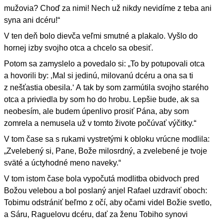
mužovia? Choď za nimi! Nech už nikdy nevidíme z teba ani
syna ani dcéru!“
V ten deň bolo dievča veľmi smutné a plakalo. Vyšlo do
hornej izby svojho otca a chcelo sa obesiť.
Potom sa zamyslelo a povedalo si: „To by potupovali otca
a hovorili by: ‚Mal si jedinú, milovanú dcéru a ona sa ti
z nešťastia obesila.‘ A tak by som zarmútila svojho starého
otca a priviedla by som ho do hrobu. Lepšie bude, ak sa
neobesím, ale budem úpenlivo prosiť Pána, aby som
zomrela a nemusela už v tomto živote počúvať výčitky.“
V tom čase sa s rukami vystretými k obloku vrúcne modlila:
„Zvelebený si, Pane, Bože milosrdný, a zvelebené je tvoje
sväté a úctyhodné meno naveky.“
V tom istom čase bola vypočutá modlitba obidvoch pred
Božou velebou a bol poslaný anjel Rafael uzdraviť oboch:
Tobimu odstrániť beľmo z očí, aby očami videl Božie svetlo,
a Sáru, Raguelovu dcéru, dať za ženu Tobiho synovi