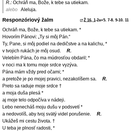
R.:
Ochráň ma, Bože, k tebe sa utiekam.
alebo
Aleluja.
Responzóriový žalm
Ž 16, 1
-2a+5. 7-8. 9-10. 11
Ochráň ma, Bože, k tebe sa utiekam. *
Hovorím Pánovi: „Ty si môj Pán.“
Ty, Pane, si môj podiel na dedičstve a na kalichu, *
v tvojich rukách je môj osud.
R.
Velebím Pána, čo ma múdrosťou obdaril; *
v noci ma k tomu moje srdce vyzýva.
Pána mám vždy pred očami; *
a pretože je po mojej pravici, nezakolíšem sa.
R.
Preto sa raduje moje srdce †
a moja duša plesá *
aj moje telo odpočíva v nádeji.
Lebo nenecháš moju dušu v podsvetí *
a nedovolíš, aby tvoj svätý videl porušenie.
R.
Ukážeš mi cestu života. †
U teba je plnosť radosti, *