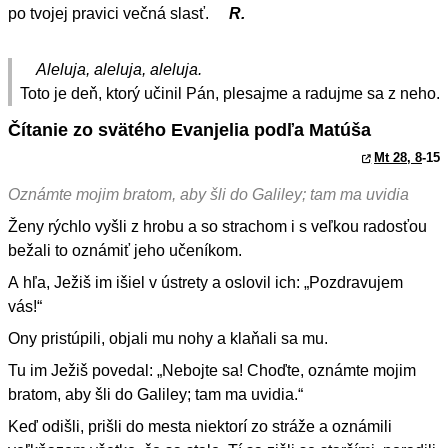
po tvojej pravici večná slasť.
R.
Aleluja, aleluja, aleluja.
Toto je deň, ktorý učinil Pán, plesajme a radujme sa z neho.
Čítanie zo svätého Evanjelia podľa Matúša
Mt 28, 8
-15
Oznámte mojim bratom, aby šli do Galiley; tam ma uvidia
Ženy rýchlo vyšli z hrobu a so strachom i s veľkou radosťou
bežali to oznámiť jeho učeníkom.
A hľa, Ježiš im išiel v ústrety a oslovil ich: „Pozdravujem
vás!“
Ony pristúpili, objali mu nohy a klaňali sa mu.
Tu im Ježiš povedal: „Nebojte sa! Choďte, oznámte mojim
bratom, aby šli do Galiley; tam ma uvidia.“
Keď odišli, prišli do mesta niektorí zo stráže a oznámili