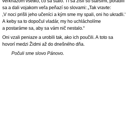
veľkňazom všetko, čo sa stalo. Tí sa zišli so staršími, poradili
sa a dali vojakom veľa peňazí so slovami: „Tak vravte:
‚V noci prišli jeho učeníci a kým sme my spali, oni ho ukradli.‘
A keby sa to dopočul vladár, my ho uchlácholíme
a postaráme sa, aby sa vám nič nestalo.“
Oni vzali peniaze a urobili tak, ako ich poučili. A toto sa
hovorí medzi Židmi až do dnešného dňa.
Počuli sme slovo Pánovo.