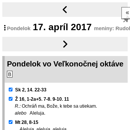
17.
apríl 2017
Pondelok
meniny: Rudol
Pondelok vo Veľkonočnej oktáve
B
Sk 2, 14. 22-33
Ž 16, 1-2a+5. 7-8. 9-10. 11
R.:
Ochráň ma, Bože, k tebe sa utiekam.
alebo
Aleluja.
Mt 28, 8-15
Aleluja, aleluja, aleluja.