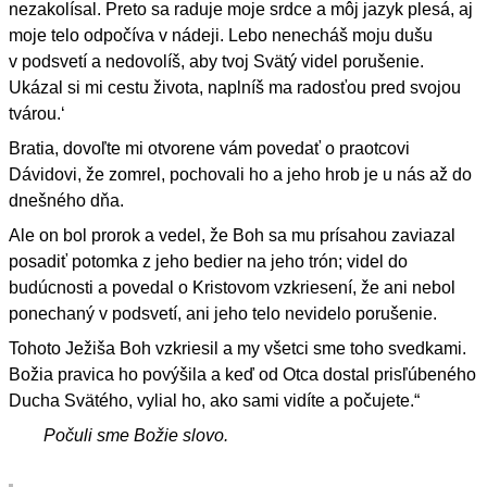
nezakolísal. Preto sa raduje moje srdce a môj jazyk plesá, aj
moje telo odpočíva v nádeji. Lebo nenecháš moju dušu
v podsvetí a nedovolíš, aby tvoj Svätý videl porušenie.
Ukázal si mi cestu života, naplníš ma radosťou pred svojou
tvárou.‘
Bratia, dovoľte mi otvorene vám povedať o praotcovi
Dávidovi, že zomrel, pochovali ho a jeho hrob je u nás až do
dnešného dňa.
Ale on bol prorok a vedel, že Boh sa mu prísahou zaviazal
posadiť potomka z jeho bedier na jeho trón; videl do
budúcnosti a povedal o Kristovom vzkriesení, že ani nebol
ponechaný v podsvetí, ani jeho telo nevidelo porušenie.
Tohoto Ježiša Boh vzkriesil a my všetci sme toho svedkami.
Božia pravica ho povýšila a keď od Otca dostal prisľúbeného
Ducha Svätého, vylial ho, ako sami vidíte a počujete.“
Počuli sme Božie slovo.