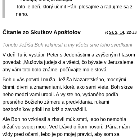
Toto je deň, ktorý učinil Pán, plesajme a radujme sa z
neho.
Čítanie zo Skutkov Apoštolov
Sk 2, 14
. 22-33
Tohoto Ježiša Boh vzkriesil a my všetci sme toho svedkami
V deň Turíc vystúpil Peter s Jedenástimi a zvýšeným hlasom
povedal: „Mužovia judejskí a všetci, čo bývate v Jeruzaleme,
aby vám toto bolo známe, počúvajte moje slová.
Boh u vás potvrdil muža, Ježiša Nazaretského, mocnými
činmi, divmi a znameniami, ktoré, ako sami viete, Boh skrze
neho medzi vami urobil. A vy ste ho, vydaného podľa
presného Božieho zámeru a predvídania, rukami
bezbožníkov pribili na kríž a zavraždili.
Ale Boh ho vzkriesil a zbavil múk smrti, lebo ho nemohla
držať vo svojej moci. Veď Dávid o ňom hovorí: ‚Pána mám
vždy pred očami, lebo je po mojej pravici, aby som sa